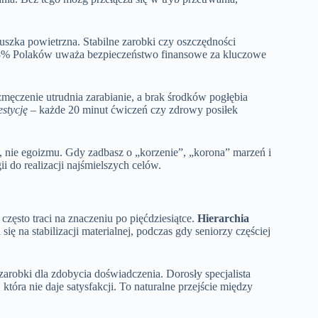
szka powietrzna. Stabilne zarobki czy oszczędności
e 68% Polaków uważa bezpieczeństwo finansowe za kluczowe
męczenie utrudnia zarabianie, a brak środków pogłębia
stycję
– każde 20 minut ćwiczeń czy zdrowy posiłek
, nie egoizmu. Gdy zadbasz o „korzenie”, „korona” marzeń i
i do realizacji najśmielszych celów.
często traci na znaczeniu po pięćdziesiątce.
Hierarchia
ę na stabilizacji materialnej, podczas gdy seniorzy częściej
zarobki dla zdobycia doświadczenia. Dorosły specjalista
, która nie daje satysfakcji. To naturalne przejście między