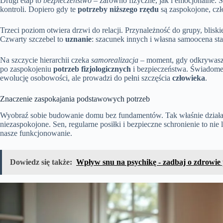
Drugi etap to
bezpieczeństwo
– zarówno fizyczne, jak i emocjonalne. S
kontroli. Dopiero gdy te
potrzeby niższego rzędu
są zaspokojone, czł
Trzeci poziom otwiera drzwi do relacji. Przynależność do grupy, blisk
Czwarty szczebel to
uznanie
: szacunek innych i własna samoocena st
Na szczycie hierarchii czeka
samorealizacja
– moment, gdy odkrywasz s
po zaspokojeniu
potrzeb fizjologicznych
i bezpieczeństwa. Świadome 
ewolucję osobowości, ale prowadzi do pełni szczęścia
człowieka
.
Znaczenie zaspokajania podstawowych potrzeb
Wyobraź sobie budowanie domu bez fundamentów. Tak właśnie działa
niezaspokojone. Sen, regularne posiłki i bezpieczne schronienie to nie
nasze funkcjonowanie.
Dowiedz się także:
Wpływ snu na psychikę - zadbaj o zdrowie