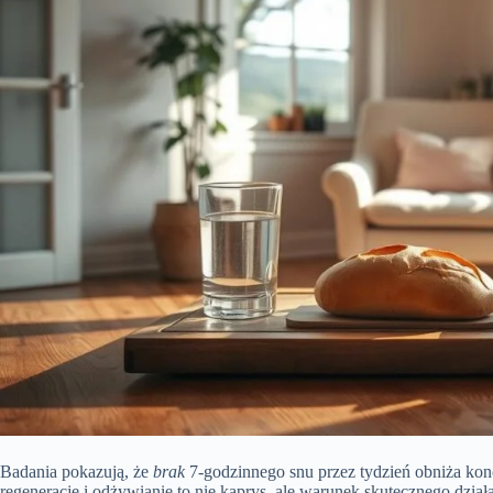
Badania pokazują, że
brak
7-godzinnego snu przez tydzień obniża konc
regenerację i odżywianie to nie kaprys, ale warunek skutecznego dział