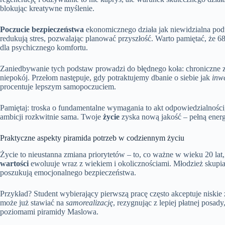
blokując kreatywne myślenie.
Poczucie bezpieczeństwa
ekonomicznego działa jak niewidzialna podu
redukują stres, pozwalając planować przyszłość. Warto pamiętać, ż
dla psychicznego komfortu.
Zaniedbywanie tych podstaw prowadzi do błędnego koła: chroniczne z
niepokój. Przełom następuje, gdy potraktujemy dbanie o siebie jak
inwe
procentuje lepszym samopoczuciem.
Pamiętaj: troska o fundamentalne wymagania to akt odpowiedzialności
ambicji rozkwitnie sama. Twoje
życie
zyska nową jakość – pełną energi
Praktyczne aspekty piramida potrzeb w codziennym życiu
Życie to nieustanna zmiana priorytetów – to, co ważne w wieku 20 lat, 
wartości
ewoluuje wraz z wiekiem i okolicznościami. Młodzież skupia si
poszukują emocjonalnego bezpieczeństwa.
Przykład? Student wybierający pierwszą pracę często akceptuje niskie 
może już stawiać na
samorealizację
, rezygnując z lepiej płatnej posady
poziomami piramidy Maslowa.