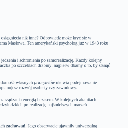
do osiągnięcia niż inne? Odpowiedź może kryć się w
hama Maslowa. Ten amerykański psycholog już w 1943 roku
jedzenia i schronienia po samorealizację. Każdy kolejny
naczka po szczeblach drabiny: najpierw dbamy o to, by stanąć
iadomość własnych
priorytetów
ułatwia podejmowanie
zaplanujesz rozwój osobisty czy zawodowy.
 zarządzania energią i czasem. W kolejnych akapitach
dzyludzkich po realizację najśmielszych marzeń.
ich
zachowań
. Jego obserwacje ujawniły uniwersalną