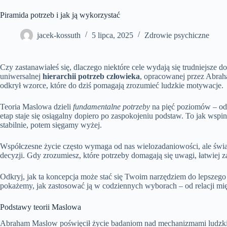
Piramida potrzeb i jak ją wykorzystać
jacek-kossuth
5 lipca, 2025
Zdrowie psychiczne
Czy zastanawiałeś się, dlaczego niektóre cele wydają się trudniejsze 
uniwersalnej
hierarchii potrzeb człowieka
, opracowanej przez Abra
odkrył wzorce, które do dziś pomagają zrozumieć ludzkie motywacje.
Teoria Maslowa dzieli
fundamentalne potrzeby
na pięć poziomów – od 
etap staje się osiągalny dopiero po zaspokojeniu podstaw. To jak wspi
stabilnie, potem sięgamy wyżej.
Współczesne życie często wymaga od nas wielozadaniowości, ale św
decyzji. Gdy zrozumiesz, które potrzeby domagają się uwagi, łatwiej 
Odkryj, jak ta koncepcja może stać się Twoim narzędziem do lepszego
pokażemy, jak zastosować ją w codziennych wyborach – od relacji mię
Podstawy teorii Maslowa
Abraham Maslow poświęcił życie badaniom nad mechanizmami ludzk