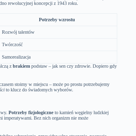
edno rewolucyjnej koncepcji z 1943 roku.
Potrzeby wzrostu
Rozwój talentów
Twórczość
Samorealizacja
alczą z
brakiem
podstaw – jak sen czy zdrowie. Dopiero gdy
 czasem stoimy w miejscu – może po prostu potrzebujemy
ści
to klucz do świadomych wyborów.
tawy.
Potrzeby fizjologiczne
to kamień węgielny ludzkiej
nymi imperatywami. Bez nich organizm nie może