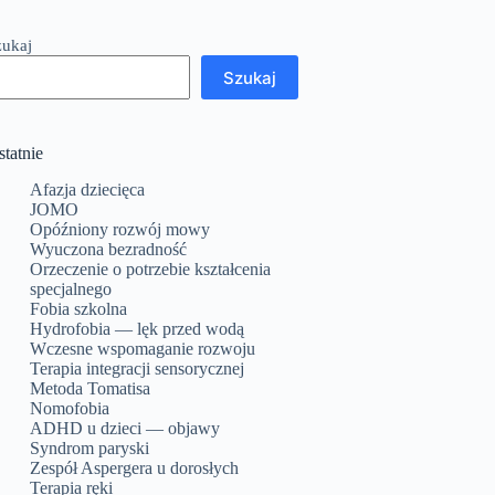
zukaj
Szukaj
statnie
Afazja dziecięca
JOMO
Opóźniony rozwój mowy
Wyuczona bezradność
Orzeczenie o potrzebie kształcenia
specjalnego
Fobia szkolna
Hydrofobia — lęk przed wodą
Wczesne wspomaganie rozwoju
Terapia integracji sensorycznej
Metoda Tomatisa
Nomofobia
ADHD u dzieci — objawy
Syndrom paryski
Zespół Aspergera u dorosłych
Terapia ręki