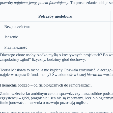
prawdę:
najpierw jemy, potem filozofujemy
. To proste zdanie oddaje s
Potrzeby niedoboru
Bezpieczeństwo
Jedzenie
Przynależność
Dlaczego chore osoby rzadko myślą o kreatywnych projektach? Bo w
zaspokoimy „głód” fizyczny, budzimy głód duchowy.
Teoria Maslowa to mapa, a nie kajdany. Pozwala zrozumieć, dlaczego
najpierw naprawić fundamenty? Świadomość własnej
hierarchii warto
Hierarchia potrzeb – od fizjologicznych do samorealizacji
Zanim wzlecisz ku ambitnym celom, sprawdź, czy masz solidne pods
egzystencji – głód, pragnienie i sen nie są kaprysami, lecz biologicz
funkcjonować, a marzenia o rozwoju pozostają mgliste.