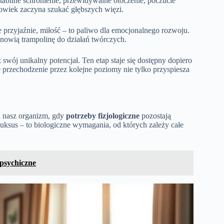
tabilne schronienie, przewidywalne otoczenie, poczucie
owiek zaczyna szukać głębszych więzi.
ie przyjaźnie, miłość – to paliwo dla emocjonalnego rozwoju.
anowią trampolinę do działań twórczych.
wój unikalny potencjał. Ten etap staje się dostępny dopiero
przechodzenie przez kolejne poziomy nie tylko przyspiesza
 nasz organizm, gdy
potrzeby fizjologiczne
pozostają
 luksus – to biologiczne wymagania, od których zależy całe
 psychiczne