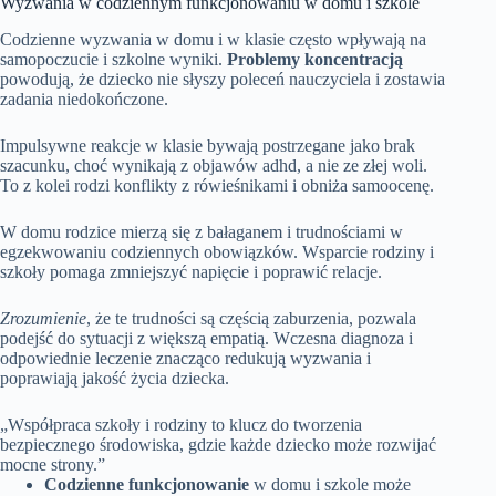
Wyzwania w codziennym funkcjonowaniu w domu i szkole
Codzienne wyzwania w domu i w klasie często wpływają na
samopoczucie i szkolne wyniki.
Problemy koncentracją
powodują, że dziecko nie słyszy poleceń nauczyciela i zostawia
zadania niedokończone.
Impulsywne reakcje w klasie bywają postrzegane jako brak
szacunku, choć wynikają z objawów adhd, a nie ze złej woli.
To z kolei rodzi konflikty z rówieśnikami i obniża samoocenę.
W domu rodzice mierzą się z bałaganem i trudnościami w
egzekwowaniu codziennych obowiązków. Wsparcie rodziny i
szkoły pomaga zmniejszyć napięcie i poprawić relacje.
Zrozumienie
, że te trudności są częścią zaburzenia, pozwala
podejść do sytuacji z większą empatią. Wczesna diagnoza i
odpowiednie leczenie znacząco redukują wyzwania i
poprawiają jakość życia dziecka.
„Współpraca szkoły i rodziny to klucz do tworzenia
bezpiecznego środowiska, gdzie każde dziecko może rozwijać
mocne strony.”
Codzienne funkcjonowanie
w domu i szkole może