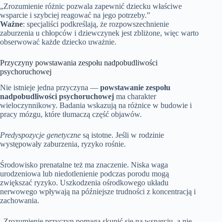
„Zrozumienie różnic pozwala zapewnić dziecku właściwe
wsparcie i szybciej reagować na jego potrzeby.”
Ważne
: specjaliści podkreślają, że rozpowszechnienie
zaburzenia u chłopców i dziewczynek jest zbliżone, więc warto
obserwować każde dziecko uważnie.
Przyczyny powstawania zespołu nadpobudliwości
psychoruchowej
Nie istnieje jedna przyczyna —
powstawanie zespołu
nadpobudliwości psychoruchowej
ma charakter
wieloczynnikowy. Badania wskazują na różnice w budowie i
pracy mózgu, które tłumaczą część objawów.
Predyspozycje genetyczne
są istotne. Jeśli w rodzinie
występowały zaburzenia, ryzyko rośnie.
Środowisko prenatalne też ma znaczenie. Niska waga
urodzeniowa lub niedotlenienie podczas porodu mogą
zwiększać ryzyko. Uszkodzenia ośrodkowego układu
nerwowego wpływają na późniejsze trudności z koncentracją i
zachowania.
„Zrozumienie przyczyn pomaga skupić się na wsparciu, a nie