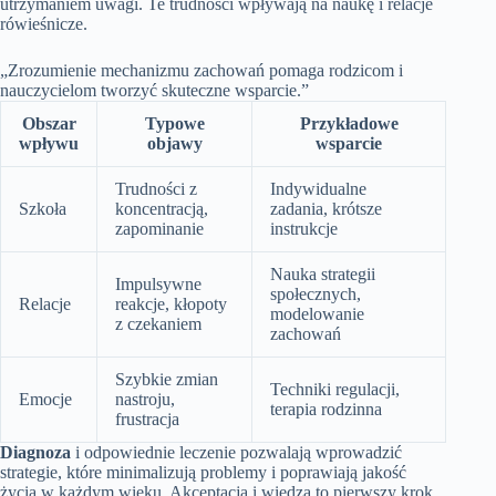
utrzymaniem uwagi. Te trudności wpływają na naukę i relacje
rówieśnicze.
„Zrozumienie mechanizmu zachowań pomaga rodzicom i
nauczycielom tworzyć skuteczne wsparcie.”
Obszar
Typowe
Przykładowe
wpływu
objawy
wsparcie
Trudności z
Indywidualne
Szkoła
koncentracją,
zadania, krótsze
zapominanie
instrukcje
Nauka strategii
Impulsywne
społecznych,
Relacje
reakcje, kłopoty
modelowanie
z czekaniem
zachowań
Szybkie zmian
Techniki regulacji,
Emocje
nastroju,
terapia rodzinna
frustracja
Diagnoza
i odpowiednie leczenie pozwalają wprowadzić
strategie, które minimalizują problemy i poprawiają jakość
życia w każdym wieku. Akceptacja i wiedza to pierwszy krok