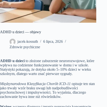
ADHD u dzieci — objawy
jacek-kossuth
6 lipca, 2026
Zdrowie psychiczne
ADHD u dzieci
to złożone zaburzenie neurorozwojowe, które
wpływa na codzienne funkcjonowanie w domu i w szkole.
Statystyki pokazują, że dotyka około 5–10% dzieci w wieku
szkolnym, dlatego warto znać pierwsze sygnały.
Międzynarodowa Klasyfikacja Chorób ICD-11
opisuje ten stan
jako trwały wzór braku uwagi lub nadpobudliwości
psychoruchowej i impulsywności. To wyjaśnia, dlaczego
zachowanie bywa inne niż rówieśników.
Ważne
: wczesna diagnoza i terapia poprawiają koncentrację,