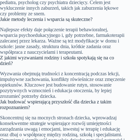
pediatra, psycholog czy psychiatra dziecięcy. Celem jest
wykluczenie innych zaburzeń, takich jak zaburzenia lękowe
czy problemy ze snem.
Jakie metody leczenia i wsparcia są skuteczne?
Najlepsze efekty daje połączenie terapii behawioralnej,
wsparcia psychoedukacyjnego i, gdy potrzebne, farmakoterapii
zalecanej przez lekarza. Ważne są też modyfikacje w domu i
szkole: jasne zasady, struktura dnia, krótkie zadania oraz
współpraca z nauczycielami i terapeutami.
Z jakimi wyzwaniami rodziny i szkoła spotykają się na co
dzień?
Wyzwania obejmują trudności z koncentracją podczas lekcji,
impulsywne zachowania, konflikty rówieśnicze oraz zmęczenie
opiekunów. Kluczowe jest budowanie rutyn, stosowanie
pozytywnych wzmocnień i edukacja otoczenia, by lepiej
zrozumieć potrzeby dziecka.
Jak budować wspierającą przyszłość dla dziecka z takim
rozpoznaniem?
Skoncentruj się na mocnych stronach dziecka, wprowadzaj
konsekwentne strategie wspierające rozwój umiejętności
zarządzania uwagą i emocjami, inwestuj w terapię i edukację
oraz dbaj o współpracę między rodziną, szkołą i specjalistami.