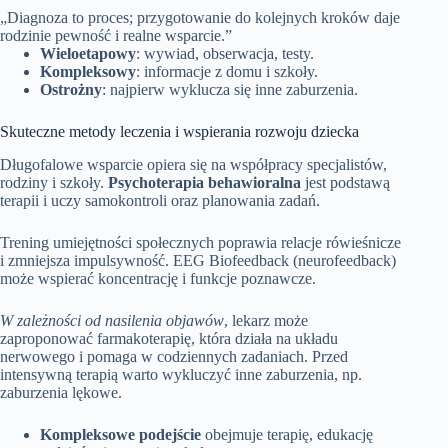
„Diagnoza to proces; przygotowanie do kolejnych kroków daje
rodzinie pewność i realne wsparcie.”
Wieloetapowy
: wywiad, obserwacja, testy.
Kompleksowy
: informacje z domu i szkoły.
Ostrożny
: najpierw wyklucza się inne zaburzenia.
Skuteczne metody leczenia i wspierania rozwoju dziecka
Długofalowe wsparcie opiera się na współpracy specjalistów,
rodziny i szkoły.
Psychoterapia behawioralna
jest podstawą
terapii i uczy samokontroli oraz planowania zadań.
Trening umiejętności społecznych poprawia relacje rówieśnicze
i zmniejsza impulsywność. EEG Biofeedback (neurofeedback)
może wspierać koncentrację i funkcje poznawcze.
W zależności od nasilenia objawów
, lekarz może
zaproponować farmakoterapię, która działa na układu
nerwowego i pomaga w codziennych zadaniach. Przed
intensywną terapią warto wykluczyć inne zaburzenia, np.
zaburzenia lękowe.
Kompleksowe podejście
obejmuje terapię, edukację