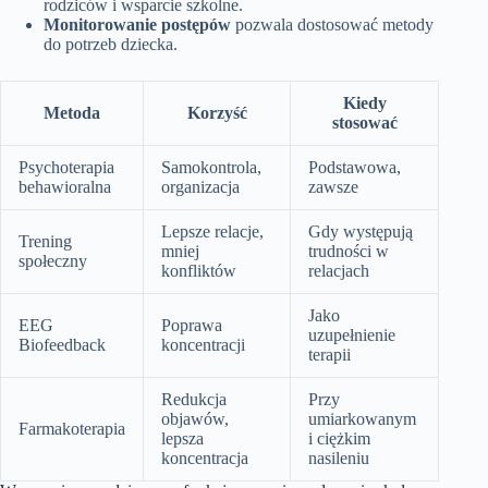
rodziców i wsparcie szkolne.
Monitorowanie postępów
pozwala dostosować metody
do potrzeb dziecka.
Kiedy
Metoda
Korzyść
stosować
Psychoterapia
Samokontrola,
Podstawowa,
behawioralna
organizacja
zawsze
Lepsze relacje,
Gdy występują
Trening
mniej
trudności w
społeczny
konfliktów
relacjach
Jako
EEG
Poprawa
uzupełnienie
Biofeedback
koncentracji
terapii
Redukcja
Przy
objawów,
umiarkowanym
Farmakoterapia
lepsza
i ciężkim
koncentracja
nasileniu