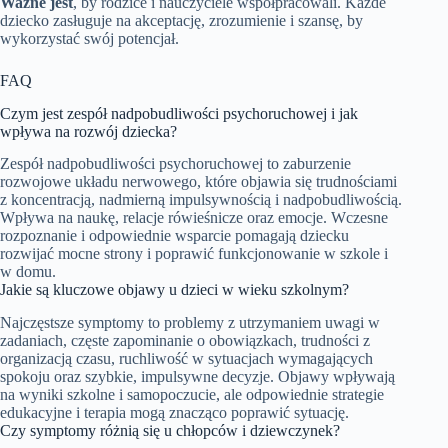
Ważne jest
, by rodzice i nauczyciele współpracowali. Każde
dziecko zasługuje na akceptację, zrozumienie i szansę, by
wykorzystać swój potencjał.
FAQ
Czym jest zespół nadpobudliwości psychoruchowej i jak
wpływa na rozwój dziecka?
Zespół nadpobudliwości psychoruchowej to zaburzenie
rozwojowe układu nerwowego, które objawia się trudnościami
z koncentracją, nadmierną impulsywnością i nadpobudliwością.
Wpływa na naukę, relacje rówieśnicze oraz emocje. Wczesne
rozpoznanie i odpowiednie wsparcie pomagają dziecku
rozwijać mocne strony i poprawić funkcjonowanie w szkole i
w domu.
Jakie są kluczowe objawy u dzieci w wieku szkolnym?
Najczęstsze symptomy to problemy z utrzymaniem uwagi w
zadaniach, częste zapominanie o obowiązkach, trudności z
organizacją czasu, ruchliwość w sytuacjach wymagających
spokoju oraz szybkie, impulsywne decyzje. Objawy wpływają
na wyniki szkolne i samopoczucie, ale odpowiednie strategie
edukacyjne i terapia mogą znacząco poprawić sytuację.
Czy symptomy różnią się u chłopców i dziewczynek?