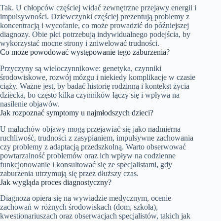
Tak. U chłopców częściej widać zewnętrzne przejawy energii i
impulsywności. Dziewczynki częściej prezentują problemy z
koncentracją i wycofanie, co może prowadzić do późniejszej
diagnozy. Obie płci potrzebują indywidualnego podejścia, by
wykorzystać mocne strony i zniwelować trudności.
Co może powodować występowanie tego zaburzenia?
Przyczyny są wieloczynnikowe: genetyka, czynniki
środowiskowe, rozwój mózgu i niekiedy komplikacje w czasie
ciąży. Ważne jest, by badać historię rodzinną i kontekst życia
dziecka, bo często kilka czynników łączy się i wpływa na
nasilenie objawów.
Jak rozpoznać symptomy u najmłodszych dzieci?
U maluchów objawy mogą przejawiać się jako nadmierna
ruchliwość, trudności z zasypianiem, impulsywne zachowania
czy problemy z adaptacją przedszkolną. Warto obserwować
powtarzalność problemów oraz ich wpływ na codzienne
funkcjonowanie i konsultować się ze specjalistami, gdy
zaburzenia utrzymują się przez dłuższy czas.
Jak wygląda proces diagnostyczny?
Diagnoza opiera się na wywiadzie medycznym, ocenie
zachowań w różnych środowiskach (dom, szkoła),
kwestionariuszach oraz obserwacjach specjalistów, takich jak