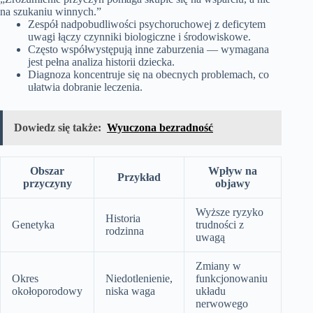
na szukaniu winnych.”
Zespół nadpobudliwości psychoruchowej z deficytem
uwagi łączy czynniki biologiczne i środowiskowe.
Często współwystępują inne zaburzenia — wymagana
jest pełna analiza historii dziecka.
Diagnoza koncentruje się na obecnych problemach, co
ułatwia dobranie leczenia.
Dowiedz się także:
Wyuczona bezradność
Obszar
Wpływ na
Przykład
przyczyny
objawy
Wyższe ryzyko
Historia
Genetyka
trudności z
rodzinna
uwagą
Zmiany w
Okres
Niedotlenienie,
funkcjonowaniu
okołoporodowy
niska waga
układu
nerwowego