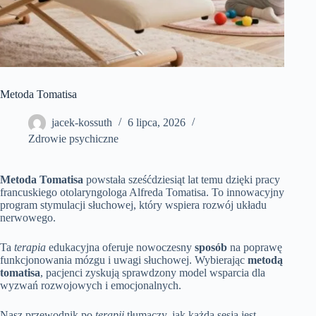
Metoda Tomatisa
jacek-kossuth
6 lipca, 2026
Zdrowie psychiczne
Metoda Tomatisa
powstała sześćdziesiąt lat temu dzięki pracy
francuskiego otolaryngologa Alfreda Tomatisa. To innowacyjny
program stymulacji słuchowej, który wspiera rozwój układu
nerwowego.
Ta
terapia
edukacyjna oferuje nowoczesny
sposób
na poprawę
funkcjonowania mózgu i uwagi słuchowej. Wybierając
metodą
tomatisa
, pacjenci zyskują sprawdzony model wsparcia dla
wyzwań rozwojowych i emocjonalnych.
Nasz przewodnik po
terapii
tłumaczy, jak każda sesja jest