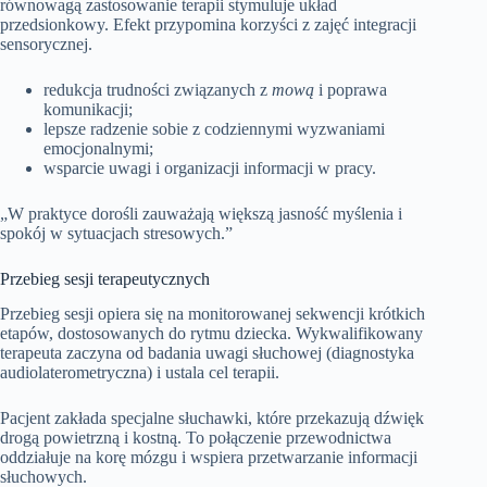
równowagą zastosowanie terapii stymuluje układ
przedsionkowy. Efekt przypomina korzyści z zajęć integracji
sensorycznej.
redukcja trudności związanych z
mową
i poprawa
komunikacji;
lepsze radzenie sobie z codziennymi wyzwaniami
emocjonalnymi;
wsparcie uwagi i organizacji informacji w pracy.
„W praktyce dorośli zauważają większą jasność myślenia i
spokój w sytuacjach stresowych.”
Przebieg sesji terapeutycznych
Przebieg sesji opiera się na monitorowanej sekwencji krótkich
etapów, dostosowanych do rytmu dziecka. Wykwalifikowany
terapeuta zaczyna od badania uwagi słuchowej (diagnostyka
audiolaterometryczna) i ustala cel terapii.
Pacjent zakłada specjalne słuchawki, które przekazują dźwięk
drogą powietrzną i kostną. To połączenie przewodnictwa
oddziałuje na korę mózgu i wspiera przetwarzanie informacji
słuchowych.