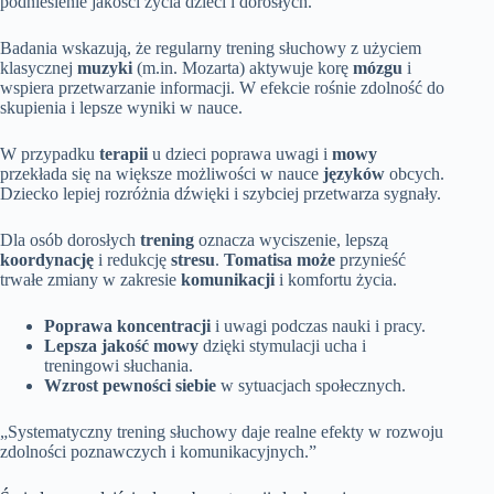
podniesienie jakości życia dzieci i dorosłych.
Badania wskazują, że regularny trening słuchowy z użyciem
klasycznej
muzyki
(m.in. Mozarta) aktywuje korę
mózgu
i
wspiera przetwarzanie informacji. W efekcie rośnie zdolność do
skupienia i lepsze wyniki w nauce.
W przypadku
terapii
u dzieci poprawa uwagi i
mowy
przekłada się na większe możliwości w nauce
języków
obcych.
Dziecko lepiej rozróżnia dźwięki i szybciej przetwarza sygnały.
Dla osób dorosłych
trening
oznacza wyciszenie, lepszą
koordynację
i redukcję
stresu
.
Tomatisa może
przynieść
trwałe zmiany w zakresie
komunikacji
i komfortu życia.
Poprawa koncentracji
i uwagi podczas nauki i pracy.
Lepsza jakość mowy
dzięki stymulacji ucha i
treningowi słuchania.
Wzrost pewności siebie
w sytuacjach społecznych.
„Systematyczny trening słuchowy daje realne efekty w rozwoju
zdolności poznawczych i komunikacyjnych.”