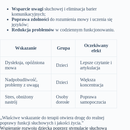
Wsparcie uwagi
słuchowej i eliminacja barier
komunikacyjnych;
Poprawa zdolności
do rozumienia mowy i uczenia się
języków;
Redukcja problemów
w codziennym funkcjonowaniu.
Oczekiwany
Wskazanie
Grupa
efekt
Dysleksja, opóźniona
Lepsze czytanie i
Dzieci
mowa
artykulacja
Nadpobudliwość,
Większa
Dzieci
problemy z uwagą
koncentracja
Stres, obniżony
Osoby
Poprawa
nastrój
dorosłe
samopoczucia
„Właściwe wskazanie do terapii otwiera drogę do realnej
poprawy funkcji słuchowych i jakości życia.”
Wspieranie rozwoju dziecka poprzez stymulację słuchową