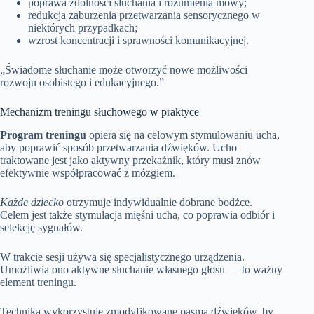
poprawa zdolnośći słuchania i rozumienia mowy;
redukcja zaburzenia przetwarzania sensorycznego w
niektórych przypadkach;
wzrost koncentracji i sprawności komunikacyjnej.
„Świadome słuchanie może otworzyć nowe możliwości
rozwoju osobistego i edukacyjnego.”
Mechanizm treningu słuchowego w praktyce
Program treningu
opiera się na celowym stymulowaniu ucha,
aby poprawić sposób przetwarzania dźwięków. Ucho
traktowane jest jako aktywny przekaźnik, który musi znów
efektywnie współpracować z mózgiem.
Każde dziecko
otrzymuje indywidualnie dobrane bodźce.
Celem jest także stymulacja mięśni ucha, co poprawia odbiór i
selekcję sygnałów.
W trakcie sesji używa się specjalistycznego urządzenia.
Umożliwia ono aktywne słuchanie własnego głosu — to ważny
element treningu.
Technika wykorzystuje zmodyfikowane pasma dźwięków, by