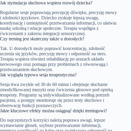
Jak stymulacja słuchowa wspiera rozwój dziecka?
Regularne sesje poprawiają percepcję dźwięku, precyzję mowy
i zdolności językowe. Dziecko zyskuje lepszą uwagę,
koordynację i umiejętność przetwarzania informacji, co ułatwia
naukę szkolną i relacje społeczne. Terapia współgra z
ćwiczeniami z zakresu integracji sensorycznej.
Czy trening jest skuteczny także u dorosłych?
Tak. U dorosłych może poprawić koncentrację, zdolność
uczenia się języków, precyzję mowy i odporność na stres.
Terapia wspiera również rehabilitację po urazach układu
nerwowego oraz pomaga przy problemach z równowagą i
przetwarzaniem słuchowym.
Jak wygląda typowa sesja terapeutyczna?
Sesja trwa zwykle od 30 do 60 minut i obejmuje słuchanie
zmodyfikowanej muzyki oraz ćwiczenia głosowe pod opieką
terapeuty. Programy są indywidualizowane według potrzeb
pacjenta, a postępy monitoruje się przez testy słuchowe i
obserwację funkcji poznawczych.
Jakie kluczowe efekty można osiągnąć dzięki treningowi?
Do najczęstszych korzyści należą poprawa uwagi, lepsze
wymawianie głosek, szybsze przetwarzanie informacji,
mniejsza wrażliwość na hałas oraz zwiększona odporność na