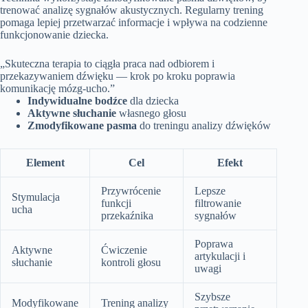
trenować analizę sygnałów akustycznych. Regularny trening
pomaga lepiej przetwarzać informacje i wpływa na codzienne
funkcjonowanie dziecka.
„Skuteczna terapia to ciągła praca nad odbiorem i
przekazywaniem dźwięku — krok po kroku poprawia
komunikację mózg‑ucho.”
Indywidualne bodźce
dla dziecka
Aktywne słuchanie
własnego głosu
Zmodyfikowane pasma
do treningu analizy dźwięków
Element
Cel
Efekt
Przywrócenie
Lepsze
Stymulacja
funkcji
filtrowanie
ucha
przekaźnika
sygnałów
Poprawa
Aktywne
Ćwiczenie
artykulacji i
słuchanie
kontroli głosu
uwagi
Szybsze
Modyfikowane
Trening analizy