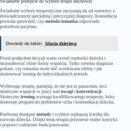
Świadome podejście do wyboru terapii słuchowej
Świadome wybory terapeutyczne zaczynają się od rozmowy z
doświadczonym specjalistą i precyzyjnej diagnozy. Konsultacja
pozwala sprawdzić, czy
metoda tomatisa
odpowiada
potrzebom pacjenta.
Dowiedz się także:
Afazja dziecięca
Przed podjęciem decyzji warto ocenić trudności dziecka i
skonsultować różne formy wsparcia. Tylko rzetelna diagnoza
pokaże, czy
tomatisa może
dać oczekiwane efekty i jak
dostosować trening do indywidualnych potrzeb.
Wybierając terapię, pamiętaj, że nie jest to panaceum, lecz
skuteczne wsparcie w pracy nad
uwagi
i
koncentracji
.
Skuteczny
trening
wymaga kwalifikowanego terapeuty, który
dostosuje program do problemów ucha i komunikacji dziecka.
Porównaj dostępne
metody
i wybierz najlepszą ścieżkę dla
rozwoju dziecka. Dzięki temu terapia przyniesie realne korzyści
i poprawi codzienne funkcjonowanie.