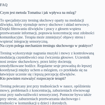
FAQ
Czym jest metoda Tomatisa i jak wpływa na mózg?
To specjalistyczny trening słuchowy oparty na modulacji
dźwięku, który stymuluje nerwy słuchowe i układ nerwowy.
Dzięki filtrowaniu dźwięków i pracy z głosem wspiera
przetwarzanie informacji, poprawia koncentrację oraz zdolności
komunikacyjne. Terapia może zmniejszyć objawy stresu i
wspierać integrację sensoryczną.
Na czym polega mechanizm treningu słuchowego w praktyce?
Trening wykorzystuje nagrania muzyki i mowy z kontrolowaną
modulacją częstotliwości oraz ćwiczenia głosowe. Uczestnik
nosi zestaw słuchawkowy, przez który docierają
zmodyfikowane bodźce. Regularne sesje prowadzą do lepszej
koordynacji między uchem a mózgiem, co przekłada się na
łatwiejsze uczenie się i lepszą percepcję dźwięków.
Kto powinien rozważyć rozpoczęcie terapii?
Trening polecany jest przy trudnościach w nauce, opóźnieniu
mowy, problemach z koncentracją, zaburzeniach równowagi
oraz przy nadwrażliwości sensorycznej. Pomocne bywa także
przy stresie, zaburzeniach przetwarzania słuchowego i
trudności w komunikacji u dzieci i dorosłych.