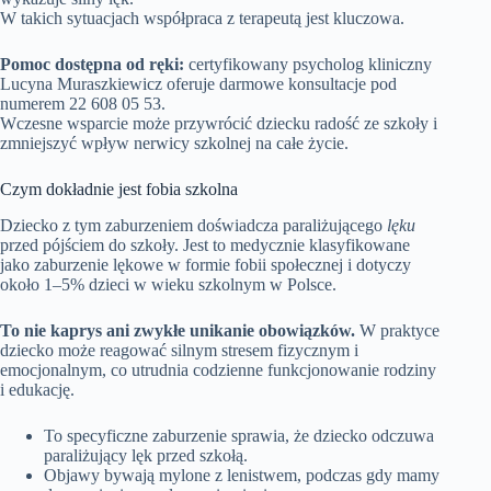
W takich sytuacjach współpraca z terapeutą jest kluczowa.
Pomoc dostępna od ręki:
certyfikowany psycholog kliniczny
Lucyna Muraszkiewicz oferuje darmowe konsultacje pod
numerem 22 608 05 53.
Wczesne wsparcie może przywrócić dziecku radość ze szkoły i
zmniejszyć wpływ nerwicy szkolnej na całe życie.
Czym dokładnie jest fobia szkolna
Dziecko z tym zaburzeniem doświadcza paraliżującego
lęku
przed pójściem do szkoły. Jest to medycznie klasyfikowane
jako zaburzenie lękowe w formie fobii społecznej i dotyczy
około 1–5% dzieci w wieku szkolnym w Polsce.
To nie kaprys ani zwykłe unikanie obowiązków.
W praktyce
dziecko może reagować silnym stresem fizycznym i
emocjonalnym, co utrudnia codzienne funkcjonowanie rodziny
i edukację.
To specyficzne zaburzenie sprawia, że dziecko odczuwa
paraliżujący lęk przed szkołą.
Objawy bywają mylone z lenistwem, podczas gdy mamy