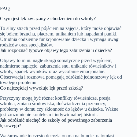
FAQ
Czym jest lęk związany z chodzeniem do szkoły?
To silny strach przed pójściem na zajęcia, który może objawiać
się bólem brzucha, płaczem, unikaniem lub napadami paniki.
Utrudnia codzienne funkcjonowanie dziecka i wymaga uwagi
rodziców oraz specjalistów.
Jak rozpoznać typowe objawy tego zaburzenia u dziecka?
Objawy to m.in. nagłe skargi somatyczne przed wyjściem,
nadmierne napięcie, zaburzenia snu, unikanie rówieśników i
szkoły, spadek wyników oraz wycofanie emocjonalne.
Obserwacja i rozmowa pomagają odróżnić jednorazowy lęk od
trwałego problemu.
Co najczęściej wywołuje lęk przed szkołą?
Przyczyny mogą być różne: konflikty rówieśnicze, presja
szkolna, zmiana środowiska, doświadczenia przemocy,
problemy w domu czy skłonność do lęków u dziecka. Ważne
jest zrozumienie kontekstu i indywidualnej historii.
Jak odróżnić niechęć do szkoły od poważnego zaburzenia
lękowego?
Wagarowanie to często decyzja oparta na buncie, natomiast