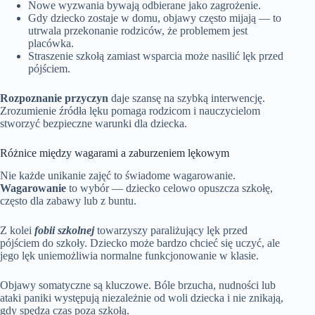
Nowe wyzwania bywają odbierane jako zagrożenie.
Gdy dziecko zostaje w domu, objawy często mijają — to
utrwala przekonanie rodziców, że problemem jest
placówka.
Straszenie szkołą zamiast wsparcia może nasilić lęk przed
pójściem.
Rozpoznanie przyczyn
daje szansę na szybką interwencję.
Zrozumienie źródła lęku pomaga rodzicom i nauczycielom
stworzyć bezpieczne warunki dla dziecka.
Różnice między wagarami a zaburzeniem lękowym
Nie każde unikanie zajęć to świadome wagarowanie.
Wagarowanie
to wybór — dziecko celowo opuszcza szkołę,
często dla zabawy lub z buntu.
Z kolei
fobii szkolnej
towarzyszy paraliżujący lęk przed
pójściem do szkoły. Dziecko może bardzo chcieć się uczyć, ale
jego lęk uniemożliwia normalne funkcjonowanie w klasie.
Objawy somatyczne są kluczowe. Bóle brzucha, nudności lub
ataki paniki występują niezależnie od woli dziecka i nie znikają,
gdy spędza czas poza szkołą.