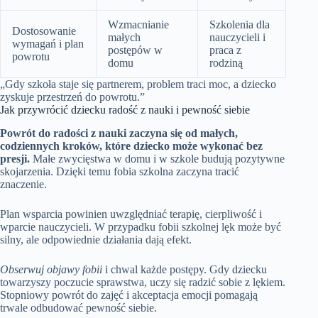
Wzmacnianie
Szkolenia dla
Dostosowanie
małych
nauczycieli i
wymagań i plan
postępów w
praca z
powrotu
domu
rodziną
„Gdy szkoła staje się partnerem, problem traci moc, a dziecko
zyskuje przestrzeń do powrotu.”
Jak przywrócić dziecku radość z nauki i pewność siebie
Powrót do radości z nauki zaczyna się od małych,
codziennych kroków, które dziecko może wykonać bez
presji.
Małe zwycięstwa w domu i w szkole budują pozytywne
skojarzenia. Dzięki temu fobia szkolna zaczyna tracić
znaczenie.
Plan wsparcia powinien uwzględniać terapię, cierpliwość i
wparcie nauczycieli. W przypadku fobii szkolnej lęk może być
silny, ale odpowiednie działania dają efekt.
Obserwuj objawy fobii
i chwal każde postępy. Gdy dziecku
towarzyszy poczucie sprawstwa, uczy się radzić sobie z lękiem.
Stopniowy powrót do zajęć i akceptacja emocji pomagają
trwale odbudować pewność siebie.