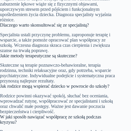
zaburzenie lękowe wiąże się z fizycznymi objawami,
uporczywym stresem przed pójściem i funkcjonalnym
upośledzeniem życia dziecka. Diagnoza specjalisty wyjaśnia
różnice.
Dlaczego warto skonsultować się ze specjalistą?
Specjalista ustali przyczynę problemu, zaproponuje terapię i
wsparcie, a także pomoże opracować plan współpracy ze
szkołą. Wczesna diagnoza skraca czas cierpienia i zwiększa
szanse na trwałą poprawę.
Jakie metody terapeutyczne są skuteczne?
Skuteczne są terapie poznawczo-behawioralne, terapia
rodzinna, techniki relaksacyjne oraz, gdy potrzeba, wsparcie
psychiatryczne. Indywidualne podejście i systematyczna praca
przynoszą najlepsze rezultaty.
Jak rodzice mogą wspierać dziecko w powrocie do szkoły?
Rodzice powinni okazywać spokój, słuchać bez oceniania,
wprowadzać rutynę, współpracować ze specjalistami i szkołą
oraz chwalić małe postępy. Ważne jest dawanie poczucia
bezpieczeństwa i cierpliwość.
W jaki sposób nawiązać współpracę ze szkołą podczas
kryzysu?