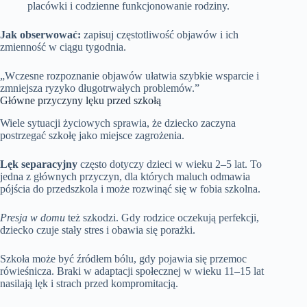
placówki i codzienne funkcjonowanie rodziny.
Jak obserwować:
zapisuj częstotliwość objawów i ich
zmienność w ciągu tygodnia.
„Wczesne rozpoznanie objawów ułatwia szybkie wsparcie i
zmniejsza ryzyko długotrwałych problemów.”
Główne przyczyny lęku przed szkołą
Wiele sytuacji życiowych sprawia, że dziecko zaczyna
postrzegać szkołę jako miejsce zagrożenia.
Lęk separacyjny
często dotyczy dzieci w wieku 2–5 lat. To
jedna z głównych przyczyn, dla których maluch odmawia
pójścia do przedszkola i może rozwinąć się w fobia szkolna.
Presja w domu
też szkodzi. Gdy rodzice oczekują perfekcji,
dziecko czuje stały stres i obawia się porażki.
Szkoła może być źródłem bólu, gdy pojawia się przemoc
rówieśnicza. Braki w adaptacji społecznej w wieku 11–15 lat
nasilają lęk i strach przed kompromitacją.