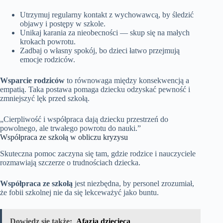
Utrzymuj regularny kontakt z wychowawcą, by śledzić
objawy i postępy w szkole.
Unikaj karania za nieobecności — skup się na małych
krokach powrotu.
Zadbaj o własny spokój, bo dzieci łatwo przejmują
emocje rodziców.
Wsparcie rodziców
to równowaga między konsekwencją a
empatią. Taka postawa pomaga dziecku odzyskać pewność i
zmniejszyć lęk przed szkołą.
„Cierpliwość i współpraca dają dziecku przestrzeń do
powolnego, ale trwałego powrotu do nauki.”
Współpraca ze szkołą w obliczu kryzysu
Skuteczna pomoc zaczyna się tam, gdzie rodzice i nauczyciele
rozmawiają szczerze o trudnościach dziecka.
Współpraca ze szkołą
jest niezbędna, by personel zrozumiał,
że fobii szkolnej nie da się lekceważyć jako buntu.
Dowiedz się także:
Afazja dziecięca