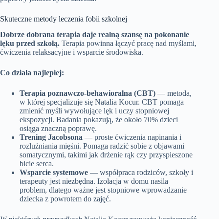
Skuteczne metody leczenia fobii szkolnej
Dobrze dobrana terapia daje realną szansę na pokonanie
lęku przed szkołą.
Terapia powinna łączyć pracę nad myślami,
ćwiczenia relaksacyjne i wsparcie środowiska.
Co działa najlepiej:
Terapia poznawczo‑behawioralna (CBT)
— metoda,
w której specjalizuje się Natalia Kocur. CBT pomaga
zmienić myśli wywołujące lęk i uczy stopniowej
ekspozycji. Badania pokazują, że około 70% dzieci
osiąga znaczną poprawę.
Trening Jacobsona
— proste ćwiczenia napinania i
rozluźniania mięśni. Pomaga radzić sobie z objawami
somatycznymi, takimi jak drżenie rąk czy przyspieszone
bicie serca.
Wsparcie systemowe
— współpraca rodziców, szkoły i
terapeuty jest niezbędna. Izolacja w domu nasila
problem, dlatego ważne jest stopniowe wprowadzanie
dziecka z powrotem do zajęć.