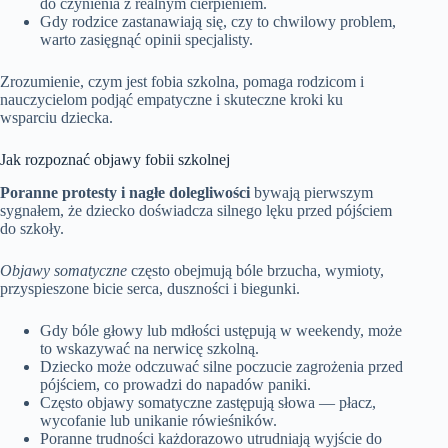
do czynienia z realnym cierpieniem.
Gdy rodzice zastanawiają się, czy to chwilowy problem,
warto zasięgnąć opinii specjalisty.
Zrozumienie, czym jest fobia szkolna, pomaga rodzicom i
nauczycielom podjąć empatyczne i skuteczne kroki ku
wsparciu dziecka.
Jak rozpoznać objawy fobii szkolnej
Poranne protesty i nagłe dolegliwości
bywają pierwszym
sygnałem, że dziecko doświadcza silnego lęku przed pójściem
do szkoły.
Objawy somatyczne
często obejmują bóle brzucha, wymioty,
przyspieszone bicie serca, duszności i biegunki.
Gdy bóle głowy lub mdłości ustępują w weekendy, może
to wskazywać na nerwicę szkolną.
Dziecko może odczuwać silne poczucie zagrożenia przed
pójściem, co prowadzi do napadów paniki.
Często objawy somatyczne zastępują słowa — płacz,
wycofanie lub unikanie rówieśników.
Poranne trudności każdorazowo utrudniają wyjście do