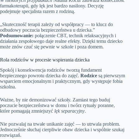
W niektórych przypadkach
Natalia Kocur zauważa konieczność
farmakoterapii, gdy lęk jest bardzo nasilony. Decyzję
podejmuje specjalista razem z rodziną.
„Skuteczność terapii zależy od współpracy — to klucz do
odbudowy poczucia bezpieczeństwa u dziecka.”
Podsumowanie:
połączenie CBT, technik relaksacyjnych i
działania zespołowego daje realne efekty. Dzięki temu dziecko
może znów czuć się pewnie w szkole i poza domem.
Rola rodziców w procesie wspierania dziecka
Spokój i konsekwencja rodziców tworzą fundament
bezpiecznego powrotu dziecka do zajęć.
Rodzice
są pierwszym
wsparciem emocjonalnym i praktycznym, gdy występuje fobia
szkolna.
Ważne, by nie demonizować szkoły. Zamiast tego buduj
poczucie bezpieczeństwa w domu i twórz rytuały poranne,
które pomagają zmniejszyć
lęk separacyjny
.
Nie pozwalaj na trwałe unikanie zajęć — to utrwala problem.
Jednocześnie słuchaj cierpliwie obaw dziecka i wspólnie szukaj
rozwiązań.