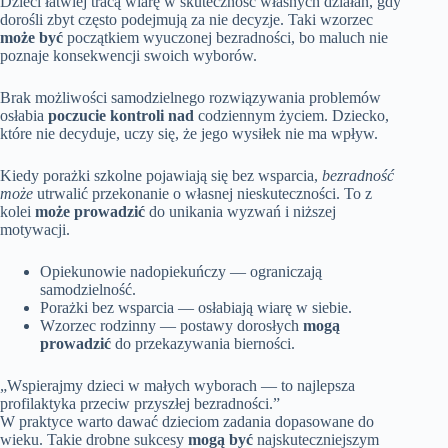
Dzieci łatwiej tracą wiarę w skuteczność własnych działań, gdy
dorośli zbyt często podejmują za nie decyzje. Taki wzorzec
może być
początkiem wyuczonej bezradności, bo maluch nie
poznaje konsekwencji swoich wyborów.
Brak możliwości samodzielnego rozwiązywania problemów
osłabia
poczucie kontroli nad
codziennym życiem. Dziecko,
które nie decyduje, uczy się, że jego wysiłek nie ma wpływ.
Kiedy porażki szkolne pojawiają się bez wsparcia,
bezradność
może
utrwalić przekonanie o własnej nieskuteczności. To z
kolei
może prowadzić
do unikania wyzwań i niższej
motywacji.
Opiekunowie nadopiekuńczy — ograniczają
samodzielność.
Porażki bez wsparcia — osłabiają wiarę w siebie.
Wzorzec rodzinny — postawy dorosłych
mogą
prowadzić
do przekazywania bierności.
„Wspierajmy dzieci w małych wyborach — to najlepsza
profilaktyka przeciw przyszłej bezradności.”
W praktyce warto dawać dzieciom zadania dopasowane do
wieku. Takie drobne sukcesy
mogą być
najskuteczniejszym