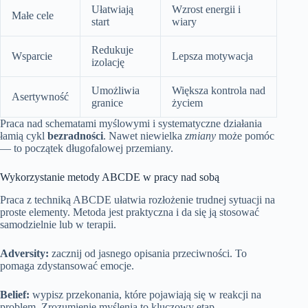
Ułatwiają
Wzrost energii i
Małe cele
start
wiary
Redukuje
Wsparcie
Lepsza motywacja
izolację
Umożliwia
Większa kontrola nad
Asertywność
granice
życiem
Praca nad schematami myślowymi i systematyczne działania
łamią cykl
bezradności
. Nawet niewielka
zmiany
może pomóc
— to początek długofalowej przemiany.
Wykorzystanie metody ABCDE w pracy nad sobą
Praca z techniką ABCDE ułatwia rozłożenie trudnej sytuacji na
proste elementy. Metoda jest praktyczna i da się ją stosować
samodzielnie lub w terapii.
Adversity:
zacznij od jasnego opisania przeciwności. To
pomaga zdystansować emocje.
Belief:
wypisz przekonania, które pojawiają się w reakcji na
problem. Zrozumienie myślenia to kluczowy etap.