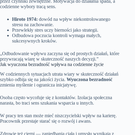
przez czynniki zewnętrzne. Motywacja do działania spada, a
codzienne wybory tracą sens.
Hiroto 1974:
dowód na wpływ niekontrolowanego
stresu na zachowanie.
Przewlekły stres uczy bierności jako strategii.
Odbudowa poczucia kontroli wymaga małych,
sukcesywnych kroków.
„Odbudowanie wpływu zaczyna się od prostych działań, które
przywracają wiarę w skuteczność naszych decyzji.”
Jak wyuczona bezradność wpływa na codzienne życie
W codziennych sytuacjach utrata wiary w skuteczność działań
szybko odbija się na jakości życia.
Wyuczona bezradność
zmienia myślenie i ogranicza inicjatywę.
Osoba często wycofuje się z kontaktów. Izolacja społeczna
narasta, bo traci sens szukania wsparcia u innych.
W pracy ten stan może mieć niszczycielski wpływ na karierę.
Pracownik przestaje starać się o rozwój i awans.
Zdrowie też cierpi — zaniedbania ciała i umysłu wynikają z