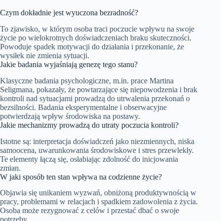
Czym dokładnie jest wyuczona bezradność?
To zjawisko, w którym osoba traci poczucie wpływu na swoje
życie po wielokrotnych doświadczeniach braku skuteczności.
Powoduje spadek motywacji do działania i przekonanie, że
wysiłek nie zmienia sytuacji.
Jakie badania wyjaśniają genezę tego stanu?
Klasyczne badania psychologiczne, m.in. prace Martina
Seligmana, pokazały, że powtarzające się niepowodzenia i brak
kontroli nad sytuacjami prowadzą do utrwalenia przekonań o
bezsilności. Badania eksperymentalne i obserwacyjne
potwierdzają wpływ środowiska na postawy.
Jakie mechanizmy prowadzą do utraty poczucia kontroli?
Istotne są: interpretacja doświadczeń jako niezmiennych, niska
samoocena, uwarunkowania środowiskowe i stres przewlekły.
Te elementy łączą się, osłabiając zdolność do inicjowania
zmian.
W jaki sposób ten stan wpływa na codzienne życie?
Objawia się unikaniem wyzwań, obniżoną produktywnością w
pracy, problemami w relacjach i spadkiem zadowolenia z życia.
Osoba może rezygnować z celów i przestać dbać o swoje
potrzeby.