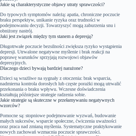
Jakie są charakterystyczne objawy utraty sprawczości?
Do typowych symptomów należą: apatia, chroniczne poczucie
braku perspektyw, unikanie ryzyka oraz trudności w
podejmowaniu decyzji. Towarzyszyć mogą zaburzenia snu i
obniżony nastrój.
Jaki jest związek między tym stanem a depresją?
Długotrwałe poczucie bezsilności zwiększa ryzyko wystąpienia
depresji. Utrwalone negatywne myślenie i brak reakcji na
poprawę warunków sprzyjają rozwojowi objawów
depresyjnych.
Dlaczego dzieci bywają bardziej narażone?
Dzieci są wrażliwe na sygnały z otoczenia: brak wsparcia,
nadmierna kontrola dorosłych lub częste porażki mogą utrwalić
przekonania o braku wpływu. Wczesne doświadczenia
kształtują późniejsze strategie radzenia sobie.
Jakie strategie są skuteczne w przełamywaniu negatywnych
wzorców?
Pomocne są: stopniowe podejmowanie wyzwań, budowanie
małych sukcesów, wsparcie społeczne, ćwiczenia uważności
oraz praca nad zmianą myślenia. Systematyczne praktykowanie
nowych zachowań wzmacnia poczucie sprawczości.