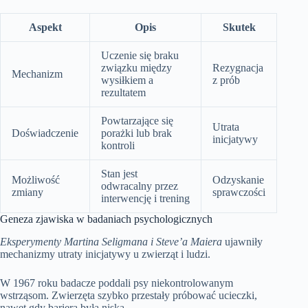
Aspekt
Opis
Skutek
Uczenie się braku
związku między
Rezygnacja
Mechanizm
wysiłkiem a
z prób
rezultatem
Powtarzające się
Utrata
Doświadczenie
porażki lub brak
inicjatywy
kontroli
Stan jest
Możliwość
Odzyskanie
odwracalny przez
zmiany
sprawczości
interwencję i trening
Geneza zjawiska w badaniach psychologicznych
Eksperymenty Martina Seligmana i Steve’a Maiera
ujawniły
mechanizmy utraty inicjatywy u zwierząt i ludzi.
W 1967 roku badacze poddali psy niekontrolowanym
wstrząsom. Zwierzęta szybko przestały próbować ucieczki,
nawet gdy bariera była niska.