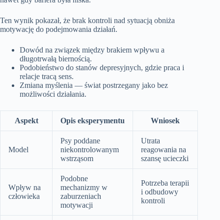
Ten wynik pokazał, że brak kontroli nad sytuacją obniża
motywację do podejmowania działań.
Dowód na związek między brakiem wpływu a
długotrwałą biernością.
Podobieństwo do stanów depresyjnych, gdzie praca i
relacje tracą sens.
Zmiana myślenia — świat postrzegany jako bez
możliwości działania.
Aspekt
Opis eksperymentu
Wniosek
Psy poddane
Utrata
Model
niekontrolowanym
reagowania na
wstrząsom
szansę ucieczki
Podobne
Potrzeba terapii
Wpływ na
mechanizmy w
i odbudowy
człowieka
zaburzeniach
kontroli
motywacji