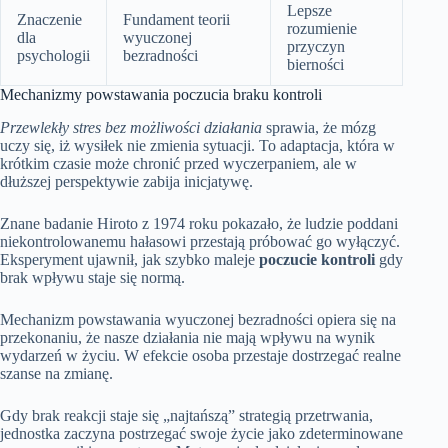
Lepsze
Znaczenie
Fundament teorii
rozumienie
dla
wyuczonej
przyczyn
psychologii
bezradności
bierności
Mechanizmy powstawania poczucia braku kontroli
Przewlekły stres bez możliwości działania
sprawia, że mózg
uczy się, iż wysiłek nie zmienia sytuacji. To adaptacja, która w
krótkim czasie może chronić przed wyczerpaniem, ale w
dłuższej perspektywie zabija inicjatywę.
Znane badanie Hiroto z 1974 roku pokazało, że ludzie poddani
niekontrolowanemu hałasowi przestają próbować go wyłączyć.
Eksperyment ujawnił, jak szybko maleje
poczucie kontroli
gdy
brak wpływu staje się normą.
Mechanizm powstawania wyuczonej bezradności opiera się na
przekonaniu, że nasze działania nie mają wpływu na wynik
wydarzeń w życiu. W efekcie osoba przestaje dostrzegać realne
szanse na zmianę.
Gdy brak reakcji staje się „najtańszą” strategią przetrwania,
jednostka zaczyna postrzegać swoje życie jako zdeterminowane