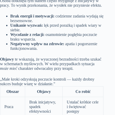
Osoba dotknięta tym stanem często rezygnuje z inicjatywy w
pracy. To wynik przekonania, że wysiłek nie przyniesie efektu.
Brak energii i motywacji:
codzienne zadania wydają się
bezsensowne.
Unikanie wyzwań:
lęk przed porażką i spadek wiary w
siebie.
Wycofanie z relacji:
osamotnienie pogłębia poczucie
braku wsparcia.
Negatywny wpływ na zdrowie:
apatia i pogorszenie
funkcjonowania.
Objawy
te wskazują, że wyuczonej bezradności trzeba szukać
w schematach myślowych. W wielu przypadkach sytuacja
może mieć
charakter odwracalny przy terapii.
„Małe kroki odzyskują poczucie kontroli — każdy drobny
sukces buduje wiarę w działanie.”
Obszar
Objawy
Co robić
Brak inicjatywy,
Ustalać krótkie cele
Praca
spadek
i świętować
efektywności
postępy