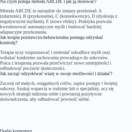
Na czym polega metoda ABCDE i jak ją stosować?
Metoda ABCDE to narzędzie do zmiany przekonań: A
(zdarzenie), B (przekonania), C (konsekwencje), D (dyskusja z
negatywnymi myślami), E (nowe efekty). Praktyka pozwala
kwestionować automatyczne myśli i budować bardziej
adaptacyjne przekonania.
Jak terapia poznawczo-behawioralna pomaga odzyskać
kontrolę?
Terapia uczy rozpoznawać i zmieniać szkodliwe myśli oraz
wdrażać konkretne zachowania prowadzące do sukcesów.
Praca z terapeutą pozwala przećwiczyć nowe umiejętności i
odbudować poczucie skuteczności.
Jak zacząć odzyskiwać wiarę w swoje możliwości i działać?
Zacznij od małych, osiągalnych celów, zapisz postępy i świętuj
sukcesy. Szukaj wsparcia w rodzinie lub u specjalisty, ucz się
nowych strategii radzenia sobie i powtarzaj pozytywne
doświadczenia, aby odbudować pewność siebie.
Dodaj komentarz