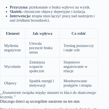
Przyczyna:
przekonanie o braku wpływu na wynik.
Skutek:
chroniczne objawy depresyjne i izolacja.
Interwencja:
terapia musi łączyć pracę nad nastrojem i
nad źródłami bezradności.
Element
Jak wpływa
Co robić
Utrwala
Myślenia
Trening poznawczy
poczucie braku
negatywne
i małe cele
sensu
Zmniejsza
Stopniowe
Wycofanie
wsparcie
angażowanie w
społeczne
relacje
Spadek energii i
Monitorowanie
Objawy
motywacji
postępów i terapia
„Zrozumienie związku między stanami to klucz do skutecznego
leczenia.”
Dlaczego dzieci są szczególnie narażone na ten stan