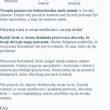
stresowe
reakcji
sytuacją
Terapia poznawczo-behawioralna może pomóc
w trwałej
zmianie. Dzięki niej poczucie kontroli nad życiem przestaje być
tylko marzeniem, a staje się realnym celem.
Odzyskaj wiarę w swoje możliwości i zacznij działać
Każdy krok w stronę działania przywraca dowody, że
twoje decyzje mają znaczenie.
Martin Seligman podkreśla, że
wyuczona bezradność nie jest wyrokiem. To stan, który da się
przełamać.
Wyuczona bezradność może
ustąpić dzięki małym, stałym
zmianom. Szukaj wsparcia specjalistów i korzystaj z metod z
zakresu psychologii pozytywnej. Skoncentruj się na prostych
działaniach, które odzyskają poczucie kontroli.
Nie pozwól, by objawy definiowały twoje życie. Zacznij
wierzyć w swoje możliwości i podejmij pierwszy, odważny
krok — nawet najmniejszy sukces przybliża cię do trwałej
zmiany.
FAQ