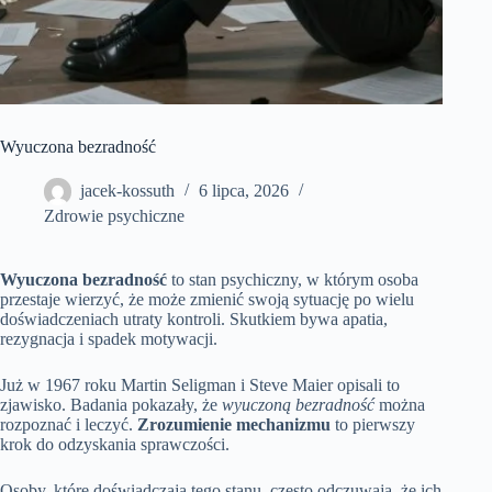
Wyuczona bezradność
jacek-kossuth
6 lipca, 2026
Zdrowie psychiczne
Wyuczona bezradność
to stan psychiczny, w którym osoba
przestaje wierzyć, że może zmienić swoją sytuację po wielu
doświadczeniach utraty kontroli. Skutkiem bywa apatia,
rezygnacja i spadek motywacji.
Już w 1967 roku Martin Seligman i Steve Maier opisali to
zjawisko. Badania pokazały, że
wyuczoną bezradność
można
rozpoznać i leczyć.
Zrozumienie mechanizmu
to pierwszy
krok do odzyskania sprawczości.
Osoby, które doświadczają tego stanu, często odczuwają, że ich