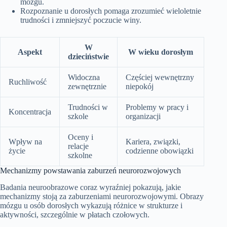
mózgu.
Rozpoznanie u dorosłych pomaga zrozumieć wieloletnie
trudności i zmniejszyć poczucie winy.
W
Aspekt
W wieku dorosłym
dzieciństwie
Widoczna
Częściej wewnętrzny
Ruchliwość
zewnętrznie
niepokój
Trudności w
Problemy w pracy i
Koncentracja
szkole
organizacji
Oceny i
Wpływ na
Kariera, związki,
relacje
życie
codzienne obowiązki
szkolne
Mechanizmy powstawania zaburzeń neurorozwojowych
Badania neuroobrazowe coraz wyraźniej pokazują, jakie
mechanizmy stoją za zaburzeniami neurorozwojowymi. Obrazy
mózgu u osób dorosłych wykazują różnice w strukturze i
aktywności, szczególnie w płatach czołowych.