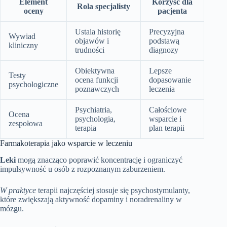
Element
Korzyść dla
Rola specjalisty
oceny
pacjenta
Ustala historię
Precyzyjna
Wywiad
objawów i
podstawą
kliniczny
trudności
diagnozy
Obiektywna
Lepsze
Testy
ocena funkcji
dopasowanie
psychologiczne
poznawczych
leczenia
Psychiatria,
Całościowe
Ocena
psychologia,
wsparcie i
zespołowa
terapia
plan terapii
Farmakoterapia jako wsparcie w leczeniu
Leki
mogą znacząco poprawić koncentrację i ograniczyć
impulsywność u osób z rozpoznanym zaburzeniem.
W praktyce
terapii najczęściej stosuje się psychostymulanty,
które zwiększają aktywność dopaminy i noradrenaliny w
mózgu.