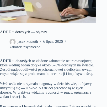
ADHD u dorosłych — objawy
jacek-kossuth
6 lipca, 2026
Zdrowie psychiczne
ADHD u dorosłych
to złożone zaburzenie neurorozwojowe,
które według badań dotyka około 3–5% dorosłych na świecie.
Zespół nadpobudliwości psychoruchowej z deficytem uwagi
często wiąże się z problemami koncentracji i impulsywnością.
Wiele osób
nie otrzymało diagnozy w dzieciństwie, a objawy
utrzymują się — u około 2/3 dzieci przechodzą w życie
dorosłe. W praktyce widzimy trudności w pracy, organizacją
zadań i relacjach.
Rozpoznanie i leczenie
dają realną poprawę. Lekarz psychiatra