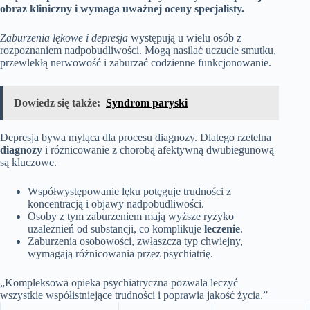
obraz kliniczny i wymaga uważnej oceny specjalisty.
Zaburzenia lękowe i depresja
występują u wielu osób z
rozpoznaniem nadpobudliwości. Mogą nasilać uczucie smutku,
przewlekłą nerwowość i zaburzać codzienne funkcjonowanie.
Dowiedz się także:
Syndrom paryski
Depresja bywa myląca dla procesu diagnozy. Dlatego rzetelna
diagnozy
i różnicowanie z chorobą afektywną dwubiegunową
są kluczowe.
Współwystępowanie lęku potęguje trudności z
koncentracją i objawy nadpobudliwości.
Osoby z tym zaburzeniem mają wyższe ryzyko
uzależnień od substancji, co komplikuje
leczenie
.
Zaburzenia osobowości, zwłaszcza typ chwiejny,
wymagają różnicowania przez psychiatrię.
„Kompleksowa opieka psychiatryczna pozwala leczyć
wszystkie współistniejące trudności i poprawia jakość życia.”