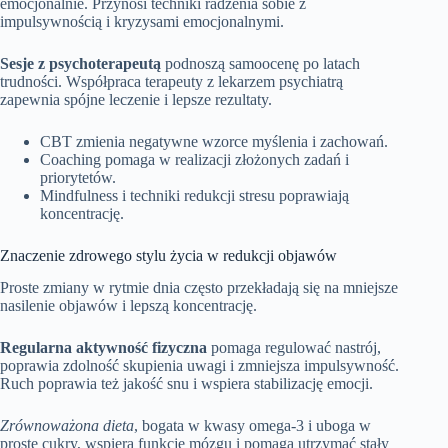
emocjonalnie. Przynosi techniki radzenia sobie z
impulsywnością i kryzysami emocjonalnymi.
Sesje z psychoterapeutą
podnoszą samoocenę po latach
trudności. Współpraca terapeuty z lekarzem psychiatrą
zapewnia spójne leczenie i lepsze rezultaty.
CBT zmienia negatywne wzorce myślenia i zachowań.
Coaching pomaga w realizacji złożonych zadań i
priorytetów.
Mindfulness i techniki redukcji stresu poprawiają
koncentrację.
Znaczenie zdrowego stylu życia w redukcji objawów
Proste zmiany w rytmie dnia często przekładają się na mniejsze
nasilenie objawów i lepszą koncentrację.
Regularna aktywność fizyczna
pomaga regulować nastrój,
poprawia zdolność skupienia uwagi i zmniejsza impulsywność.
Ruch poprawia też jakość snu i wspiera stabilizację emocji.
Zrównoważona dieta
, bogata w kwasy omega‑3 i uboga w
proste cukry, wspiera funkcje mózgu i pomaga utrzymać stały