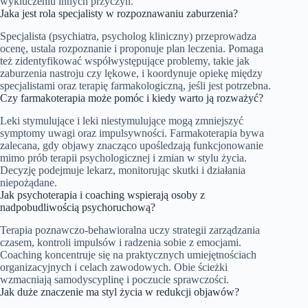
wykluczeniu innych przyczyn.
Jaka jest rola specjalisty w rozpoznawaniu zaburzenia?
Specjalista (psychiatra, psycholog kliniczny) przeprowadza
ocenę, ustala rozpoznanie i proponuje plan leczenia. Pomaga
też zidentyfikować współwystępujące problemy, takie jak
zaburzenia nastroju czy lękowe, i koordynuje opiekę między
specjalistami oraz terapię farmakologiczną, jeśli jest potrzebna.
Czy farmakoterapia może pomóc i kiedy warto ją rozważyć?
Leki stymulujące i leki niestymulujące mogą zmniejszyć
symptomy uwagi oraz impulsywności. Farmakoterapia bywa
zalecana, gdy objawy znacząco upośledzają funkcjonowanie
mimo prób terapii psychologicznej i zmian w stylu życia.
Decyzję podejmuje lekarz, monitorując skutki i działania
niepożądane.
Jak psychoterapia i coaching wspierają osoby z
nadpobudliwością psychoruchową?
Terapia poznawczo-behawioralna uczy strategii zarządzania
czasem, kontroli impulsów i radzenia sobie z emocjami.
Coaching koncentruje się na praktycznych umiejętnościach
organizacyjnych i celach zawodowych. Obie ścieżki
wzmacniają samodyscyplinę i poczucie sprawczości.
Jak duże znaczenie ma styl życia w redukcji objawów?