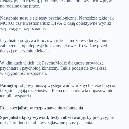
Lekarz pyta o rozwój, problemy szkolne, objawy i ich wpływ
na rodzinę oraz pracę.
Następnie stosuje się testy psychologiczne. Narzędzia takie jak
MOXO czy kwestionariusz DIVA-5 dają obiektywne wyniki
wspierające rozpoznanie.
Psychiatra odgrywa kluczową rolę — może wykluczyć inne
zaburzenia, np. depresję lub stany lękowe. To ważne przed
decyzją o leczeniu i lekach.
W klinikach takich jak PsychoMedic diagnozy prowadzą
psychiatra i psycholog kliniczny. Takie podejście zwiększa
wiarygodność rozpoznań.
Pamiętaj:
objawy muszą występować w różnych sferach życia
i często sięgają dzieciństwa. Pełna ocena ułatwia dopasowanie
terapii i wsparcia.
Rola specjalisty w rozpoznawaniu zaburzenia
Specjalista łączy wywiad, testy i obserwację
, by precyzyjnie
opisać trudności i objawy zgłaszane przez pacjenta.