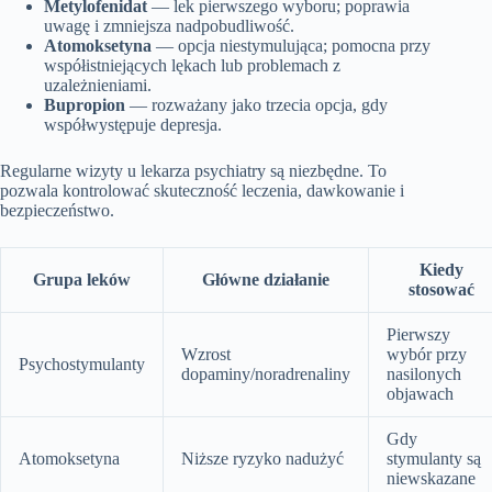
Metylofenidat
— lek pierwszego wyboru; poprawia
uwagę i zmniejsza nadpobudliwość.
Atomoksetyna
— opcja niestymulująca; pomocna przy
współistniejących lękach lub problemach z
uzależnieniami.
Bupropion
— rozważany jako trzecia opcja, gdy
współwystępuje depresja.
Regularne wizyty u lekarza psychiatry są niezbędne. To
pozwala kontrolować skuteczność leczenia, dawkowanie i
bezpieczeństwo.
Kiedy
Grupa leków
Główne działanie
stosować
Pierwszy
Wzrost
wybór przy
Psychostymulanty
dopaminy/noradrenaliny
nasilonych
objawach
Gdy
Atomoksetyna
Niższe ryzyko nadużyć
stymulanty są
niewskazane