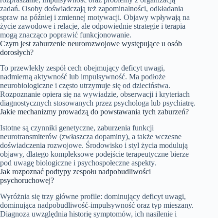
zadań. Osoby doświadczają też zapominalności, odkładania
spraw na później i zmiennej motywacji. Objawy wpływają na
życie zawodowe i relacje, ale odpowiednie strategie i terapia
mogą znacząco poprawić funkcjonowanie.
Czym jest zaburzenie neurorozwojowe występujące u osób
dorosłych?
To przewlekły zespół cech obejmujący deficyt uwagi,
nadmierną aktywność lub impulsywność. Ma podłoże
neurobiologiczne i często utrzymuje się od dzieciństwa.
Rozpoznanie opiera się na wywiadzie, obserwacji i kryteriach
diagnostycznych stosowanych przez psychologa lub psychiatrę.
Jakie mechanizmy prowadzą do powstawania tych zaburzeń?
Istotne są czynniki genetyczne, zaburzenia funkcji
neurotransmiterów (zwłaszcza dopaminy), a także wczesne
doświadczenia rozwojowe. Środowisko i styl życia modulują
objawy, dlatego kompleksowe podejście terapeutyczne bierze
pod uwagę biologiczne i psychospołeczne aspekty.
Jak rozpoznać podtypy zespołu nadpobudliwości
psychoruchowej?
Wyróżnia się trzy główne profile: dominujący deficyt uwagi,
dominująca nadpobudliwość-impulsywność oraz typ mieszany.
Diagnoza uwzględnia historię symptomów, ich nasilenie i