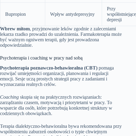
Przy
Bupropion
Wpływ antydepresyjny
współistniejące
depresji
Wbrew mitom
, przyjmowanie leków zgodnie z zaleceniami
lekarza rzadko prowadzi do uzależnienia. Farmakoterapia może
być ważnym ogniwem terapii, gdy jest prowadzona
odpowiedzialnie.
Psychoterapia i coaching w pracy nad sobą
Psychoterapia poznawczo‑behawioralna (CBT)
pomaga
rozwijać umiejętności organizacji, planowania i regulacji
emocji. Sesje uczą prostych strategii pracy z zadaniami i
wyznaczania realnych celów.
Coaching
skupia się na praktycznych rozwiązaniach:
zarządzaniu czasem, motywacją i priorytetami w pracy. To
wsparcie dla osób, które potrzebują konkretnej struktury w
codziennych obowiązkach.
Terapia dialektyczno‑behawioralna bywa rekomendowana przy
współistnieniu zaburzeń osobowości o typie chwiejnym