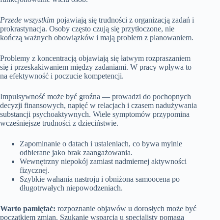
Przede wszystkim
pojawiają się trudności z organizacją zadań i
prokrastynacja. Osoby często czują się przytłoczone, nie
kończą ważnych obowiązków i mają problem z planowaniem.
Problemy z koncentracją objawiają się łatwym rozpraszaniem
się i przeskakiwaniem między zadaniami. W pracy wpływa to
na efektywność i poczucie kompetencji.
Impulsywność może być groźna — prowadzi do pochopnych
decyzji finansowych, napięć w relacjach i czasem nadużywania
substancji psychoaktywnych. Wiele symptomów przypomina
wcześniejsze trudności z dzieciństwie.
Zapominanie o datach i ustaleniach, co bywa mylnie
odbierane jako brak zaangażowania.
Wewnętrzny niepokój zamiast nadmiernej aktywności
fizycznej.
Szybkie wahania nastroju i obniżona samoocena po
długotrwałych niepowodzeniach.
Warto pamiętać:
rozpoznanie objawów u dorosłych może być
początkiem zmian. Szukanie wsparcia u specjalisty pomaga