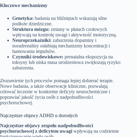
Kluczowe mechanizmy
Genetyka:
badania na bliźniętach wskazują silne
podłoże dziedziczne.
Struktura mózgu:
zmiany w płatach czołowych
wpływają na kontrolę uwagi i aktywność motoryczną.
Neuroprzekaźniki:
zaburzenia dopaminy i
noradrenaliny osłabiają mechanizmy koncentracji i
hamowania impulsów.
Czynniki środowiskowe:
prenatalna ekspozycja na
toksyny lub niska masa urodzeniowa zwiększają ryzyko
zaburzenia.
Zrozumienie tych procesów
pomaga lepiej dobierać terapie.
Nowe badania, a także obserwacje kliniczne, pozwalają
celować leczenie w konkretne deficyty neurochemiczne i
poprawiać jakość życia osób z nadpobudliwości
psychoruchowej.
Najczęstsze objawy ADHD u dorosłych
Najczęstsze objawy zespołu nadpobudliwości
psychoruchowej z deficytem uwagi
wpływają na codzienne
funkcjonowanie wielu osób.