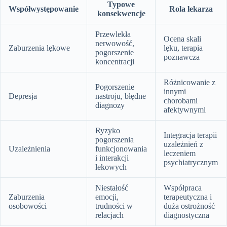
Typowe
Współwystępowanie
Rola lekarza
konsekwencje
Przewlekła
Ocena skali
nerwowość,
Zaburzenia lękowe
lęku, terapia
pogorszenie
poznawcza
koncentracji
Różnicowanie z
Pogorszenie
innymi
Depresja
nastroju, błędne
chorobami
diagnozy
afektywnymi
Ryzyko
Integracja terapii
pogorszenia
uzależnień z
Uzależnienia
funkcjonowania
leczeniem
i interakcji
psychiatrycznym
lekowych
Niestałość
Współpraca
Zaburzenia
emocji,
terapeutyczna i
osobowości
trudności w
duża ostrożność
relacjach
diagnostyczna