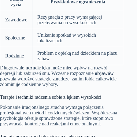
Przykładowe ograniczenia
życia
Rezygnacja z pracy wymagającej
Zawodowe
przebywania na wysokościach
Unikanie spotkań w wysokich
Społeczne
lokalizacjach
Problem z opieką nad dzieckiem na placu
Rodzinne
zabaw
Długotrwałe
uczucie
lęku może mieć wpływ na rozwój
depresji lub zaburzeń snu. Wczesne rozpoznanie
objawów
pozwala wdrożyć strategie zaradcze, zanim fobia całkowicie
zdominuje codzienne wybory.
Terapie i techniki radzenia sobie z lękiem wysokości
Pokonanie irracjonalnego strachu wymaga połączenia
profesjonalnych metod i codziennych ćwiczeń. Współczesna
psychologia oferuje sprawdzone strategie, które stopniowo
przywracają kontrolę nad reakcjami emocjonalnymi.
Terapia poznawczo-behawioralna i ekspozycyjna