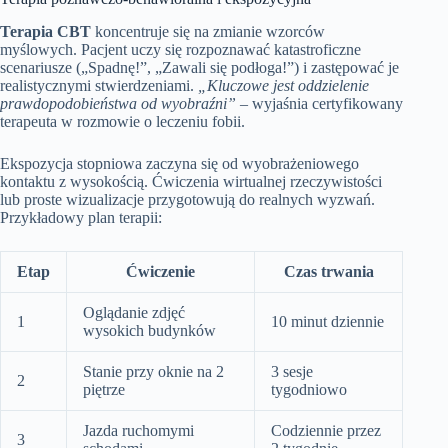
Terapia CBT
koncentruje się na zmianie wzorców
myślowych. Pacjent uczy się rozpoznawać katastroficzne
scenariusze („Spadnę!”, „Zawali się podłoga!”) i zastępować je
realistycznymi stwierdzeniami.
„Kluczowe jest oddzielenie
prawdopodobieństwa od wyobraźni”
– wyjaśnia certyfikowany
terapeuta w rozmowie o leczeniu fobii.
Ekspozycja stopniowa zaczyna się od wyobrażeniowego
kontaktu z wysokością. Ćwiczenia wirtualnej rzeczywistości
lub proste wizualizacje przygotowują do realnych wyzwań.
Przykładowy plan terapii:
Etap
Ćwiczenie
Czas trwania
Oglądanie zdjęć
1
10 minut dziennie
wysokich budynków
Stanie przy oknie na 2
3 sesje
2
piętrze
tygodniowo
Jazda ruchomymi
Codziennie przez
3