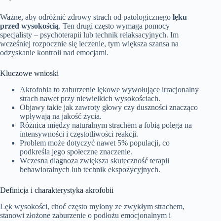
Ważne, aby odróżnić zdrowy strach od patologicznego
lęku
przed wysokością
. Ten drugi często wymaga pomocy
specjalisty – psychoterapii lub technik relaksacyjnych. Im
wcześniej rozpocznie się leczenie, tym większa szansa na
odzyskanie kontroli nad emocjami.
Kluczowe wnioski
Akrofobia to zaburzenie lękowe wywołujące irracjonalny
strach nawet przy niewielkich wysokościach.
Objawy takie jak zawroty głowy czy duszności znacząco
wpływają na jakość życia.
Różnica między naturalnym strachem a fobią polega na
intensywności i częstotliwości reakcji.
Problem może dotyczyć nawet 5% populacji, co
podkreśla jego społeczne znaczenie.
Wczesna diagnoza zwiększa skuteczność terapii
behawioralnych lub technik ekspozycyjnych.
Definicja i charakterystyka akrofobii
Lęk wysokości, choć często mylony ze zwykłym strachem,
stanowi złożone zaburzenie o podłożu emocjonalnym i