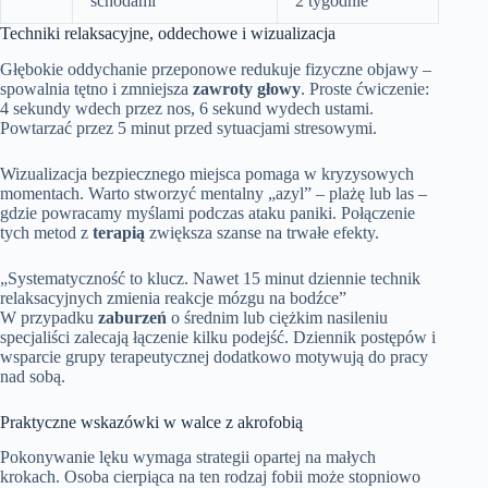
schodami
2 tygodnie
Techniki relaksacyjne, oddechowe i wizualizacja
Głębokie oddychanie przeponowe redukuje fizyczne objawy –
spowalnia tętno i zmniejsza
zawroty głowy
. Proste ćwiczenie:
4 sekundy wdech przez nos, 6 sekund wydech ustami.
Powtarzać przez 5 minut przed sytuacjami stresowymi.
Wizualizacja bezpiecznego miejsca pomaga w kryzysowych
momentach. Warto stworzyć mentalny „azyl” – plażę lub las –
gdzie powracamy myślami podczas ataku paniki. Połączenie
tych metod z
terapią
zwiększa szanse na trwałe efekty.
„Systematyczność to klucz. Nawet 15 minut dziennie technik
relaksacyjnych zmienia reakcje mózgu na bodźce”
W przypadku
zaburzeń
o średnim lub ciężkim nasileniu
specjaliści zalecają łączenie kilku podejść. Dziennik postępów i
wsparcie grupy terapeutycznej dodatkowo motywują do pracy
nad sobą.
Praktyczne wskazówki w walce z akrofobią
Pokonywanie lęku wymaga strategii opartej na małych
krokach. Osoba cierpiąca na ten rodzaj fobii może stopniowo