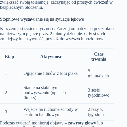
zwiększać swoją tolerancję, zaczynając od prostych ćwiczeń w
bezpiecznym otoczeniu.
Stopniowe wystawianie się na sytuacje lękowe
Kluczem jest systematyczność. Zacznij od patrzenia przez okno
na pierwszym piętrze przez 2 minuty dziennie. Gdy
strach
zmniejszy intensywność, przejdź do wyższych poziomów.
Czas
Etap
Aktywność
trwania
5
1
Oglądanie filmów z lotu ptaka
minut/dzień
Stanie na stabilnym
3 sesje
2
podwyższeniu (np. step
tygodniowo
fitness)
Wejście na ruchome schody w
2 razy w
3
centrum handlowym
tygodniu
Podczas ćwiczeń monitoruj objawy –
zawroty głowy
lub