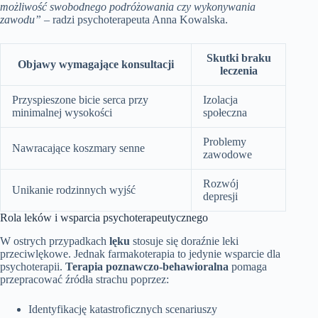
możliwość swobodnego podróżowania czy wykonywania
zawodu”
– radzi psychoterapeuta Anna Kowalska.
Skutki braku
Objawy wymagające konsultacji
leczenia
Przyspieszone bicie serca przy
Izolacja
minimalnej wysokości
społeczna
Problemy
Nawracające koszmary senne
zawodowe
Rozwój
Unikanie rodzinnych wyjść
depresji
Rola leków i wsparcia psychoterapeutycznego
W ostrych przypadkach
lęku
stosuje się doraźnie leki
przeciwlękowe. Jednak farmakoterapia to jedynie wsparcie dla
psychoterapii.
Terapia poznawczo-behawioralna
pomaga
przepracować źródła strachu poprzez:
Identyfikację katastroficznych scenariuszy