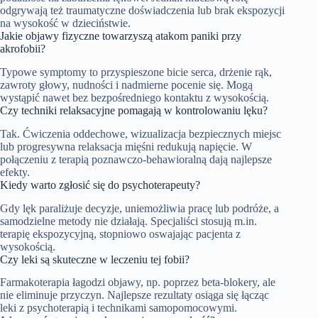
odgrywają też traumatyczne doświadczenia lub brak ekspozycji
na wysokość w dzieciństwie.
Jakie objawy fizyczne towarzyszą atakom paniki przy
akrofobii?
Typowe symptomy to przyspieszone bicie serca, drżenie rąk,
zawroty głowy, nudności i nadmierne pocenie się. Mogą
wystąpić nawet bez bezpośredniego kontaktu z wysokością.
Czy techniki relaksacyjne pomagają w kontrolowaniu lęku?
Tak. Ćwiczenia oddechowe, wizualizacja bezpiecznych miejsc
lub progresywna relaksacja mięśni redukują napięcie. W
połączeniu z terapią poznawczo-behawioralną dają najlepsze
efekty.
Kiedy warto zgłosić się do psychoterapeuty?
Gdy lęk paraliżuje decyzje, uniemożliwia pracę lub podróże, a
samodzielne metody nie działają. Specjaliści stosują m.in.
terapię ekspozycyjną, stopniowo oswajając pacjenta z
wysokością.
Czy leki są skuteczne w leczeniu tej fobii?
Farmakoterapia łagodzi objawy, np. poprzez beta-blokery, ale
nie eliminuje przyczyn. Najlepsze rezultaty osiąga się łącząc
leki z psychoterapią i technikami samopomocowymi.