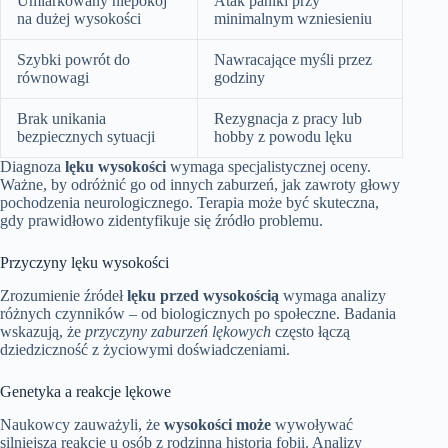
Umiarkowany niepokój
Atak paniki przy
na dużej wysokości
minimalnym wzniesieniu
Szybki powrót do
Nawracające myśli przez
równowagi
godziny
Brak unikania
Rezygnacja z pracy lub
bezpiecznych sytuacji
hobby z powodu lęku
Diagnoza
lęku wysokości
wymaga specjalistycznej oceny.
Ważne, by odróżnić go od innych zaburzeń, jak zawroty głowy
pochodzenia neurologicznego. Terapia może być skuteczna,
gdy prawidłowo zidentyfikuje się źródło problemu.
Przyczyny lęku wysokości
Zrozumienie źródeł
lęku przed wysokością
wymaga analizy
różnych czynników – od biologicznych po społeczne. Badania
wskazują, że
przyczyny zaburzeń lękowych
często łączą
dziedziczność z życiowymi doświadczeniami.
Genetyka a reakcje lękowe
Naukowcy zauważyli, że
wysokości może
wywoływać
silniejszą reakcję u osób z rodzinną historią fobii. Analizy