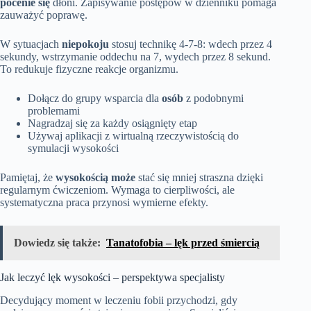
pocenie się
dłoni. Zapisywanie postępów w dzienniku pomaga
zauważyć poprawę.
W sytuacjach
niepokoju
stosuj technikę 4-7-8: wdech przez 4
sekundy, wstrzymanie oddechu na 7, wydech przez 8 sekund.
To redukuje fizyczne reakcje organizmu.
Dołącz do grupy wsparcia dla
osób
z podobnymi
problemami
Nagradzaj się za każdy osiągnięty etap
Używaj aplikacji z wirtualną rzeczywistością do
symulacji wysokości
Pamiętaj, że
wysokością może
stać się mniej straszna dzięki
regularnym ćwiczeniom. Wymaga to cierpliwości, ale
systematyczna praca przynosi wymierne efekty.
Dowiedz się także:
Tanatofobia – lęk przed śmiercią
Jak leczyć lęk wysokości – perspektywa specjalisty
Decydujący moment w leczeniu fobii przychodzi, gdy