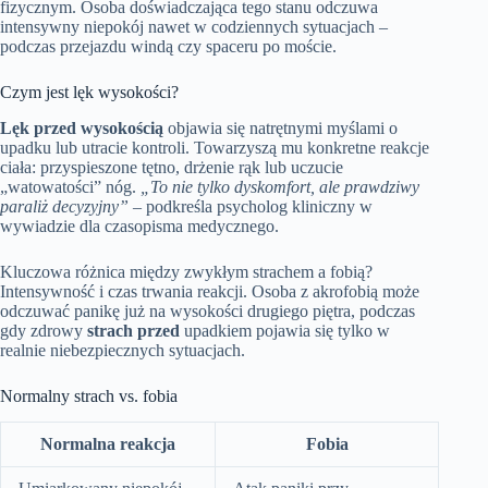
fizycznym. Osoba doświadczająca tego stanu odczuwa
intensywny niepokój nawet w codziennych sytuacjach –
podczas przejazdu windą czy spaceru po moście.
Czym jest lęk wysokości?
Lęk przed wysokością
objawia się natrętnymi myślami o
upadku lub utracie kontroli. Towarzyszą mu konkretne reakcje
ciała: przyspieszone tętno, drżenie rąk lub uczucie
„watowatości” nóg.
„To nie tylko dyskomfort, ale prawdziwy
paraliż decyzyjny”
– podkreśla psycholog kliniczny w
wywiadzie dla czasopisma medycznego.
Kluczowa różnica między zwykłym strachem a fobią?
Intensywność i czas trwania reakcji. Osoba z akrofobią może
odczuwać panikę już na wysokości drugiego piętra, podczas
gdy zdrowy
strach przed
upadkiem pojawia się tylko w
realnie niebezpiecznych sytuacjach.
Normalny strach vs. fobia
Normalna reakcja
Fobia