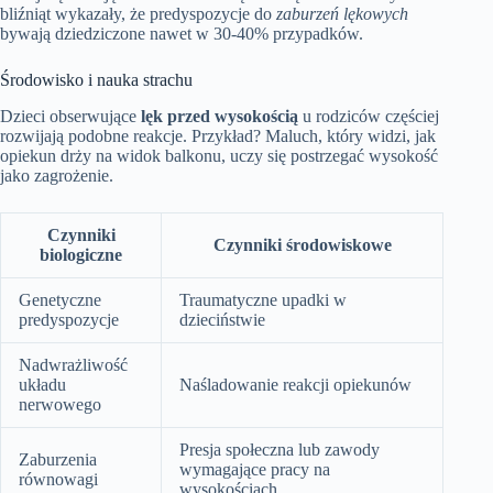
bliźniąt wykazały, że predyspozycje do
zaburzeń lękowych
bywają dziedziczone nawet w 30-40% przypadków.
Środowisko i nauka strachu
Dzieci obserwujące
lęk przed wysokością
u rodziców częściej
rozwijają podobne reakcje. Przykład? Maluch, który widzi, jak
opiekun drży na widok balkonu, uczy się postrzegać wysokość
jako zagrożenie.
Czynniki
Czynniki środowiskowe
biologiczne
Genetyczne
Traumatyczne upadki w
predyspozycje
dzieciństwie
Nadwrażliwość
układu
Naśladowanie reakcji opiekunów
nerwowego
Presja społeczna lub zawody
Zaburzenia
wymagające pracy na
równowagi
wysokościach