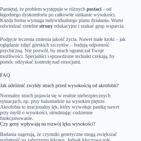
Pamiętaj, że problem występuje w różnych
postaci
– od
łagodnego dyskomfortu po całkowite unikanie wysokości.
Każda forma wymaga indywidualnego planu działania. Warto
odwiedzać rzetelne
strony
edukacyjne i szukać grup wsparcia.
Podjęcie leczenia zmienia jakość życia. Nawet małe kroki – jak
oglądanie zdjęć górskich szczytów – budują odporność
psychiczną. Nie pozwól, by strach ograniczał Twoje
możliwości. Specjaliści i sprawdzone techniki czekają, by
pomóc odzyskać kontrolę nad emocjami.
FAQ
Jak odróżnić zwykły strach przed wysokością od akrofobii?
Normalny strach pojawia się w realnie niebezpiecznych
sytuacjach, np. przy balustradzie na wysokim piętrze.
Akrofobia to irracjonalny lęk, który wywołuje panikę nawet
przy myśli o wysokości, utrudniając codzienne
funkcjonowanie.
Czy geny wpływają na rozwój lęku wysokości?
Badania sugerują, że czynniki genetyczne mogą zwiększać
podatność na zaburzenia lękowe. Jednak kluczową rolę