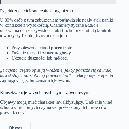
Psychiczne i cielesne reakcje organizmu
U 80% osób z tym zaburzeniem
pojawia się
nagły atak paniki
w kontakcie z wysokością. Charakterystyczne
uczucie
oderwania od rzeczywistości lub strachu przed utratą kontroli
towarzyszy fizjologicznym reakcjom:
Przyspieszone tętno i
pocenie się
Drżenie mięśni i
zawroty głowy
Uczucie duszności lub mdłości
„Pacjenci często opisują wrażenie, jakby podłoże się chwiało,
nawet stojąc na stabilnej powierzchni”
– relacjonuje terapeuta
zajmujący się zaburzeniami lękowymi.
Konsekwencje w życiu osobistym i zawodowym
Objawy
mogą mieć charakter inwalidyzujący. Unikanie wind,
schodów ruchomych czy nawet przeszklonych biurowców
prowadzi do:
Obszar