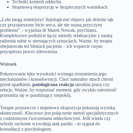
Techniki kontroli oddechu
Stopniową ekspozycję w bezpiecznych warunkach
„Leki mogą zmniejszyć fizjologiczne objawy jak drżenie rąk
czy przyspieszone bicie serca, ale nie usuną przyczyny
problemu” – wyjaśnia dr Marek Nowak, psychiatra.
Kompleksowe podejście łączy metody relaksacyjne z nauką
radzenia sobie w stresujących sytuacjach. Ważne, by terapia
obejmowała też bliskich pacjenta – ich wsparcie często
przyspiesza proces zdrowienia.
Wniosek
Pokonywanie lęku wysokości wymaga zrozumienia jego
mechanizmów i konsekwencji. Choć naturalny strach chroni
przed upadkiem,
patologiczna reakcja
utrudnia pracę czy
relacje. Ważne, by rozpoznać moment, gdy zwykła ostrożność
przeradza się w paraliżujący niepokój.
Terapie poznawcze i stopniowa ekspozycja pokazują wysoką
skuteczność.
Kluczowe
jest połączenie metod specjalistycznych
z codziennymi ćwiczeniami oddechowymi. Jeśli winda czy
schody ruchome wywołują atak paniki – to sygnał do
konsultacji z psychologiem.