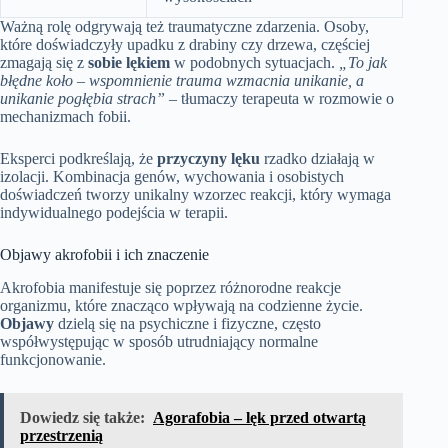
Ważną rolę odgrywają też traumatyczne zdarzenia. Osoby,
które doświadczyły upadku z drabiny czy drzewa, częściej
zmagają się z
sobie lękiem
w podobnych sytuacjach.
„To jak
błędne koło – wspomnienie trauma wzmacnia unikanie, a
unikanie pogłębia strach”
– tłumaczy terapeuta w rozmowie o
mechanizmach fobii.
Eksperci podkreślają, że
przyczyny lęku
rzadko działają w
izolacji. Kombinacja genów, wychowania i osobistych
doświadczeń tworzy unikalny wzorzec reakcji, który wymaga
indywidualnego podejścia w terapii.
Objawy akrofobii i ich znaczenie
Akrofobia manifestuje się poprzez różnorodne reakcje
organizmu, które znacząco wpływają na codzienne życie.
Objawy
dzielą się na psychiczne i fizyczne, często
współwystępując w sposób utrudniający normalne
funkcjonowanie.
Dowiedz się także:
Agorafobia – lęk przed otwartą
przestrzenią