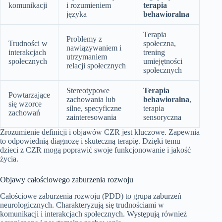
komunikacji
i rozumieniem
terapia
języka
behawioralna
Terapia
Problemy z
Trudności w
społeczna,
nawiązywaniem i
interakcjach
trening
utrzymaniem
społecznych
umiejętności
relacji społecznych
społecznych
Stereotypowe
Terapia
Powtarzające
zachowania lub
behawioralna
,
się wzorce
silne, specyficzne
terapia
zachowań
zainteresowania
sensoryczna
Zrozumienie definicji i objawów CZR jest kluczowe. Zapewnia
to odpowiednią diagnozę i skuteczną terapię. Dzięki temu
dzieci z CZR mogą poprawić swoje funkcjonowanie i jakość
życia.
Objawy całościowego zaburzenia rozwoju
Całościowe zaburzenia rozwoju (PDD) to grupa zaburzeń
neurologicznych. Charakteryzują się trudnościami w
komunikacji i interakcjach społecznych. Występują również