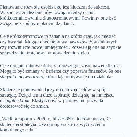
Planowanie rozwoju osobistego jest kluczem do sukcesu.
Ważne jest znalezienie równowagi między
celami
krótkoterminowymi
a
długoterminowymi
. Powinny one być
związane z
spójnym planem działania
.
Cele krótkoterminowe
to zadania na krótki czas, jak miesiąc
czy kwartał. Mogą to być poprawa nawyków żywieniowych
czy rozwinięcie nowej umiejętności. Pozwalają one na szybkie
sprawdzenie postępów i wprowadzenie zmian.
Cele długoterminowe
dotyczą dłuższego czasu, nawet kilka lat.
Mogą to być zmiany w karierze czy poprawa finansów. Są one
silnymi motywatorami
, które dają motywację do działania.
Skuteczne planowanie łączy oba rodzaje celów w spójną
strategię. Dzięki temu duże aspiracje dzielą się na mniejsze,
osiągalne kroki
.
Elastyczność w planowaniu
pozwala
dostosować się do zmian.
„Według raportu z 2020 r., blisko 86% liderów uważa, że
skuteczna strategia rozwoju opiera się na wyznaczeniu
konkretnego celu.”