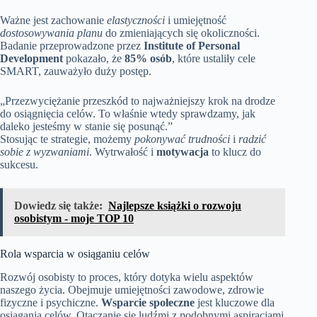
Ważne jest zachowanie
elastyczności
i umiejętność
dostosowywania planu
do zmieniających się okoliczności.
Badanie przeprowadzone przez
Institute of Personal
Development
pokazało, że
85% osób
, które ustaliły cele
SMART, zauważyło duży postęp.
„Przezwyciężanie przeszkód to najważniejszy krok na drodze
do osiągnięcia celów. To właśnie wtedy sprawdzamy, jak
daleko jesteśmy w stanie się posunąć.”
Stosując te strategie, możemy
pokonywać trudności
i
radzić
sobie z wyzwaniami
. Wytrwałość i
motywacja
to klucz do
sukcesu.
Dowiedz się także:
Najlepsze książki o rozwoju
osobistym - moje TOP 10
Rola wsparcia w osiąganiu celów
Rozwój osobisty to proces, który dotyka wielu aspektów
naszego życia. Obejmuje umiejętności zawodowe, zdrowie
fizyczne i psychiczne.
Wsparcie społeczne
jest kluczowe dla
osiągania celów. Otaczanie się ludźmi z podobnymi aspiracjami