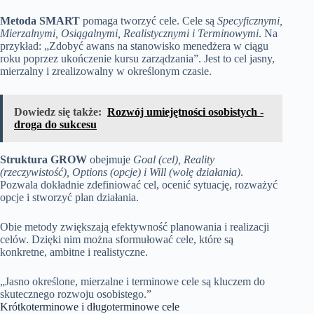
Metoda SMART
pomaga tworzyć cele. Cele są
Specyficznymi,
Mierzalnymi, Osiągalnymi, Realistycznymi i Terminowymi
. Na
przykład: „Zdobyć awans na stanowisko menedżera w ciągu
roku poprzez ukończenie kursu zarządzania”. Jest to cel jasny,
mierzalny i zrealizowalny w określonym czasie.
Dowiedz się także:
Rozwój umiejętności osobistych -
droga do sukcesu
Struktura GROW
obejmuje
Goal (cel), Reality
(rzeczywistość), Options (opcje) i Will (wolę działania)
.
Pozwala dokładnie zdefiniować cel, ocenić sytuację, rozważyć
opcje i stworzyć plan działania.
Obie metody zwiększają efektywność planowania i realizacji
celów. Dzięki nim można sformułować cele, które są
konkretne, ambitne i realistyczne.
„Jasno określone, mierzalne i terminowe cele są kluczem do
skutecznego rozwoju osobistego.”
Krótkoterminowe i długoterminowe cele