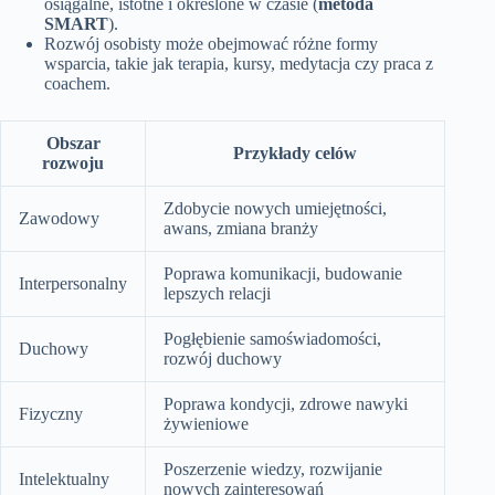
osiągalne, istotne i określone w czasie (
metoda
SMART
).
Rozwój osobisty może obejmować różne formy
wsparcia, takie jak terapia, kursy, medytacja czy praca z
coachem.
Obszar
Przykłady celów
rozwoju
Zdobycie nowych umiejętności,
Zawodowy
awans, zmiana branży
Poprawa komunikacji, budowanie
Interpersonalny
lepszych relacji
Pogłębienie samoświadomości,
Duchowy
rozwój duchowy
Poprawa kondycji, zdrowe nawyki
Fizyczny
żywieniowe
Poszerzenie wiedzy, rozwijanie
Intelektualny
nowych zainteresowań