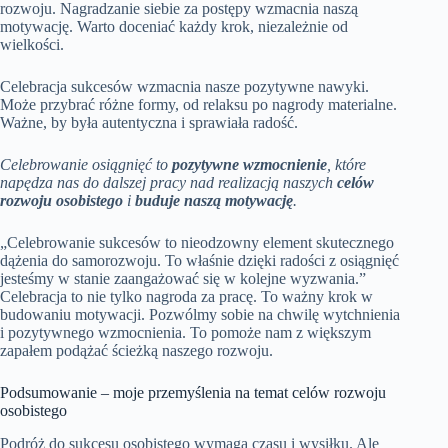
rozwoju. Nagradzanie siebie za postępy wzmacnia naszą
motywację. Warto doceniać każdy krok, niezależnie od
wielkości.
Celebracja sukcesów wzmacnia nasze pozytywne nawyki.
Może przybrać różne formy, od relaksu po nagrody materialne.
Ważne, by była autentyczna i sprawiała radość.
Celebrowanie osiągnięć to
pozytywne wzmocnienie
, które
napędza nas do dalszej pracy nad realizacją naszych
celów
rozwoju osobistego
i
buduje naszą motywację
.
„Celebrowanie sukcesów to nieodzowny element skutecznego
dążenia do samorozwoju. To właśnie dzięki radości z osiągnięć
jesteśmy w stanie zaangażować się w kolejne wyzwania.”
Celebracja to nie tylko nagroda za pracę. To ważny krok w
budowaniu motywacji. Pozwólmy sobie na chwilę wytchnienia
i pozytywnego wzmocnienia. To pomoże nam z większym
zapałem podążać ścieżką naszego rozwoju.
Podsumowanie – moje przemyślenia na temat celów rozwoju
osobistego
Podróż do sukcesu osobistego wymaga czasu i wysiłku. Ale