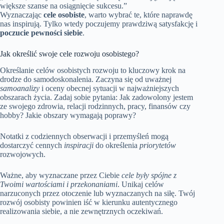
większe szanse na osiągnięcie sukcesu.”
Wyznaczając
cele osobiste
, warto wybrać te, które naprawdę
nas inspirują. Tylko wtedy poczujemy prawdziwą satysfakcję i
poczucie pewności siebie
.
Jak określić swoje cele rozwoju osobistego?
Określanie celów osobistych rozwoju to kluczowy krok na
drodze do samodoskonalenia. Zaczyna się od uważnej
samoanalizy
i oceny obecnej sytuacji w najważniejszych
obszarach życia. Zadaj sobie pytania: Jak zadowolony jestem
ze swojego zdrowia, relacji rodzinnych, pracy, finansów czy
hobby? Jakie obszary wymagają poprawy?
Notatki z codziennych obserwacji i przemyśleń mogą
dostarczyć cennych
inspiracji
do określenia
priorytetów
rozwojowych.
Ważne, aby wyznaczane przez Ciebie
cele były spójne z
Twoimi wartościami i przekonaniami
. Unikaj celów
narzuconych przez otoczenie lub wyznaczanych na siłę. Twój
rozwój osobisty powinien iść w kierunku autentycznego
realizowania siebie, a nie zewnętrznych oczekiwań.