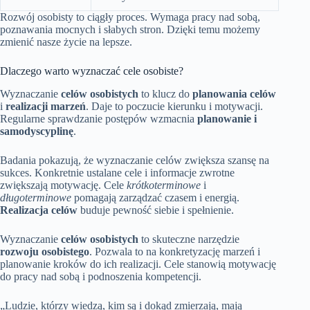
Rozwój osobisty to ciągły proces. Wymaga pracy nad sobą,
poznawania mocnych i słabych stron. Dzięki temu możemy
zmienić nasze życie na lepsze.
Dlaczego warto wyznaczać cele osobiste?
Wyznaczanie
celów osobistych
to klucz do
planowania celów
i
realizacji marzeń
. Daje to poczucie kierunku i motywacji.
Regularne sprawdzanie postępów wzmacnia
planowanie i
samodyscyplinę
.
Badania pokazują, że wyznaczanie celów zwiększa szansę na
sukces. Konkretnie ustalane cele i informacje zwrotne
zwiększają motywację. Cele
krótkoterminowe
i
długoterminowe
pomagają zarządzać czasem i energią.
Realizacja celów
buduje pewność siebie i spełnienie.
Wyznaczanie
celów osobistych
to skuteczne narzędzie
rozwoju osobistego
. Pozwala to na konkretyzację marzeń i
planowanie kroków do ich realizacji. Cele stanowią motywację
do pracy nad sobą i podnoszenia kompetencji.
„Ludzie, którzy wiedzą, kim są i dokąd zmierzają, mają