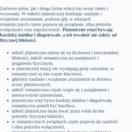
Zarówno jedna, jak i druga forma relacji ma swoje zalety i
wyzwania. W miłości platonicznej dominuje zaufanie i
wzajemne zrozumienie, podczas gdy w relacjach
romantycznych często pojawia się pożądanie, silna potrzeba
wyłączności oraz impulsywność.
Platoniczne więzi bywają
bardziej stabilne i długotrwałe, a ich trwałość nie zależy od
fizycznej bliskości
.
miłość platoniczna opiera się na duchowej i emocjonalnej
bliskości, miłość romantyczna na namiętności i
pragnieniu fizycznym,
w platonicznej relacji nie występują gesty seksualne, w
romantycznej są one często kluczowe,
głębokie zaufanie i wzajemne zrozumienie to domena
uczuć platonicznych,
miłość romantyczna często wiąże się z pożądaniem i
intensywnymi uniesieniami,
platoniczna więź bywa bardziej stabilna i długotrwała,
romantyczna potrafi być burzliwa,
miłość platoniczna może trwać przez wiele lat bez
potrzeby fizycznej bliskości,
w romantycznych związkach często pojawia się zazdrość
i silna potrzeba wyłączności,