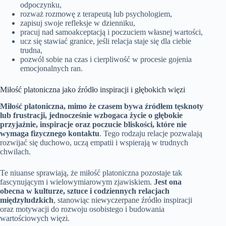
odpoczynku,
rozważ rozmowę z terapeutą lub psychologiem,
zapisuj swoje refleksje w dzienniku,
pracuj nad samoakceptacją i poczuciem własnej wartości,
ucz się stawiać granice, jeśli relacja staje się dla ciebie
trudna,
pozwól sobie na czas i cierpliwość w procesie gojenia
emocjonalnych ran.
Miłość platoniczna jako źródło inspiracji i głębokich więzi
Miłość platoniczna, mimo że czasem bywa źródłem tęsknoty
lub frustracji, jednocześnie wzbogaca życie o głębokie
przyjaźnie, inspiracje oraz poczucie bliskości, które nie
wymaga fizycznego kontaktu
. Tego rodzaju relacje pozwalają
rozwijać się duchowo, uczą empatii i wspierają w trudnych
chwilach.
Te niuanse sprawiają, że miłość platoniczna pozostaje tak
fascynującym i wielowymiarowym zjawiskiem.
Jest ona
obecna w kulturze, sztuce i codziennych relacjach
międzyludzkich
, stanowiąc niewyczerpane źródło inspiracji
oraz motywacji do rozwoju osobistego i budowania
wartościowych więzi.