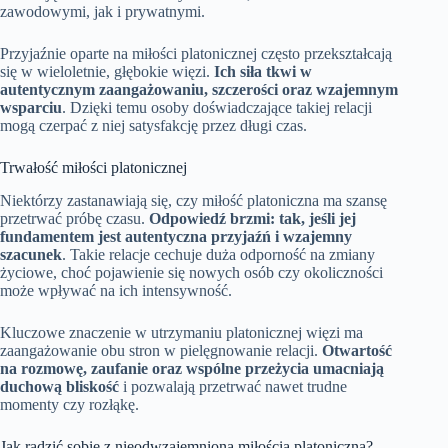
zawodowymi, jak i prywatnymi.
Przyjaźnie oparte na miłości platonicznej często przekształcają
się w wieloletnie, głębokie więzi.
Ich siła tkwi w
autentycznym zaangażowaniu, szczerości oraz wzajemnym
wsparciu
. Dzięki temu osoby doświadczające takiej relacji
mogą czerpać z niej satysfakcję przez długi czas.
Trwałość miłości platonicznej
Niektórzy zastanawiają się, czy miłość platoniczna ma szansę
przetrwać próbę czasu.
Odpowiedź brzmi: tak, jeśli jej
fundamentem jest autentyczna przyjaźń i wzajemny
szacunek
. Takie relacje cechuje duża odporność na zmiany
życiowe, choć pojawienie się nowych osób czy okoliczności
może wpływać na ich intensywność.
Kluczowe znaczenie w utrzymaniu platonicznej więzi ma
zaangażowanie obu stron w pielęgnowanie relacji.
Otwartość
na rozmowę, zaufanie oraz wspólne przeżycia umacniają
duchową bliskość
i pozwalają przetrwać nawet trudne
momenty czy rozłąkę.
Jak radzić sobie z nieodwzajemnioną miłością platoniczną?