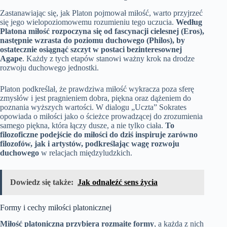
Zastanawiając się, jak Platon pojmował miłość, warto przyjrzeć
się jego wielopoziomowemu rozumieniu tego uczucia.
Według
Platona miłość rozpoczyna się od fascynacji cielesnej (Eros),
następnie wzrasta do poziomu duchowego (Philos), by
ostatecznie osiągnąć szczyt w postaci bezinteresownej
Agape
. Każdy z tych etapów stanowi ważny krok na drodze
rozwoju duchowego jednostki.
Platon podkreślał, że prawdziwa miłość wykracza poza sferę
zmysłów i jest pragnieniem dobra, piękna oraz dążeniem do
poznania wyższych wartości. W dialogu „Uczta” Sokrates
opowiada o miłości jako o ścieżce prowadzącej do zrozumienia
samego piękna, która łączy dusze, a nie tylko ciała.
To
filozoficzne podejście do miłości do dziś inspiruje zarówno
filozofów, jak i artystów, podkreślając wagę rozwoju
duchowego
w relacjach międzyludzkich.
Dowiedz się także:
Jak odnaleźć sens życia
Formy i cechy miłości platonicznej
Miłość platoniczna przybiera rozmaite formy
, a każda z nich