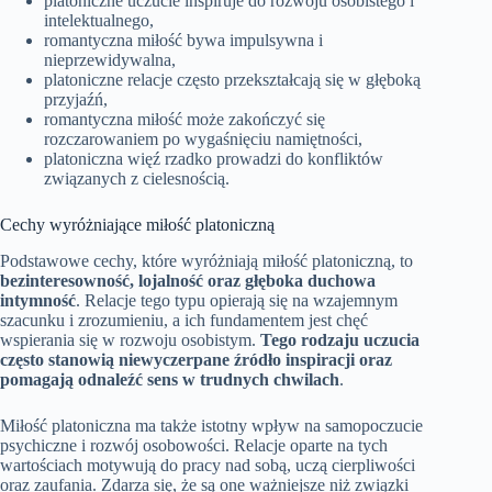
platoniczne uczucie inspiruje do rozwoju osobistego i
intelektualnego,
romantyczna miłość bywa impulsywna i
nieprzewidywalna,
platoniczne relacje często przekształcają się w głęboką
przyjaźń,
romantyczna miłość może zakończyć się
rozczarowaniem po wygaśnięciu namiętności,
platoniczna więź rzadko prowadzi do konfliktów
związanych z cielesnością.
Cechy wyróżniające miłość platoniczną
Podstawowe cechy, które wyróżniają miłość platoniczną, to
bezinteresowność, lojalność oraz głęboka duchowa
intymność
. Relacje tego typu opierają się na wzajemnym
szacunku i zrozumieniu, a ich fundamentem jest chęć
wspierania się w rozwoju osobistym.
Tego rodzaju uczucia
często stanowią niewyczerpane źródło inspiracji oraz
pomagają odnaleźć sens w trudnych chwilach
.
Miłość platoniczna ma także istotny wpływ na samopoczucie
psychiczne i rozwój osobowości. Relacje oparte na tych
wartościach motywują do pracy nad sobą, uczą cierpliwości
oraz zaufania. Zdarza się, że są one ważniejsze niż związki