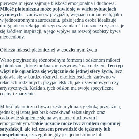
pierwsze miejsce zajmuje bliskość emocjonalna i duchowa.
Miłość platoniczna może pojawić się w wielu sytuacjach
życiowych
– zarówno w przyjaźni, więziach rodzinnych, jak i
w jednostronnym zauroczeniu, gdzie jedna osoba idealizuje
drugą, nie oczekując niczego w zamian. To uczucie często staje
się źródłem inspiracji, a jego wpływ na rozwój osobisty bywa
nieoceniony.
Oblicza miłości platonicznej w codziennym życiu
Warto przyjrzeć się różnorodnym formom i odsłonom miłości
platonicznej, które można zaobserwować na co dzień.
Ten typ
więzi nie ogranicza się wyłącznie do jednej sfery życia
, lecz
pojawia się w bardzo różnych okolicznościach, zarówno w
relacjach rodzinnych, przyjacielskich, jak i zawodowych czy
artystycznych. Każda z tych odsłon ma swoje specyficzne
cechy i znaczenie.
Miłość platoniczna bywa często mylona z głęboką przyjaźnią,
jednak jej istotą jest brak oczekiwań seksualnych oraz
całkowite skupienie się na wymiarze duchowym i
emocjonalnym.
Takie uczucie może być źródłem ogromnej
satysfakcji, ale też czasem prowadzić do tęsknoty lub
niespełnienia
, szczególnie gdy jest jednostronne lub