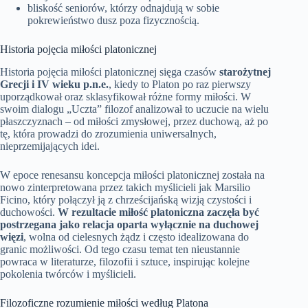
bliskość seniorów, którzy odnajdują w sobie
pokrewieństwo dusz poza fizycznością.
Historia pojęcia miłości platonicznej
Historia pojęcia miłości platonicznej sięga czasów
starożytnej
Grecji i IV wieku p.n.e.
, kiedy to Platon po raz pierwszy
uporządkował oraz sklasyfikował różne formy miłości. W
swoim dialogu „Uczta” filozof analizował to uczucie na wielu
płaszczyznach – od miłości zmysłowej, przez duchową, aż po
tę, która prowadzi do zrozumienia uniwersalnych,
nieprzemijających idei.
W epoce renesansu koncepcja miłości platonicznej została na
nowo zinterpretowana przez takich myślicieli jak Marsilio
Ficino, który połączył ją z chrześcijańską wizją czystości i
duchowości.
W rezultacie miłość platoniczna zaczęła być
postrzegana jako relacja oparta wyłącznie na duchowej
więzi
, wolna od cielesnych żądz i często idealizowana do
granic możliwości. Od tego czasu temat ten nieustannie
powraca w literaturze, filozofii i sztuce, inspirując kolejne
pokolenia twórców i myślicieli.
Filozoficzne rozumienie miłości według Platona