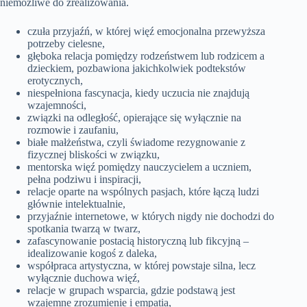
niemożliwe do zrealizowania.
czuła przyjaźń, w której więź emocjonalna przewyższa
potrzeby cielesne,
głęboka relacja pomiędzy rodzeństwem lub rodzicem a
dzieckiem, pozbawiona jakichkolwiek podtekstów
erotycznych,
niespełniona fascynacja, kiedy uczucia nie znajdują
wzajemności,
związki na odległość, opierające się wyłącznie na
rozmowie i zaufaniu,
białe małżeństwa, czyli świadome rezygnowanie z
fizycznej bliskości w związku,
mentorska więź pomiędzy nauczycielem a uczniem,
pełna podziwu i inspiracji,
relacje oparte na wspólnych pasjach, które łączą ludzi
głównie intelektualnie,
przyjaźnie internetowe, w których nigdy nie dochodzi do
spotkania twarzą w twarz,
zafascynowanie postacią historyczną lub fikcyjną –
idealizowanie kogoś z daleka,
współpraca artystyczna, w której powstaje silna, lecz
wyłącznie duchowa więź,
relacje w grupach wsparcia, gdzie podstawą jest
wzajemne zrozumienie i empatia,