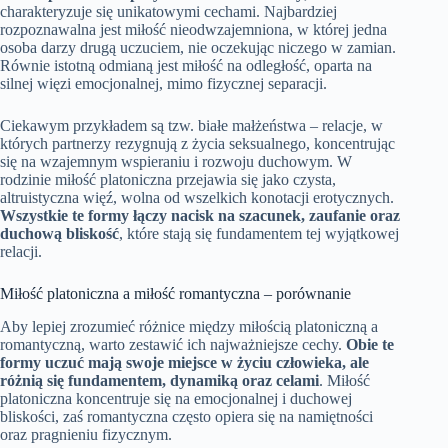
charakteryzuje się unikatowymi cechami. Najbardziej
rozpoznawalna jest miłość nieodwzajemniona, w której jedna
osoba darzy drugą uczuciem, nie oczekując niczego w zamian.
Równie istotną odmianą jest miłość na odległość, oparta na
silnej więzi emocjonalnej, mimo fizycznej separacji.
Ciekawym przykładem są tzw. białe małżeństwa – relacje, w
których partnerzy rezygnują z życia seksualnego, koncentrując
się na wzajemnym wspieraniu i rozwoju duchowym. W
rodzinie miłość platoniczna przejawia się jako czysta,
altruistyczna więź, wolna od wszelkich konotacji erotycznych.
Wszystkie te formy łączy nacisk na szacunek, zaufanie oraz
duchową bliskość
, które stają się fundamentem tej wyjątkowej
relacji.
Miłość platoniczna a miłość romantyczna – porównanie
Aby lepiej zrozumieć różnice między miłością platoniczną a
romantyczną, warto zestawić ich najważniejsze cechy.
Obie te
formy uczuć mają swoje miejsce w życiu człowieka, ale
różnią się fundamentem, dynamiką oraz celami
. Miłość
platoniczna koncentruje się na emocjonalnej i duchowej
bliskości, zaś romantyczna często opiera się na namiętności
oraz pragnieniu fizycznym.