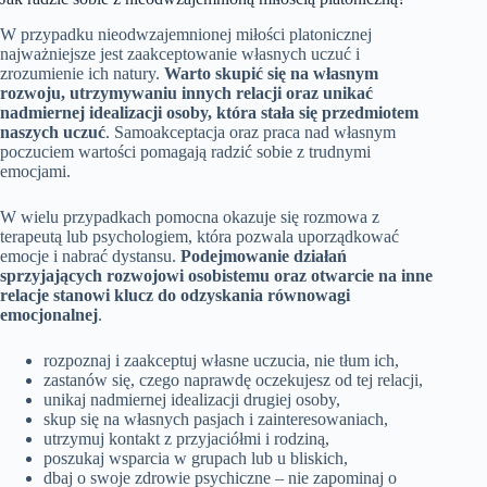
W przypadku nieodwzajemnionej miłości platonicznej
najważniejsze jest zaakceptowanie własnych uczuć i
zrozumienie ich natury.
Warto skupić się na własnym
rozwoju, utrzymywaniu innych relacji oraz unikać
nadmiernej idealizacji osoby, która stała się przedmiotem
naszych uczuć
. Samoakceptacja oraz praca nad własnym
poczuciem wartości pomagają radzić sobie z trudnymi
emocjami.
W wielu przypadkach pomocna okazuje się rozmowa z
terapeutą lub psychologiem, która pozwala uporządkować
emocje i nabrać dystansu.
Podejmowanie działań
sprzyjających rozwojowi osobistemu oraz otwarcie na inne
relacje stanowi klucz do odzyskania równowagi
emocjonalnej
.
rozpoznaj i zaakceptuj własne uczucia, nie tłum ich,
zastanów się, czego naprawdę oczekujesz od tej relacji,
unikaj nadmiernej idealizacji drugiej osoby,
skup się na własnych pasjach i zainteresowaniach,
utrzymuj kontakt z przyjaciółmi i rodziną,
poszukaj wsparcia w grupach lub u bliskich,
dbaj o swoje zdrowie psychiczne – nie zapominaj o