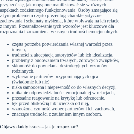
przyjrzeć się, jak mogą one manifestować się w różnych
aspektach codziennego funkcjonowania. Osoby zmagające się
z tym problemem często prezentują charakterystyczne
zachowania i schematy myślenia, które wpływają na ich relacje
z innymi. Przeanalizowanie tych wzorców jest kluczowe dla
rozpoznania i zrozumienia własnych trudności emocjonalnych.
częsta potrzeba potwierdzania własnej wartości przez
innych,
trudności z akceptacją autorytetów lub ich idealizacja,
problemy z budowaniem trwałych, zdrowych związków,
skłonność do powielania destrukcyjnych wzorców
rodzinnych,
wybieranie partnerów przypominających ojca
(świadomie lub nie),
niska samoocena i niepewność co do własnych decyzji,
unikanie odpowiedzialności emocjonalnej w relacjach,
przesadne reagowanie na krytykę lub odrzucenie,
lęk przed bliskością lub ucieczka od niej,
wzmożona czujność wobec partnerów i ich zachowań,
znaczące trudności z zaufaniem innym osobom.
Objawy daddy issues – jak je rozpoznać?