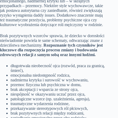
emocjonalnego, nadmiernej krytyki lub – w skrajnych
przypadkach – przemocy. Niektóre style wychowawcze, takie
jak postawa autorytarna czy zaniedbanie, również zwiększają
ryzyko wystąpienia daddy issues. Dodatkowo znaczenie mają
też traumatyczne przeżycia, problemy psychiczne ojca czy
kulturowe wyobrażenia dotyczące roli mężczyzny w rodzinie.
Brak pozytywnych wzorców sprawia, że dziecko w dorosłości
nieświadomie powiela te same schematy, odtwarzając znane z
dzieciństwa mechanizmy.
Rozpoznanie tych czynników jest
kluczowe dla rozpoczęcia procesu zmiany i budowania
zdrowszych relacji z samym sobą oraz innymi ludźmi.
długotrwała nieobecność ojca (rozwód, praca za granicą,
śmierć),
emocjonalna niedostępność rodzica,
nadmierna krytyka i surowość w wychowaniu,
przemoc fizyczna lub psychiczna w domu,
brak akceptacji i wsparcia ze strony ojca,
niespójność w okazywaniu uczuć przez ojca,
patologiczne wzorce (np. uzależnienia, agresja),
traumatyczne wydarzenia rodzinne,
przekazywanie stereotypowych ról płciowych,
brak pozytywnych relacji między rodzicami,
zaniedbanie emocjonalne przez obu rodziców,