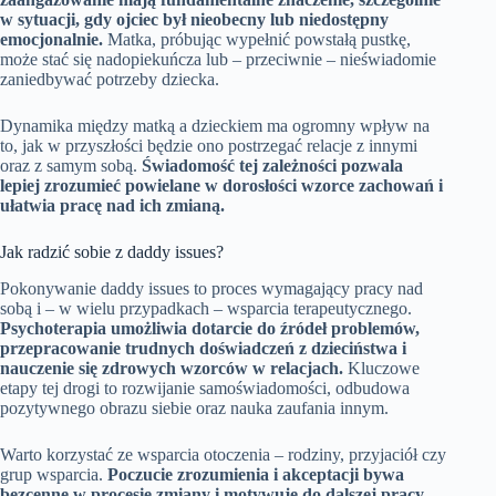
w sytuacji, gdy ojciec był nieobecny lub niedostępny
emocjonalnie.
Matka, próbując wypełnić powstałą pustkę,
może stać się nadopiekuńcza lub – przeciwnie – nieświadomie
zaniedbywać potrzeby dziecka.
Dynamika między matką a dzieckiem ma ogromny wpływ na
to, jak w przyszłości będzie ono postrzegać relacje z innymi
oraz z samym sobą.
Świadomość tej zależności pozwala
lepiej zrozumieć powielane w dorosłości wzorce zachowań i
ułatwia pracę nad ich zmianą.
Jak radzić sobie z daddy issues?
Pokonywanie daddy issues to proces wymagający pracy nad
sobą i – w wielu przypadkach – wsparcia terapeutycznego.
Psychoterapia umożliwia dotarcie do źródeł problemów,
przepracowanie trudnych doświadczeń z dzieciństwa i
nauczenie się zdrowych wzorców w relacjach.
Kluczowe
etapy tej drogi to rozwijanie samoświadomości, odbudowa
pozytywnego obrazu siebie oraz nauka zaufania innym.
Warto korzystać ze wsparcia otoczenia – rodziny, przyjaciół czy
grup wsparcia.
Poczucie zrozumienia i akceptacji bywa
bezcenne w procesie zmiany i motywuje do dalszej pracy