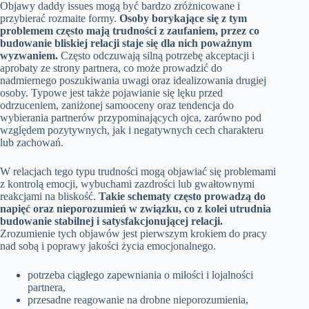
Objawy daddy issues mogą być bardzo zróżnicowane i
przybierać rozmaite formy.
Osoby borykające się z tym
problemem często mają trudności z zaufaniem, przez co
budowanie bliskiej relacji staje się dla nich poważnym
wyzwaniem.
Często odczuwają silną potrzebę akceptacji i
aprobaty ze strony partnera, co może prowadzić do
nadmiernego poszukiwania uwagi oraz idealizowania drugiej
osoby. Typowe jest także pojawianie się lęku przed
odrzuceniem, zaniżonej samooceny oraz tendencja do
wybierania partnerów przypominających ojca, zarówno pod
względem pozytywnych, jak i negatywnych cech charakteru
lub zachowań.
W relacjach tego typu trudności mogą objawiać się problemami
z kontrolą emocji, wybuchami zazdrości lub gwałtownymi
reakcjami na bliskość.
Takie schematy często prowadzą do
napięć oraz nieporozumień w związku, co z kolei utrudnia
budowanie stabilnej i satysfakcjonującej relacji.
Zrozumienie tych objawów jest pierwszym krokiem do pracy
nad sobą i poprawy jakości życia emocjonalnego.
potrzeba ciągłego zapewniania o miłości i lojalności
partnera,
przesadne reagowanie na drobne nieporozumienia,