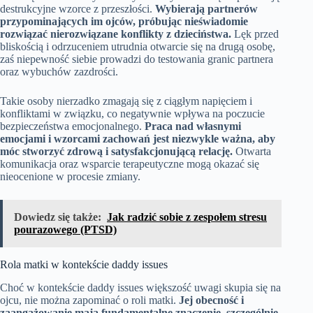
destrukcyjne wzorce z przeszłości.
Wybierają partnerów
przypominających im ojców, próbując nieświadomie
rozwiązać nierozwiązane konflikty z dzieciństwa.
Lęk przed
bliskością i odrzuceniem utrudnia otwarcie się na drugą osobę,
zaś niepewność siebie prowadzi do testowania granic partnera
oraz wybuchów zazdrości.
Takie osoby nierzadko zmagają się z ciągłym napięciem i
konfliktami w związku, co negatywnie wpływa na poczucie
bezpieczeństwa emocjonalnego.
Praca nad własnymi
emocjami i wzorcami zachowań jest niezwykle ważna, aby
móc stworzyć zdrową i satysfakcjonującą relację.
Otwarta
komunikacja oraz wsparcie terapeutyczne mogą okazać się
nieocenione w procesie zmiany.
Dowiedz się także:
Jak radzić sobie z zespołem stresu
pourazowego (PTSD)
Rola matki w kontekście daddy issues
Choć w kontekście daddy issues większość uwagi skupia się na
ojcu, nie można zapominać o roli matki.
Jej obecność i
zaangażowanie mają fundamentalne znaczenie, szczególnie