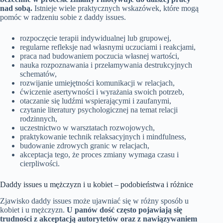
nad sobą.
Istnieje wiele praktycznych wskazówek, które mogą
pomóc w radzeniu sobie z daddy issues.
rozpoczęcie terapii indywidualnej lub grupowej,
regularne refleksje nad własnymi uczuciami i reakcjami,
praca nad budowaniem poczucia własnej wartości,
nauka rozpoznawania i przełamywania destrukcyjnych
schematów,
rozwijanie umiejętności komunikacji w relacjach,
ćwiczenie asertywności i wyrażania swoich potrzeb,
otaczanie się ludźmi wspierającymi i zaufanymi,
czytanie literatury psychologicznej na temat relacji
rodzinnych,
uczestnictwo w warsztatach rozwojowych,
praktykowanie technik relaksacyjnych i mindfulness,
budowanie zdrowych granic w relacjach,
akceptacja tego, że proces zmiany wymaga czasu i
cierpliwości.
Daddy issues u mężczyzn i u kobiet – podobieństwa i różnice
Zjawisko daddy issues może ujawniać się w różny sposób u
kobiet i u mężczyzn.
U panów dość często pojawiają się
trudności z akceptacją autorytetów oraz z nawiązywaniem