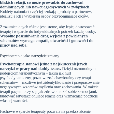
bliskich relacji, co może prowadzić do zachowań
dominujących lub nawet agresywnych w związkach.
Kobiety natomiast częściej szukają aprobaty u partnerów,
idealizują ich i wybierają osoby przypominające ojców.
Zrozumienie tych różnic jest istotne, aby lepiej dostosować
terapię i wsparcie do indywidualnych potrzeb każdej osoby.
Wspólne poszukiwanie dróg wyjścia z powielanych
schematów wymaga empatii, otwartości i gotowości do
pracy nad sobą.
Psychoterapia jako narzędzie zmiany
Psychoterapia stanowi jedno z najskuteczniejszych
narzędzi w pracy nad daddy issues.
Dzięki różnorodnym
podejściom terapeutycznym – takim jak nurt
psychodynamiczny, poznawczo-behawioralny czy terapia
schematów – możliwe jest zidentyfikowanie i przepracowanie
negatywnych wzorców myślenia oraz zachowania. W trakcie
terapii pacjent uczy się, jak zdrowo radzić sobie z emocjami,
budować satysfakcjonujące relacje oraz wzmacniać poczucie
własnej wartości.
Fachowe wsparcie terapeuty pozwala na przekształcenie