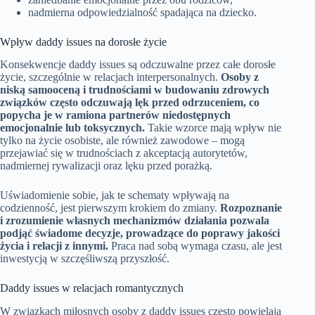
nadmierna odpowiedzialność spadająca na dziecko.
Wpływ daddy issues na dorosłe życie
Konsekwencje daddy issues są odczuwalne przez całe dorosłe
życie, szczególnie w relacjach interpersonalnych.
Osoby z
niską samooceną i trudnościami w budowaniu zdrowych
związków często odczuwają lęk przed odrzuceniem, co
popycha je w ramiona partnerów niedostępnych
emocjonalnie lub toksycznych.
Takie wzorce mają wpływ nie
tylko na życie osobiste, ale również zawodowe – mogą
przejawiać się w trudnościach z akceptacją autorytetów,
nadmiernej rywalizacji oraz lęku przed porażką.
Uświadomienie sobie, jak te schematy wpływają na
codzienność, jest pierwszym krokiem do zmiany.
Rozpoznanie
i zrozumienie własnych mechanizmów działania pozwala
podjąć świadome decyzje, prowadzące do poprawy jakości
życia i relacji z innymi.
Praca nad sobą wymaga czasu, ale jest
inwestycją w szczęśliwszą przyszłość.
Daddy issues w relacjach romantycznych
W związkach miłosnych osoby z daddy issues często powielają