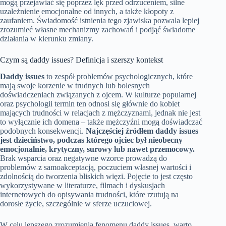
mogą przejawiać się poprzez lęk przed odrzuceniem, silne
uzależnienie emocjonalne od innych, a także kłopoty z
zaufaniem. Świadomość istnienia tego zjawiska pozwala lepiej
zrozumieć własne mechanizmy zachowań i podjąć świadome
działania w kierunku zmiany.
Czym są daddy issues? Definicja i szerszy kontekst
Daddy issues
to zespół problemów psychologicznych, które
mają swoje korzenie w trudnych lub bolesnych
doświadczeniach związanych z ojcem. W kulturze popularnej
oraz psychologii termin ten odnosi się głównie do kobiet
mających trudności w relacjach z mężczyznami, jednak nie jest
to wyłącznie ich domena – także mężczyźni mogą doświadczać
podobnych konsekwencji.
Najczęściej źródłem daddy issues
jest dzieciństwo, podczas którego ojciec był nieobecny
emocjonalnie, krytyczny, surowy lub nawet przemocowy.
Brak wsparcia oraz negatywne wzorce prowadzą do
problemów z samoakceptacją, poczuciem własnej wartości i
zdolnością do tworzenia bliskich więzi. Pojęcie to jest często
wykorzystywane w literaturze, filmach i dyskusjach
internetowych do opisywania trudności, które rzutują na
dorosłe życie, szczególnie w sferze uczuciowej.
W celu lepszego zrozumienia fenomenu daddy issues, warto