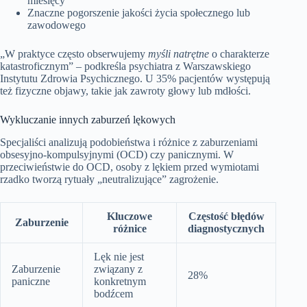
miesięcy
Znaczne pogorszenie jakości życia społecznego lub
zawodowego
„W praktyce często obserwujemy
myśli natrętne
o charakterze
katastroficznym” – podkreśla psychiatra z Warszawskiego
Instytutu Zdrowia Psychicznego. U 35% pacjentów występują
też fizyczne objawy, takie jak zawroty głowy lub mdłości.
Wykluczanie innych zaburzeń lękowych
Specjaliści analizują podobieństwa i różnice z zaburzeniami
obsesyjno-kompulsyjnymi (OCD) czy panicznymi. W
przeciwieństwie do OCD, osoby z lękiem przed wymiotami
rzadko tworzą rytuały „neutralizujące” zagrożenie.
Kluczowe
Częstość błędów
Zaburzenie
różnice
diagnostycznych
Lęk nie jest
Zaburzenie
związany z
28%
paniczne
konkretnym
bodźcem