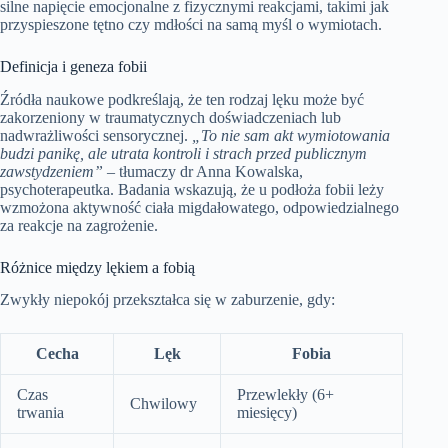
silne napięcie emocjonalne z fizycznymi reakcjami, takimi jak
przyspieszone tętno czy mdłości na samą myśl o wymiotach.
Definicja i geneza fobii
Źródła naukowe podkreślają, że ten rodzaj lęku może być
zakorzeniony w traumatycznych doświadczeniach lub
nadwrażliwości sensorycznej.
„To nie sam akt wymiotowania
budzi panikę, ale utrata kontroli i strach przed publicznym
zawstydzeniem”
– tłumaczy dr Anna Kowalska,
psychoterapeutka. Badania wskazują, że u podłoża fobii leży
wzmożona aktywność ciała migdałowatego, odpowiedzialnego
za reakcje na zagrożenie.
Różnice między lękiem a fobią
Zwykły niepokój przekształca się w zaburzenie, gdy:
Cecha
Lęk
Fobia
Czas
Przewlekły (6+
Chwilowy
trwania
miesięcy)