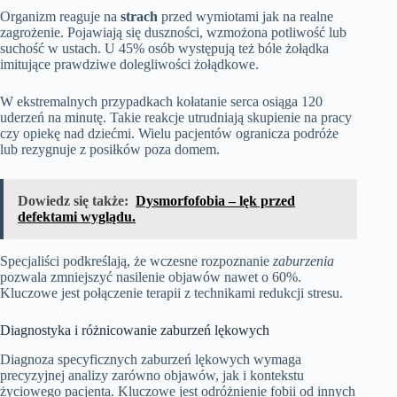
Organizm reaguje na
strach
przed wymiotami jak na realne
zagrożenie. Pojawiają się duszności, wzmożona potliwość lub
suchość w ustach. U 45% osób występują też bóle żołądka
imitujące prawdziwe dolegliwości żołądkowe.
W ekstremalnych przypadkach kołatanie serca osiąga 120
uderzeń na minutę. Takie reakcje utrudniają skupienie na pracy
czy opiekę nad dziećmi. Wielu pacjentów ogranicza podróże
lub rezygnuje z posiłków poza domem.
Dowiedz się także:
Dysmorfofobia – lęk przed
defektami wyglądu.
Specjaliści podkreślają, że wczesne rozpoznanie
zaburzenia
pozwala zmniejszyć nasilenie objawów nawet o 60%.
Kluczowe jest połączenie terapii z technikami redukcji stresu.
Diagnostyka i różnicowanie zaburzeń lękowych
Diagnoza specyficznych zaburzeń lękowych wymaga
precyzyjnej analizy zarówno objawów, jak i kontekstu
życiowego pacjenta. Kluczowe jest odróżnienie fobii od innych