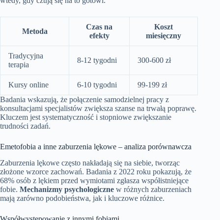
wtedy, gdy czują się na to gotowi.
Czas na
Koszt
Metoda
efekty
miesięczny
Tradycyjna
8-12 tygodni
300-600 zł
terapia
Kursy online
6-10 tygodni
99-199 zł
Badania wskazują, że połączenie samodzielnej pracy z
konsultacjami specjalistów zwiększa szanse na trwałą poprawę.
Kluczem jest systematyczność i stopniowe zwiększanie
trudności zadań.
Emetofobia a inne zaburzenia lękowe – analiza porównawcza
Zaburzenia lękowe często nakładają się na siebie, tworząc
złożone wzorce zachowań. Badania z 2022 roku pokazują, że
68% osób z lękiem przed wymiotami zgłasza współistniejące
fobie.
Mechanizmy psychologiczne
w różnych zaburzeniach
mają zarówno podobieństwa, jak i kluczowe różnice.
Współwystępowanie z innymi fobiami