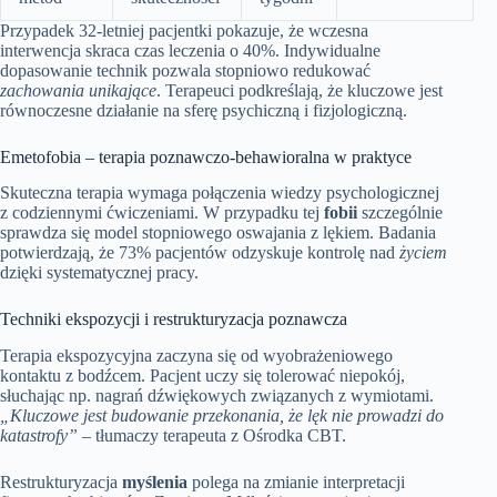
Przypadek 32-letniej pacjentki pokazuje, że wczesna
interwencja skraca czas leczenia o 40%. Indywidualne
dopasowanie technik pozwala stopniowo redukować
zachowania unikające
. Terapeuci podkreślają, że kluczowe jest
równoczesne działanie na sferę psychiczną i fizjologiczną.
Emetofobia – terapia poznawczo-behawioralna w praktyce
Skuteczna terapia wymaga połączenia wiedzy psychologicznej
z codziennymi ćwiczeniami. W przypadku tej
fobii
szczególnie
sprawdza się model stopniowego oswajania z lękiem. Badania
potwierdzają, że 73% pacjentów odzyskuje kontrolę nad
życiem
dzięki systematycznej pracy.
Techniki ekspozycji i restrukturyzacja poznawcza
Terapia ekspozycyjna zaczyna się od wyobrażeniowego
kontaktu z bodźcem. Pacjent uczy się tolerować niepokój,
słuchając np. nagrań dźwiękowych związanych z wymiotami.
„Kluczowe jest budowanie przekonania, że lęk nie prowadzi do
katastrofy”
– tłumaczy terapeuta z Ośrodka CBT.
Restrukturyzacja
myślenia
polega na zmianie interpretacji