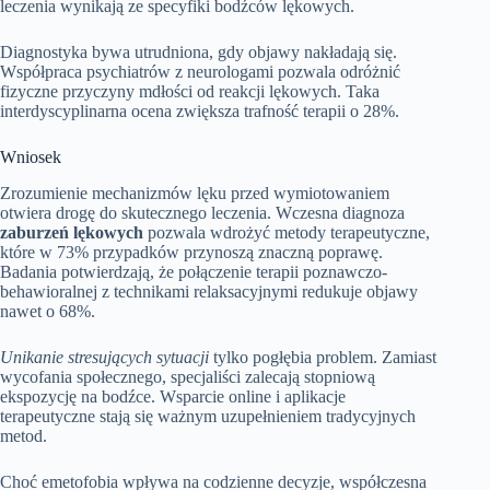
leczenia wynikają ze specyfiki bodźców lękowych.
Diagnostyka bywa utrudniona, gdy objawy nakładają się.
Współpraca psychiatrów z neurologami pozwala odróżnić
fizyczne przyczyny mdłości od reakcji lękowych. Taka
interdyscyplinarna ocena zwiększa trafność terapii o 28%.
Wniosek
Zrozumienie mechanizmów lęku przed wymiotowaniem
otwiera drogę do skutecznego leczenia. Wczesna diagnoza
zaburzeń lękowych
pozwala wdrożyć metody terapeutyczne,
które w 73% przypadków przynoszą znaczną poprawę.
Badania potwierdzają, że połączenie terapii poznawczo-
behawioralnej z technikami relaksacyjnymi redukuje objawy
nawet o 68%.
Unikanie stresujących sytuacji
tylko pogłębia problem. Zamiast
wycofania społecznego, specjaliści zalecają stopniową
ekspozycję na bodźce. Wsparcie online i aplikacje
terapeutyczne stają się ważnym uzupełnieniem tradycyjnych
metod.
Choć emetofobia wpływa na codzienne decyzje, współczesna