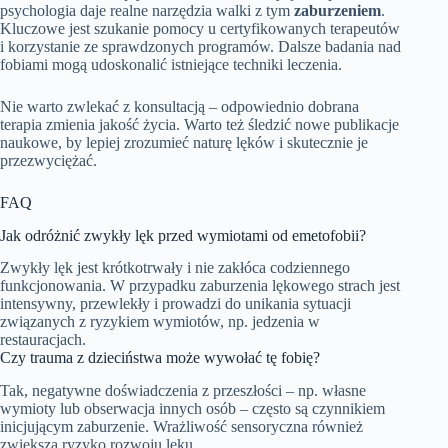
psychologia daje realne narzędzia walki z tym
zaburzeniem
.
Kluczowe jest szukanie pomocy u certyfikowanych terapeutów
i korzystanie ze sprawdzonych programów. Dalsze badania nad
fobiami mogą udoskonalić istniejące techniki leczenia.
Nie warto zwlekać z konsultacją – odpowiednio dobrana
terapia zmienia jakość życia. Warto też śledzić nowe publikacje
naukowe, by lepiej zrozumieć naturę lęków i skutecznie je
przezwyciężać.
FAQ
Jak odróżnić zwykły lęk przed wymiotami od emetofobii?
Zwykły lęk jest krótkotrwały i nie zakłóca codziennego
funkcjonowania. W przypadku zaburzenia lękowego strach jest
intensywny, przewlekły i prowadzi do unikania sytuacji
związanych z ryzykiem wymiotów, np. jedzenia w
restauracjach.
Czy trauma z dzieciństwa może wywołać tę fobię?
Tak, negatywne doświadczenia z przeszłości – np. własne
wymioty lub obserwacja innych osób – często są czynnikiem
inicjującym zaburzenie. Wrażliwość sensoryczna również
zwiększa ryzyko rozwoju lęku.