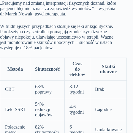
„Pracujemy nad zmianą interpretacji fizycznych doznań, które
pacjenci błędnie uznają za zapowiedź wymiotów” – wyjaśnia
dr Marek Nowak, psychoterapeuta.
W trudniejszych przypadkach stosuje się leki anksjolityczne.
Paroksetyna czy sertralina pomagają zmniejszyć fizyczne
objawy niepokoju, ułatwiając uczestnictwo w terapii. Ważne
jest monitorowanie skutków ubocznych – suchość w ustach
występuje u 18% pacjentów.
Czas
Skutki
Metoda
Skuteczność
do
uboczne
efektów
68%
8-12
CBT
Brak
poprawy
tygodni
54%
4-6
Leki SSRI
redukcji
Łagodne
tygodni
objawów
Połączenie
82%
6
Umiarkowane
metod
skuteczności
tygodni