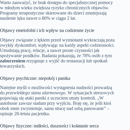
Warto zauważyć, że brak dostępu do specjalistycznej pomocy
w młodym wieku zwiększa ryzyko chronicznych objawów.
Programy terapeutyczne skierowane do dzieci zmniejszają
nasilenie lęku nawet o 80% w ciągu 2 lat.
Objawy emetofobii i ich wpływ na codzienne życie
Objawy związane z lękiem przed wymiotami wykraczają poza
zwykły dyskomfort, wpływając na każdy aspekt codzienności.
Utrudniają pracę, relacje, a nawet proste czynności jak
spożywanie posiłków. Badania pokazują, że 78% osób z tym
zaburzeniem
rezygnuje z wyjść do restauracji lub spotkań
towarzyskich.
Objawy psychiczne: niepokój i panika
Natrętne myśli o możliwości wystąpienia nudności prowadzą
do
przewlekłego stanu alarmowego
. W sytuacjach stresowych
pojawiają się ataki paniki z uczuciem utraty kontroli. „W
autobusie zawsze siadam przy wyjściu. Boję się, że jeśli ktoś
obok mnie zwymiotuje, sama stracę nad sobą panowanie” –
opisuje 28-letnia pacjentka.
Objawy fizyczne: mdłości, duszności i kołatanie serca