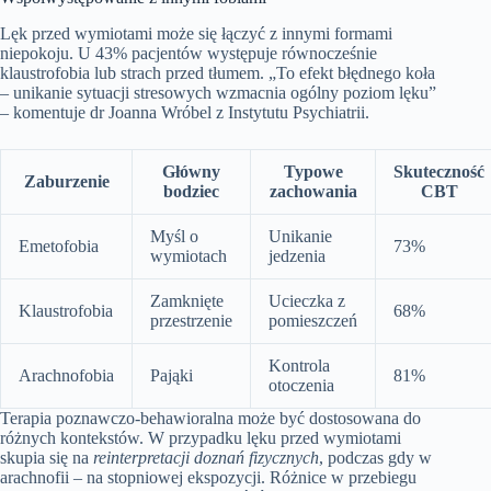
Lęk przed wymiotami może się łączyć z innymi formami
niepokoju. U 43% pacjentów występuje równocześnie
klaustrofobia lub strach przed tłumem. „To efekt błędnego koła
– unikanie sytuacji stresowych wzmacnia ogólny poziom lęku”
– komentuje dr Joanna Wróbel z Instytutu Psychiatrii.
Główny
Typowe
Skuteczność
Zaburzenie
bodziec
zachowania
CBT
Myśl o
Unikanie
Emetofobia
73%
wymiotach
jedzenia
Zamknięte
Ucieczka z
Klaustrofobia
68%
przestrzenie
pomieszczeń
Kontrola
Arachnofobia
Pająki
81%
otoczenia
Terapia poznawczo-behawioralna może być dostosowana do
różnych kontekstów. W przypadku lęku przed wymiotami
skupia się na
reinterpretacji doznań fizycznych
, podczas gdy w
arachnofii – na stopniowej ekspozycji. Różnice w przebiegu