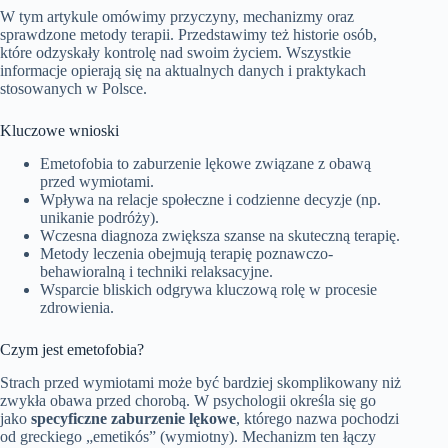
W tym artykule omówimy przyczyny, mechanizmy oraz
sprawdzone metody terapii. Przedstawimy też historie osób,
które odzyskały kontrolę nad swoim życiem. Wszystkie
informacje opierają się na aktualnych danych i praktykach
stosowanych w Polsce.
Kluczowe wnioski
Emetofobia to zaburzenie lękowe związane z obawą
przed wymiotami.
Wpływa na relacje społeczne i codzienne decyzje (np.
unikanie podróży).
Wczesna diagnoza zwiększa szanse na skuteczną terapię.
Metody leczenia obejmują terapię poznawczo-
behawioralną i techniki relaksacyjne.
Wsparcie bliskich odgrywa kluczową rolę w procesie
zdrowienia.
Czym jest emetofobia?
Strach przed wymiotami może być bardziej skomplikowany niż
zwykła obawa przed chorobą. W psychologii określa się go
jako
specyficzne zaburzenie lękowe
, którego nazwa pochodzi
od greckiego „emetikós” (wymiotny). Mechanizm ten łączy