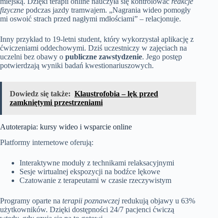
miejską. Dzięki terapii online nauczyła się kontrolować
reakcje
fizyczne
podczas jazdy tramwajem. „Nagrania wideo pomogły
mi oswoić strach przed nagłymi mdłościami” – relacjonuje.
Inny przykład to 19-letni student, który wykorzystał aplikację z
ćwiczeniami oddechowymi. Dziś uczestniczy w zajęciach na
uczelni bez obawy o
publiczne zawstydzenie
. Jego postęp
potwierdzają wyniki badań kwestionariuszowych.
Dowiedz się także:
Klaustrofobia – lęk przed
zamkniętymi przestrzeniami
Autoterapia: kursy wideo i wsparcie online
Platformy internetowe oferują:
Interaktywne moduły z technikami relaksacyjnymi
Sesje wirtualnej ekspozycji na bodźce lękowe
Czatowanie z terapeutami w czasie rzeczywistym
Programy oparte na
terapii poznawczej
redukują objawy u 63%
użytkowników. Dzięki dostępności 24/7 pacjenci ćwiczą