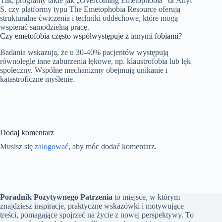
Tak, programy takie jak „Overcoming Emetophobia” dr Anyi
S. czy platformy typu The Emetophobia Resource oferują
strukturalne ćwiczenia i techniki oddechowe, które mogą
wspierać samodzielną pracę.
Czy emetofobia często współwystępuje z innymi fobiami?
Badania wskazują, że u 30-40% pacjentów występują
równolegle inne zaburzenia lękowe, np. klaustrofobia lub lęk
społeczny. Wspólne mechanizmy obejmują unikanie i
katastroficzne myślenie.
Dodaj komentarz
Musisz się
zalogować
, aby móc dodać komentarz.
Poradnik Pozytywnego Patrzenia
to miejsce, w którym
znajdziesz inspiracje, praktyczne wskazówki i motywujące
treści, pomagające spojrzeć na życie z nowej perspektywy. To