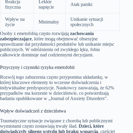
Reakcja
Lekkie
Atak paniki
fizyczna
napięcie
Wpływ na
Unikanie sytuacji
Minimalny
życie
społecznych
Osoby z emetofobią często rozwijają
zachowania
zabezpieczające
, które mogą obejmować obsesyjne
sprawdzanie dat przydatności produktów lub unikanie miejsc
publicznych. W odróżnieniu od zwykłego lęku, fobia
całkowicie dominuje nad codziennymi decyzjami.
Przyczyny i czynniki ryzyka emetofobii
Rozwój tego zaburzenia często przypomina układankę, w
której kluczowe elementy to wczesne doświadczenia i
indywidualne predyspozycje. Naukowcy zauważają, że 62%
przypadków ma korzenie w dzieciństwie, co potwierdzają
badania opublikowane w „Journal of Anxiety Disorders”.
Wpływ doświadczeń z dzieciństwa
Traumatyczne sytuacje związane z chorobą lub publicznymi
wymiotami często zostawiają trwały ślad.
Dzieci, które
doświadczyły silnego wstydu lub braku wsparcia
, częściej