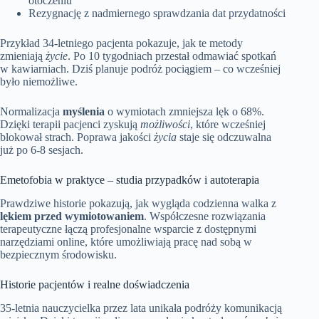
otoczeniu
Rezygnację z nadmiernego sprawdzania dat przydatności
Przykład 34-letniego pacjenta pokazuje, jak te metody
zmieniają
życie
. Po 10 tygodniach przestał odmawiać spotkań
w kawiarniach. Dziś planuje podróż pociągiem – co wcześniej
było niemożliwe.
Normalizacja
myślenia
o wymiotach zmniejsza lęk o 68%.
Dzięki terapii pacjenci zyskują
możliwości
, które wcześniej
blokował strach. Poprawa jakości
życia
staje się odczuwalna
już po 6-8 sesjach.
Emetofobia w praktyce – studia przypadków i autoterapia
Prawdziwe historie pokazują, jak wygląda codzienna walka z
lękiem przed wymiotowaniem
. Współczesne rozwiązania
terapeutyczne łączą profesjonalne wsparcie z dostępnymi
narzędziami online, które umożliwiają pracę nad sobą w
bezpiecznym środowisku.
Historie pacjentów i realne doświadczenia
35-letnia nauczycielka przez lata unikała podróży komunikacją