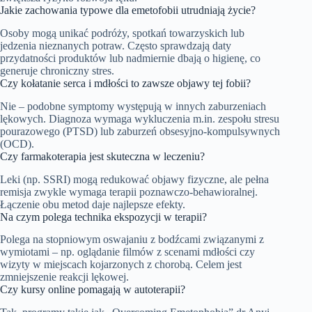
Jakie zachowania typowe dla emetofobii utrudniają życie?
Osoby mogą unikać podróży, spotkań towarzyskich lub
jedzenia nieznanych potraw. Często sprawdzają daty
przydatności produktów lub nadmiernie dbają o higienę, co
generuje chroniczny stres.
Czy kołatanie serca i mdłości to zawsze objawy tej fobii?
Nie – podobne symptomy występują w innych zaburzeniach
lękowych. Diagnoza wymaga wykluczenia m.in. zespołu stresu
pourazowego (PTSD) lub zaburzeń obsesyjno-kompulsywnych
(OCD).
Czy farmakoterapia jest skuteczna w leczeniu?
Leki (np. SSRI) mogą redukować objawy fizyczne, ale pełna
remisja zwykle wymaga terapii poznawczo-behawioralnej.
Łączenie obu metod daje najlepsze efekty.
Na czym polega technika ekspozycji w terapii?
Polega na stopniowym oswajaniu z bodźcami związanymi z
wymiotami – np. oglądanie filmów z scenami mdłości czy
wizyty w miejscach kojarzonych z chorobą. Celem jest
zmniejszenie reakcji lękowej.
Czy kursy online pomagają w autoterapii?