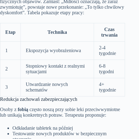
fizycznych objawów. Zamiast: „Mdłości oznaczają, że zaraz
zwymiotuję”, powstaje nowe przekonanie: „To tylko chwilowy
dyskomfort”. Tabela pokazuje etapy pracy:
Czas
Etap
Technika
trwania
2-4
1
Ekspozycja wyobrażeniowa
tygodnie
Stopniowy kontakt z realnymi
6-8
2
sytuacjami
tygodni
Utwardzanie nowych
4+
3
schematów
tygodnie
Redukcja zachowań zabezpieczających
Osoby z
fobią
często noszą przy sobie leki przeciwwymiotne
lub unikają konkretnych potraw. Terapeuta proponuje:
Odkładanie tabletek na później
Testowanie nowych produktów w bezpiecznym