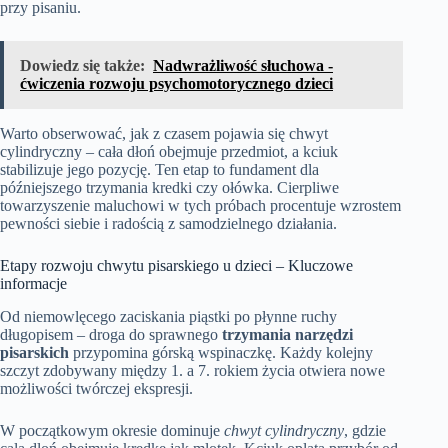
przy pisaniu.
Dowiedz się także:
Nadwrażliwość słuchowa -
ćwiczenia rozwoju psychomotorycznego dzieci
Warto obserwować, jak z czasem pojawia się chwyt
cylindryczny – cała dłoń obejmuje przedmiot, a kciuk
stabilizuje jego pozycję. Ten etap to fundament dla
późniejszego trzymania kredki czy ołówka. Cierpliwe
towarzyszenie maluchowi w tych próbach procentuje wzrostem
pewności siebie i radością z samodzielnego działania.
Etapy rozwoju chwytu pisarskiego u dzieci – Kluczowe
informacje
Od niemowlęcego zaciskania piąstki po płynne ruchy
długopisem – droga do sprawnego
trzymania narzędzi
pisarskich
przypomina górską wspinaczkę. Każdy kolejny
szczyt zdobywany między 1. a 7. rokiem życia otwiera nowe
możliwości twórczej ekspresji.
W początkowym okresie dominuje
chwyt cylindryczny
, gdzie