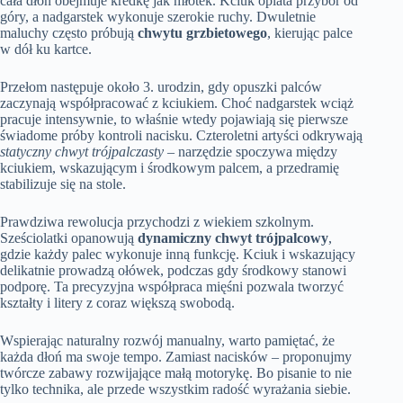
cała dłoń obejmuje kredkę jak młotek. Kciuk oplata przybór od
góry, a nadgarstek wykonuje szerokie ruchy. Dwuletnie
maluchy często próbują
chwytu grzbietowego
, kierując palce
w dół ku kartce.
Przełom następuje około 3. urodzin, gdy opuszki palców
zaczynają współpracować z kciukiem. Choć nadgarstek wciąż
pracuje intensywnie, to właśnie wtedy pojawiają się pierwsze
świadome próby kontroli nacisku. Czteroletni artyści odkrywają
statyczny chwyt trójpalczasty
– narzędzie spoczywa między
kciukiem, wskazującym i środkowym palcem, a przedramię
stabilizuje się na stole.
Prawdziwa rewolucja przychodzi z wiekiem szkolnym.
Sześciolatki opanowują
dynamiczny chwyt trójpalcowy
,
gdzie każdy palec wykonuje inną funkcję. Kciuk i wskazujący
delikatnie prowadzą ołówek, podczas gdy środkowy stanowi
podporę. Ta precyzyjna współpraca mięśni pozwala tworzyć
kształty i litery z coraz większą swobodą.
Wspierając naturalny rozwój manualny, warto pamiętać, że
każda dłoń ma swoje tempo. Zamiast nacisków – proponujmy
twórcze zabawy rozwijające małą motorykę. Bo pisanie to nie
tylko technika, ale przede wszystkim radość wyrażania siebie.