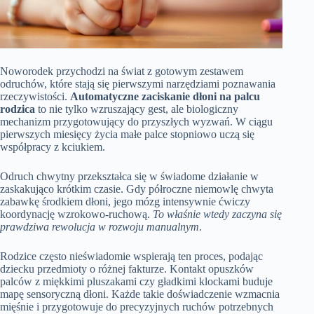
Noworodek przychodzi na świat z gotowym zestawem
odruchów, które stają się pierwszymi narzędziami poznawania
rzeczywistości.
Automatyczne zaciskanie dłoni na palcu
rodzica
to nie tylko wzruszający gest, ale biologiczny
mechanizm przygotowujący do przyszłych wyzwań. W ciągu
pierwszych miesięcy życia małe palce stopniowo uczą się
współpracy z kciukiem.
Odruch chwytny przekształca się w świadome działanie w
zaskakująco krótkim czasie. Gdy półroczne niemowlę chwyta
zabawkę środkiem dłoni, jego mózg intensywnie ćwiczy
koordynację wzrokowo-ruchową.
To właśnie wtedy zaczyna się
prawdziwa rewolucja w rozwoju manualnym
.
Rodzice często nieświadomie wspierają ten proces, podając
dziecku przedmioty o różnej fakturze. Kontakt opuszków
palców z miękkimi pluszakami czy gładkimi klockami buduje
mapę sensoryczną dłoni. Każde takie doświadczenie wzmacnia
mięśnie i przygotowuje do precyzyjnych ruchów potrzebnych