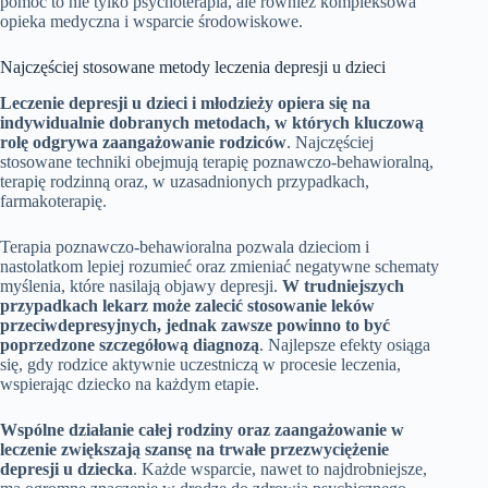
pomoc to nie tylko psychoterapia, ale również kompleksowa
opieka medyczna i wsparcie środowiskowe.
Najczęściej stosowane metody leczenia depresji u dzieci
Leczenie depresji u dzieci i młodzieży opiera się na
indywidualnie dobranych metodach, w których kluczową
rolę odgrywa zaangażowanie rodziców
. Najczęściej
stosowane techniki obejmują terapię poznawczo-behawioralną,
terapię rodzinną oraz, w uzasadnionych przypadkach,
farmakoterapię.
Terapia poznawczo-behawioralna pozwala dzieciom i
nastolatkom lepiej rozumieć oraz zmieniać negatywne schematy
myślenia, które nasilają objawy depresji.
W trudniejszych
przypadkach lekarz może zalecić stosowanie leków
przeciwdepresyjnych, jednak zawsze powinno to być
poprzedzone szczegółową diagnozą
. Najlepsze efekty osiąga
się, gdy rodzice aktywnie uczestniczą w procesie leczenia,
wspierając dziecko na każdym etapie.
Wspólne działanie całej rodziny oraz zaangażowanie w
leczenie zwiększają szansę na trwałe przezwyciężenie
depresji u dziecka
. Każde wsparcie, nawet to najdrobniejsze,