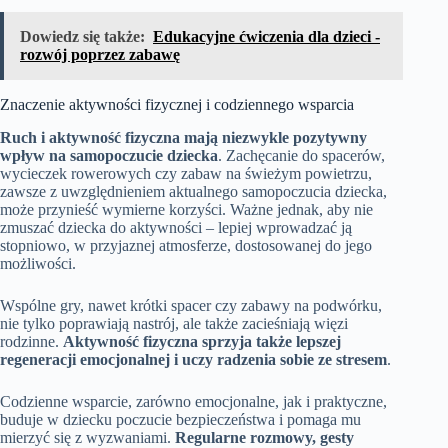
Dowiedz się także:
Edukacyjne ćwiczenia dla dzieci -
rozwój poprzez zabawę
Znaczenie aktywności fizycznej i codziennego wsparcia
Ruch i aktywność fizyczna mają niezwykle pozytywny
wpływ na samopoczucie dziecka
. Zachęcanie do spacerów,
wycieczek rowerowych czy zabaw na świeżym powietrzu,
zawsze z uwzględnieniem aktualnego samopoczucia dziecka,
może przynieść wymierne korzyści. Ważne jednak, aby nie
zmuszać dziecka do aktywności – lepiej wprowadzać ją
stopniowo, w przyjaznej atmosferze, dostosowanej do jego
możliwości.
Wspólne gry, nawet krótki spacer czy zabawy na podwórku,
nie tylko poprawiają nastrój, ale także zacieśniają więzi
rodzinne.
Aktywność fizyczna sprzyja także lepszej
regeneracji emocjonalnej i uczy radzenia sobie ze stresem
.
Codzienne wsparcie, zarówno emocjonalne, jak i praktyczne,
buduje w dziecku poczucie bezpieczeństwa i pomaga mu
mierzyć się z wyzwaniami.
Regularne rozmowy, gesty