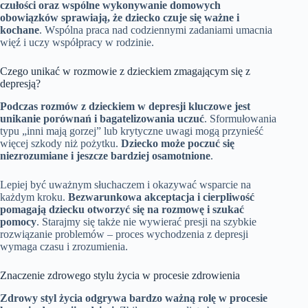
czułości oraz wspólne wykonywanie domowych
obowiązków sprawiają, że dziecko czuje się ważne i
kochane
. Wspólna praca nad codziennymi zadaniami umacnia
więź i uczy współpracy w rodzinie.
Czego unikać w rozmowie z dzieckiem zmagającym się z
depresją?
Podczas rozmów z dzieckiem w depresji kluczowe jest
unikanie porównań i bagatelizowania uczuć
. Sformułowania
typu „inni mają gorzej” lub krytyczne uwagi mogą przynieść
więcej szkody niż pożytku.
Dziecko może poczuć się
niezrozumiane i jeszcze bardziej osamotnione
.
Lepiej być uważnym słuchaczem i okazywać wsparcie na
każdym kroku.
Bezwarunkowa akceptacja i cierpliwość
pomagają dziecku otworzyć się na rozmowę i szukać
pomocy
. Starajmy się także nie wywierać presji na szybkie
rozwiązanie problemów – proces wychodzenia z depresji
wymaga czasu i zrozumienia.
Znaczenie zdrowego stylu życia w procesie zdrowienia
Zdrowy styl życia odgrywa bardzo ważną rolę w procesie