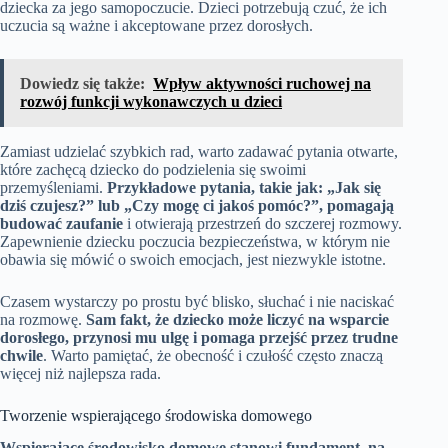
dziecka za jego samopoczucie. Dzieci potrzebują czuć, że ich
uczucia są ważne i akceptowane przez dorosłych.
Dowiedz się także:
Wpływ aktywności ruchowej na
rozwój funkcji wykonawczych u dzieci
Zamiast udzielać szybkich rad, warto zadawać pytania otwarte,
które zachęcą dziecko do podzielenia się swoimi
przemyśleniami.
Przykładowe pytania, takie jak: „Jak się
dziś czujesz?” lub „Czy mogę ci jakoś pomóc?”, pomagają
budować zaufanie
i otwierają przestrzeń do szczerej rozmowy.
Zapewnienie dziecku poczucia bezpieczeństwa, w którym nie
obawia się mówić o swoich emocjach, jest niezwykle istotne.
Czasem wystarczy po prostu być blisko, słuchać i nie naciskać
na rozmowę.
Sam fakt, że dziecko może liczyć na wsparcie
dorosłego, przynosi mu ulgę i pomaga przejść przez trudne
chwile
. Warto pamiętać, że obecność i czułość często znaczą
więcej niż najlepsza rada.
Tworzenie wspierającego środowiska domowego
Wspierające środowisko domowe stanowi fundament, na