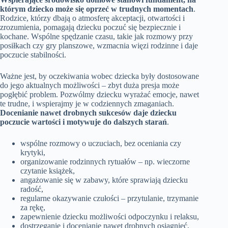
którym dziecko może się oprzeć w trudnych momentach
.
Rodzice, którzy dbają o atmosferę akceptacji, otwartości i
zrozumienia, pomagają dziecku poczuć się bezpiecznie i
kochane. Wspólne spędzanie czasu, takie jak rozmowy przy
posiłkach czy gry planszowe, wzmacnia więzi rodzinne i daje
poczucie stabilności.
Ważne jest, by oczekiwania wobec dziecka były dostosowane
do jego aktualnych możliwości – zbyt duża presja może
pogłębić problem. Pozwólmy dziecku wyrażać emocje, nawet
te trudne, i wspierajmy je w codziennych zmaganiach.
Docenianie nawet drobnych sukcesów daje dziecku
poczucie wartości i motywuje do dalszych starań
.
wspólne rozmowy o uczuciach, bez oceniania czy
krytyki,
organizowanie rodzinnych rytuałów – np. wieczorne
czytanie książek,
angażowanie się w zabawy, które sprawiają dziecku
radość,
regularne okazywanie czułości – przytulanie, trzymanie
za rękę,
zapewnienie dziecku możliwości odpoczynku i relaksu,
dostrzeganie i docenianie nawet drobnych osiągnięć,