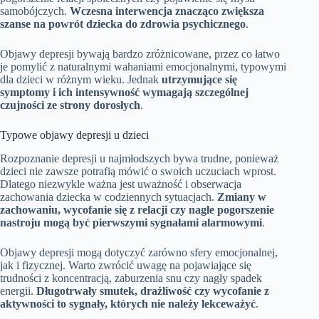
samobójczych.
Wczesna interwencja znacząco zwiększa
szanse na powrót dziecka do zdrowia psychicznego
.
Objawy depresji bywają bardzo zróżnicowane, przez co łatwo
je pomylić z naturalnymi wahaniami emocjonalnymi, typowymi
dla dzieci w różnym wieku. Jednak
utrzymujące się
symptomy i ich intensywność wymagają szczególnej
czujności ze strony dorosłych
.
Typowe objawy depresji u dzieci
Rozpoznanie depresji u najmłodszych bywa trudne, ponieważ
dzieci nie zawsze potrafią mówić o swoich uczuciach wprost.
Dlatego niezwykle ważna jest uważność i obserwacja
zachowania dziecka w codziennych sytuacjach.
Zmiany w
zachowaniu, wycofanie się z relacji czy nagłe pogorszenie
nastroju mogą być pierwszymi sygnałami alarmowymi
.
Objawy depresji mogą dotyczyć zarówno sfery emocjonalnej,
jak i fizycznej. Warto zwrócić uwagę na pojawiające się
trudności z koncentracją, zaburzenia snu czy nagły spadek
energii.
Długotrwały smutek, drażliwość czy wycofanie z
aktywności to sygnały, których nie należy lekceważyć
.