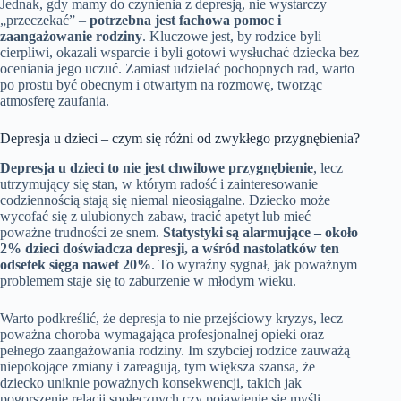
Jednak, gdy mamy do czynienia z depresją, nie wystarczy
„przeczekać” –
potrzebna jest fachowa pomoc i
zaangażowanie rodziny
. Kluczowe jest, by rodzice byli
cierpliwi, okazali wsparcie i byli gotowi wysłuchać dziecka bez
oceniania jego uczuć. Zamiast udzielać pochopnych rad, warto
po prostu być obecnym i otwartym na rozmowę, tworząc
atmosferę zaufania.
Depresja u dzieci – czym się różni od zwykłego przygnębienia?
Depresja u dzieci to nie jest chwilowe przygnębienie
, lecz
utrzymujący się stan, w którym radość i zainteresowanie
codziennością stają się niemal nieosiągalne. Dziecko może
wycofać się z ulubionych zabaw, tracić apetyt lub mieć
poważne trudności ze snem.
Statystyki są alarmujące – około
2% dzieci doświadcza depresji, a wśród nastolatków ten
odsetek sięga nawet 20%
. To wyraźny sygnał, jak poważnym
problemem staje się to zaburzenie w młodym wieku.
Warto podkreślić, że depresja to nie przejściowy kryzys, lecz
poważna choroba wymagająca profesjonalnej opieki oraz
pełnego zaangażowania rodziny. Im szybciej rodzice zauważą
niepokojące zmiany i zareagują, tym większa szansa, że
dziecko uniknie poważnych konsekwencji, takich jak
pogorszenie relacji społecznych czy pojawienie się myśli