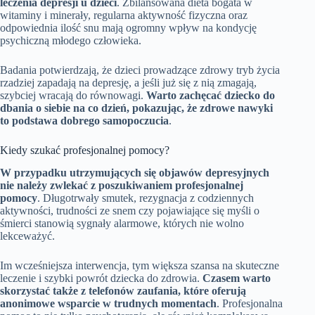
leczenia depresji u dzieci
. Zbilansowana dieta bogata w
witaminy i minerały, regularna aktywność fizyczna oraz
odpowiednia ilość snu mają ogromny wpływ na kondycję
psychiczną młodego człowieka.
Badania potwierdzają, że dzieci prowadzące zdrowy tryb życia
rzadziej zapadają na depresję, a jeśli już się z nią zmagają,
szybciej wracają do równowagi.
Warto zachęcać dziecko do
dbania o siebie na co dzień, pokazując, że zdrowe nawyki
to podstawa dobrego samopoczucia
.
Kiedy szukać profesjonalnej pomocy?
W przypadku utrzymujących się objawów depresyjnych
nie należy zwlekać z poszukiwaniem profesjonalnej
pomocy
. Długotrwały smutek, rezygnacja z codziennych
aktywności, trudności ze snem czy pojawiające się myśli o
śmierci stanowią sygnały alarmowe, których nie wolno
lekceważyć.
Im wcześniejsza interwencja, tym większa szansa na skuteczne
leczenie i szybki powrót dziecka do zdrowia.
Czasem warto
skorzystać także z telefonów zaufania, które oferują
anonimowe wsparcie w trudnych momentach
. Profesjonalna