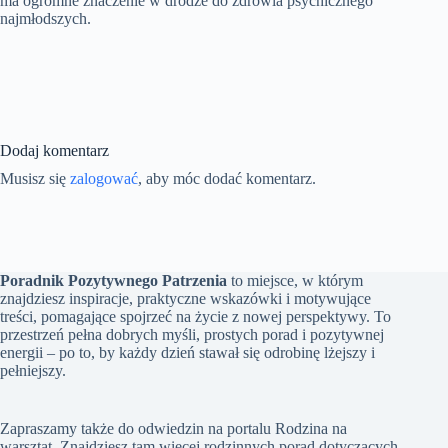
ma ogromne znaczenie w drodze do zdrowia psychicznego
najmłodszych.
Dodaj komentarz
Musisz się
zalogować
, aby móc dodać komentarz.
Poradnik Pozytywnego Patrzenia
to miejsce, w którym
znajdziesz inspiracje, praktyczne wskazówki i motywujące
treści, pomagające spojrzeć na życie z nowej perspektywy. To
przestrzeń pełna dobrych myśli, prostych porad i pozytywnej
energii – po to, by każdy dzień stawał się odrobinę lżejszy i
pełniejszy.
Zapraszamy także do odwiedzin na portalu
Rodzina na
warsztat
. Znajdziesz tam więcej rodzinnych porad dotyczących