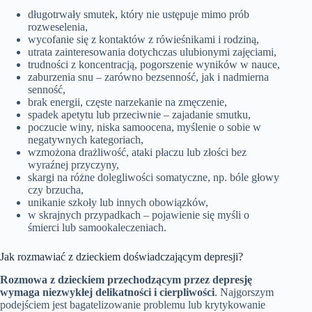
długotrwały smutek, który nie ustępuje mimo prób
rozweselenia,
wycofanie się z kontaktów z rówieśnikami i rodziną,
utrata zainteresowania dotychczas ulubionymi zajęciami,
trudności z koncentracją, pogorszenie wyników w nauce,
zaburzenia snu – zarówno bezsenność, jak i nadmierna
senność,
brak energii, częste narzekanie na zmęczenie,
spadek apetytu lub przeciwnie – zajadanie smutku,
poczucie winy, niska samoocena, myślenie o sobie w
negatywnych kategoriach,
wzmożona drażliwość, ataki płaczu lub złości bez
wyraźnej przyczyny,
skargi na różne dolegliwości somatyczne, np. bóle głowy
czy brzucha,
unikanie szkoły lub innych obowiązków,
w skrajnych przypadkach – pojawienie się myśli o
śmierci lub samookaleczeniach.
Jak rozmawiać z dzieckiem doświadczającym depresji?
Rozmowa z dzieckiem przechodzącym przez depresję
wymaga niezwykłej delikatności i cierpliwości
. Najgorszym
podejściem jest bagatelizowanie problemu lub krytykowanie