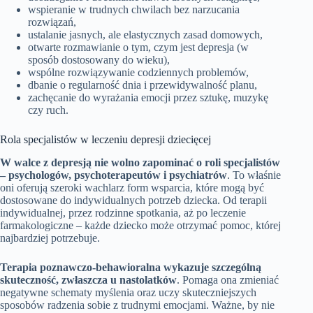
wspieranie w trudnych chwilach bez narzucania
rozwiązań,
ustalanie jasnych, ale elastycznych zasad domowych,
otwarte rozmawianie o tym, czym jest depresja (w
sposób dostosowany do wieku),
wspólne rozwiązywanie codziennych problemów,
dbanie o regularność dnia i przewidywalność planu,
zachęcanie do wyrażania emocji przez sztukę, muzykę
czy ruch.
Rola specjalistów w leczeniu depresji dziecięcej
W walce z depresją nie wolno zapominać o roli specjalistów
– psychologów, psychoterapeutów i psychiatrów
. To właśnie
oni oferują szeroki wachlarz form wsparcia, które mogą być
dostosowane do indywidualnych potrzeb dziecka. Od terapii
indywidualnej, przez rodzinne spotkania, aż po leczenie
farmakologiczne – każde dziecko może otrzymać pomoc, której
najbardziej potrzebuje.
Terapia poznawczo-behawioralna wykazuje szczególną
skuteczność, zwłaszcza u nastolatków
. Pomaga ona zmieniać
negatywne schematy myślenia oraz uczy skuteczniejszych
sposobów radzenia sobie z trudnymi emocjami. Ważne, by nie