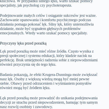
kluczowa. W przypadku silnego lęku, warto szukać pomocy
specjalisty, jak psycholog czy psychoterapeuta.
Podejmowanie małych celów i osiąganie sukcesów jest ważne.
Zachowanie opanowania i komfortu psychicznego podczas
działania pomaga pokonać lęk. Silny lęk, który uniemożliwia
działanie, może być sygnałem głębszych problemów
emocjonalnych. Wtedy warto szukać pomocy specjalisty.
Przyczyny lęku przed porażką
Lęk przed porażką może mieć różne źródła. Często wynika z
presji społecznej i systemu edukacji, który kładzie nacisk na
perfekcję. Brak umiejętności radzenia sobie z niepowodzeniami
również przyczynia się do tego lęku.
Badania pokazują, że efekt Krugera-Dunninga może zwiększać
nasz lęk. Osoby z większą wiedzą mogą być mniej pewne
siebie. Obawy przed odrzuceniem i wyśmianiem pomysłów
również mogą być źródłem lęku.
Lęk przed porażką może prowadzić do unikania podejmowania
decyzji ze strachu przed niepowodzeniem, hamując tym samym
nasz rozwój osobisty i zawodowy.