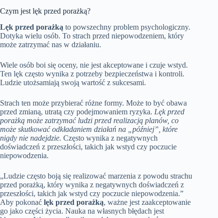
Czym jest lęk przed porażką?
Lęk przed porażką
to powszechny problem psychologiczny.
Dotyka wielu osób. To strach przed niepowodzeniem, który
może zatrzymać nas w działaniu.
Wiele osób boi się oceny, nie jest akceptowane i czuje wstyd.
Ten lęk często wynika z potrzeby bezpieczeństwa i kontroli.
Ludzie utożsamiają swoją wartość z sukcesami.
Strach ten może przybierać różne formy. Może to być obawa
przed zmianą, utratą czy podejmowaniem ryzyka.
Lęk przed
porażką może zatrzymać ludzi przed realizacją planów, co
może skutkować odkładaniem działań na „później”, które
nigdy nie nadejdzie.
Często wynika z negatywnych
doświadczeń z przeszłości, takich jak wstyd czy poczucie
niepowodzenia.
„Ludzie często boją się realizować marzenia z powodu strachu
przed porażką, który wynika z negatywnych doświadczeń z
przeszłości, takich jak wstyd czy poczucie niepowodzenia.”
Aby pokonać
lęk przed porażką
, ważne jest zaakceptowanie
go jako części życia. Nauka na własnych błędach jest