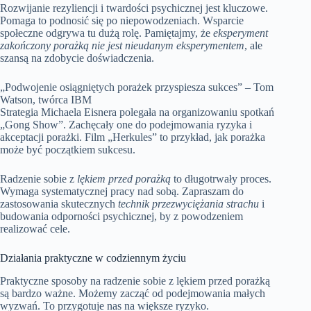
Rozwijanie rezyliencji i twardości psychicznej jest kluczowe.
Pomaga to podnosić się po niepowodzeniach. Wsparcie
społeczne odgrywa tu dużą rolę. Pamiętajmy, że
eksperyment
zakończony porażką nie jest nieudanym eksperymentem
, ale
szansą na zdobycie doświadczenia.
„Podwojenie osiągniętych porażek przyspiesza sukces” – Tom
Watson, twórca IBM
Strategia Michaela Eisnera polegała na organizowaniu spotkań
„Gong Show”. Zachęcały one do podejmowania ryzyka i
akceptacji porażki. Film „Herkules” to przykład, jak porażka
może być początkiem sukcesu.
Radzenie sobie z
lękiem przed porażką
to długotrwały proces.
Wymaga systematycznej pracy nad sobą. Zapraszam do
zastosowania skutecznych
technik przezwyciężania strachu
i
budowania odporności psychicznej, by z powodzeniem
realizować cele.
Działania praktyczne w codziennym życiu
Praktyczne sposoby na radzenie sobie z lękiem przed porażką
są bardzo ważne. Możemy zacząć od podejmowania małych
wyzwań. To przygotuje nas na większe ryzyko.