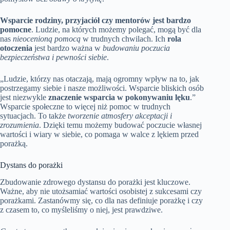
Wsparcie rodziny, przyjaciół czy mentorów jest bardzo
pomocne
. Ludzie, na których możemy polegać, mogą być dla
nas
nieocenioną pomocą
w trudnych chwilach. Ich
rola
otoczenia
jest bardzo ważna w
budowaniu poczucia
bezpieczeństwa i pewności siebie
.
„Ludzie, którzy nas otaczają, mają ogromny wpływ na to, jak
postrzegamy siebie i nasze możliwości. Wsparcie bliskich osób
jest niezwykle
znaczenie wsparcia w pokonywaniu lęku
.”
Wsparcie społeczne to więcej niż pomoc w trudnych
sytuacjach. To także
tworzenie atmosfery akceptacji i
zrozumienia
. Dzięki temu możemy budować poczucie własnej
wartości i wiary w siebie, co pomaga w walce z lękiem przed
porażką.
Dystans do porażki
Zbudowanie zdrowego dystansu do porażki jest kluczowe.
Ważne, aby nie utożsamiać wartości osobistej z sukcesami czy
porażkami. Zastanówmy się, co dla nas definiuje porażkę i czy
z czasem to, co myśleliśmy o niej, jest prawdziwe.