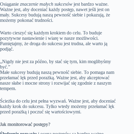
Osiąganie
znaczenie małych sukcesów
jest bardzo ważne.
Ważne jest, aby doceniać każdy postęp, nawet jeśli jest on
mały. Sukcesy budują naszą pewność siebie i pokazują, że
możemy pokonać trudności.
Warto cieszyć się każdym krokiem do celu. To buduje
pozytywne nastawienie i wiarę w nasze możliwości.
Pamiętajmy, że droga do sukcesu jest trudna, ale warto ją
podjąć.
„Nigdy nie jest za późno, by stać się tym, kim moglibyśmy
być.”
Małe sukcesy budują naszą pewność siebie. To pomaga nam
przełamać lęk przed porażką. Ważne jest, aby akceptować
nasze słabe i mocne strony i rozwijać się zgodnie z naszym
tempem.
Ścieżka do celu jest pełna wyzwań. Ważne jest, aby doceniać
każdy krok do sukcesu. Tylko wtedy możemy przełamać lęk
przed porażką i poczuć się wartościowymi.
Jak monitorować postępy?
Śledzenie rozwoju
i ocena postępów są bardzo ważne.