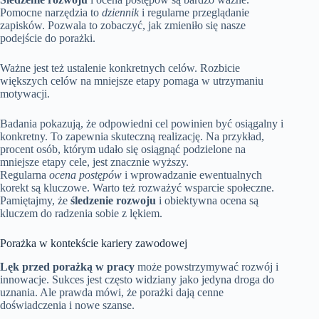
Pomocne narzędzia to
dziennik
i regularne przeglądanie
zapisków. Pozwala to zobaczyć, jak zmieniło się nasze
podejście do porażki.
Ważne jest też ustalenie konkretnych celów. Rozbicie
większych celów na mniejsze etapy pomaga w utrzymaniu
motywacji.
Badania pokazują, że odpowiedni cel powinien być osiągalny i
konkretny. To zapewnia skuteczną realizację. Na przykład,
procent osób, którym udało się osiągnąć podzielone na
mniejsze etapy cele, jest znacznie wyższy.
Regularna
ocena postępów
i wprowadzanie ewentualnych
korekt są kluczowe. Warto też rozważyć wsparcie społeczne.
Pamiętajmy, że
śledzenie rozwoju
i obiektywna ocena są
kluczem do radzenia sobie z lękiem.
Porażka w kontekście kariery zawodowej
Lęk przed porażką w pracy
może powstrzymywać rozwój i
innowacje. Sukces jest często widziany jako jedyna droga do
uznania. Ale prawda mówi, że porażki dają cenne
doświadczenia i nowe szanse.