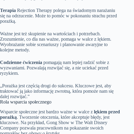
Terapia
Rejection Therapy polega na świadomym narażaniu
się na odrzucenie. Może to pomóc w pokonaniu strachu przed
porażką.
Ważne jest też skupienie na wartościach i potrzebach.
Zrozumienie, co dla nas ważne, pomaga w walce z lękiem.
Wyobrażanie sobie scenariuszy i planowanie awaryjne to
kolejne metody.
Codzienne ćwiczenia
pomagają nam lepiej radzić sobie z
wyzwaniami. Pozwalają rozwijać się, a nie uciekać przed
ryzykiem.
„Porażka jest częścią drogi do sukcesu. Kluczowe jest, aby
traktować ją jako informację zwrotną, która pomoże nam się
dalej rozwijać.”
Rola wsparcia społecznego
Wsparcie społeczne jest bardzo ważne w walce z
lękiem przed
porażką
. Tworzenie otoczenia, które akceptuje błędy, jest
kluczowe. Na przykład, Gong Show w The Walt Disney
Company pozwala pracownikom na pokazanie swoich
pomysłów bez
obawy o krytykę
.