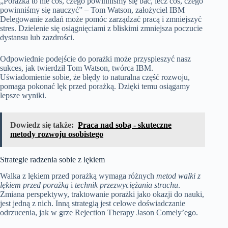
„Porażka to nie coś, czego powinniśmy się bać, lecz coś, czego
powinniśmy się nauczyć” – Tom Watson, założyciel IBM
Delegowanie zadań może pomóc zarządzać pracą i zmniejszyć
stres. Dzielenie się osiągnięciami z bliskimi zmniejsza poczucie
dystansu lub zazdrości.
Odpowiednie podejście do porażki może przyspieszyć nasz
sukces, jak twierdził Tom Watson, twórca IBM.
Uświadomienie sobie, że błędy to naturalna część rozwoju,
pomaga pokonać lęk przed porażką. Dzięki temu osiągamy
lepsze wyniki.
Dowiedz się także:
Praca nad sobą - skuteczne
metody rozwoju osobistego
Strategie radzenia sobie z lękiem
Walka z lękiem przed porażką wymaga różnych
metod walki z
lękiem przed porażką
i
technik przezwyciężania strachu
.
Zmiana perspektywy, traktowanie porażki jako okazji do nauki,
jest jedną z nich. Inną strategią jest celowe doświadczanie
odrzucenia, jak w grze Rejection Therapy Jason Comely’ego.