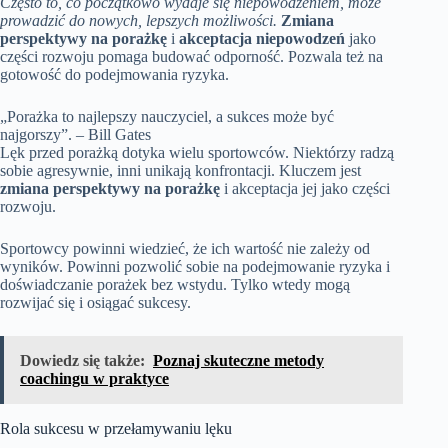
Często to, co początkowo wydaje się niepowodzeniem, może
prowadzić do nowych, lepszych możliwości.
Zmiana
perspektywy na porażkę
i
akceptacja niepowodzeń
jako
części rozwoju pomaga budować odporność. Pozwala też na
gotowość do podejmowania ryzyka.
„Porażka to najlepszy nauczyciel, a sukces może być
najgorszy”. – Bill Gates
Lęk przed porażką dotyka wielu sportowców. Niektórzy radzą
sobie agresywnie, inni unikają konfrontacji. Kluczem jest
zmiana perspektywy na porażkę
i akceptacja jej jako części
rozwoju.
Sportowcy powinni wiedzieć, że ich wartość nie zależy od
wyników. Powinni pozwolić sobie na podejmowanie ryzyka i
doświadczanie porażek bez wstydu. Tylko wtedy mogą
rozwijać się i osiągać sukcesy.
Dowiedz się także:
Poznaj skuteczne metody
coachingu w praktyce
Rola sukcesu w przełamywaniu lęku