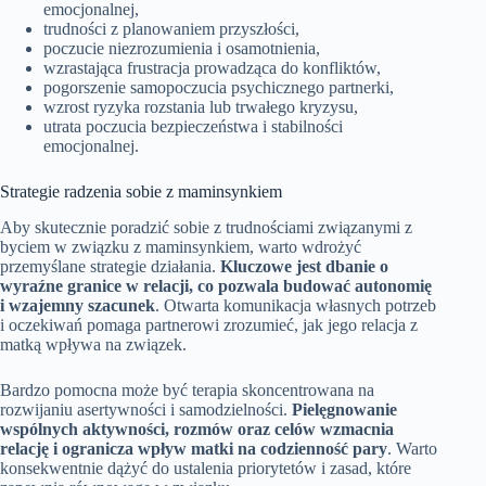
emocjonalnej,
trudności z planowaniem przyszłości,
poczucie niezrozumienia i osamotnienia,
wzrastająca frustracja prowadząca do konfliktów,
pogorszenie samopoczucia psychicznego partnerki,
wzrost ryzyka rozstania lub trwałego kryzysu,
utrata poczucia bezpieczeństwa i stabilności
emocjonalnej.
Strategie radzenia sobie z maminsynkiem
Aby skutecznie poradzić sobie z trudnościami związanymi z
byciem w związku z maminsynkiem, warto wdrożyć
przemyślane strategie działania.
Kluczowe jest dbanie o
wyraźne granice w relacji, co pozwala budować autonomię
i wzajemny szacunek
. Otwarta komunikacja własnych potrzeb
i oczekiwań pomaga partnerowi zrozumieć, jak jego relacja z
matką wpływa na związek.
Bardzo pomocna może być terapia skoncentrowana na
rozwijaniu asertywności i samodzielności.
Pielęgnowanie
wspólnych aktywności, rozmów oraz celów wzmacnia
relację i ogranicza wpływ matki na codzienność pary
. Warto
konsekwentnie dążyć do ustalenia priorytetów i zasad, które