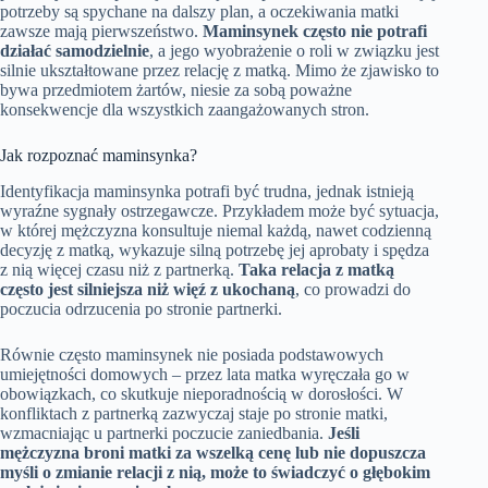
potrzeby są spychane na dalszy plan, a oczekiwania matki
zawsze mają pierwszeństwo.
Maminsynek często nie potrafi
działać samodzielnie
, a jego wyobrażenie o roli w związku jest
silnie ukształtowane przez relację z matką. Mimo że zjawisko to
bywa przedmiotem żartów, niesie za sobą poważne
konsekwencje dla wszystkich zaangażowanych stron.
Jak rozpoznać maminsynka?
Identyfikacja maminsynka potrafi być trudna, jednak istnieją
wyraźne sygnały ostrzegawcze. Przykładem może być sytuacja,
w której mężczyzna konsultuje niemal każdą, nawet codzienną
decyzję z matką, wykazuje silną potrzebę jej aprobaty i spędza
z nią więcej czasu niż z partnerką.
Taka relacja z matką
często jest silniejsza niż więź z ukochaną
, co prowadzi do
poczucia odrzucenia po stronie partnerki.
Równie często maminsynek nie posiada podstawowych
umiejętności domowych – przez lata matka wyręczała go w
obowiązkach, co skutkuje nieporadnością w dorosłości. W
konfliktach z partnerką zazwyczaj staje po stronie matki,
wzmacniając u partnerki poczucie zaniedbania.
Jeśli
mężczyzna broni matki za wszelką cenę lub nie dopuszcza
myśli o zmianie relacji z nią, może to świadczyć o głębokim