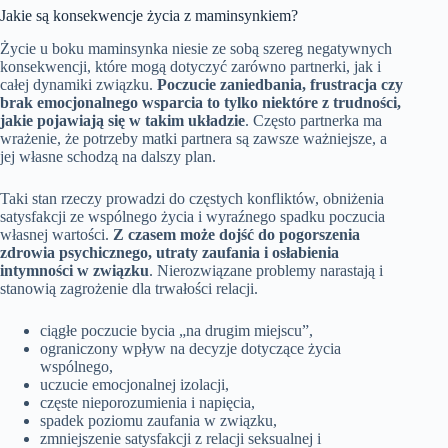
Jakie są konsekwencje życia z maminsynkiem?
Życie u boku maminsynka niesie ze sobą szereg negatywnych
konsekwencji, które mogą dotyczyć zarówno partnerki, jak i
całej dynamiki związku.
Poczucie zaniedbania, frustracja czy
brak emocjonalnego wsparcia to tylko niektóre z trudności,
jakie pojawiają się w takim układzie
. Często partnerka ma
wrażenie, że potrzeby matki partnera są zawsze ważniejsze, a
jej własne schodzą na dalszy plan.
Taki stan rzeczy prowadzi do częstych konfliktów, obniżenia
satysfakcji ze wspólnego życia i wyraźnego spadku poczucia
własnej wartości.
Z czasem może dojść do pogorszenia
zdrowia psychicznego, utraty zaufania i osłabienia
intymności w związku
. Nierozwiązane problemy narastają i
stanowią zagrożenie dla trwałości relacji.
ciągłe poczucie bycia „na drugim miejscu”,
ograniczony wpływ na decyzje dotyczące życia
wspólnego,
uczucie emocjonalnej izolacji,
częste nieporozumienia i napięcia,
spadek poziomu zaufania w związku,
zmniejszenie satysfakcji z relacji seksualnej i