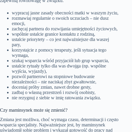
zapewnią równowagę w związku.
wypracuj jasne zasady obecności matki w waszym życiu,
rozmawiaj regularnie o swoich uczuciach – nie dusz
emocji,
zachęcaj partnera do rozwijania umiejętności życiowych,
wspólnie ustalcie granice kontaktu z rodziną,
ustalcie priorytety – co jest najważniejsze dla waszej
pary,
korzystajcie z pomocy terapeuty, jeśli sytuacja tego
wymaga,
szukaj wsparcia wśród przyjaciół lub grup wsparcia,
ustalcie rytuały tylko dla was dwojga (np. wspólne
wyjścia, wyjazdy),
pozwól partnerowi na stopniowe budowanie
niezależności – nie naciskaj zbyt gwałtownie,
doceniaj próby zmian, nawet drobne gesty,
zadbaj o własną przestrzeń i rozwój osobisty,
nie rezygnuj z siebie w imię ratowania związku.
Czy maminsynek może się zmienić?
Zmiana jest możliwa, choć wymaga czasu, determinacji i często
wsparcia specjalisty. Najważniejsze jest, by maminsynek
uświadomił sobie problem i wykazał gotowość do pracy nad