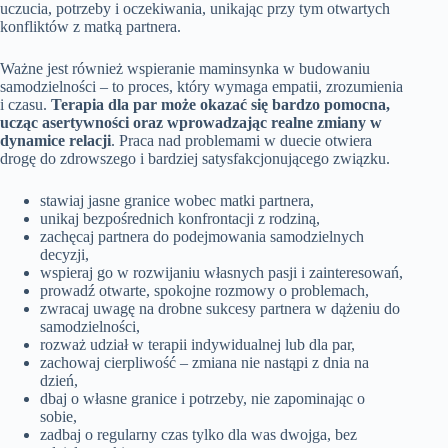
uczucia, potrzeby i oczekiwania, unikając przy tym otwartych
konfliktów z matką partnera.
Ważne jest również wspieranie maminsynka w budowaniu
samodzielności – to proces, który wymaga empatii, zrozumienia
i czasu.
Terapia dla par może okazać się bardzo pomocna,
ucząc asertywności oraz wprowadzając realne zmiany w
dynamice relacji
. Praca nad problemami w duecie otwiera
drogę do zdrowszego i bardziej satysfakcjonującego związku.
stawiaj jasne granice wobec matki partnera,
unikaj bezpośrednich konfrontacji z rodziną,
zachęcaj partnera do podejmowania samodzielnych
decyzji,
wspieraj go w rozwijaniu własnych pasji i zainteresowań,
prowadź otwarte, spokojne rozmowy o problemach,
zwracaj uwagę na drobne sukcesy partnera w dążeniu do
samodzielności,
rozważ udział w terapii indywidualnej lub dla par,
zachowaj cierpliwość – zmiana nie nastąpi z dnia na
dzień,
dbaj o własne granice i potrzeby, nie zapominając o
sobie,
zadbaj o regularny czas tylko dla was dwojga, bez