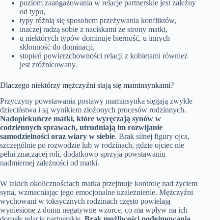
poziom zaangażowania w relacje partnerskie jest zależny
od typu,
typy różnią się sposobem przeżywania konfliktów,
inaczej radzą sobie z naciskami ze strony matki,
u niektórych typów dominuje bierność, u innych –
skłonność do dominacji,
stopień powierzchowności relacji z kobietami również
jest zróżnicowany.
Dlaczego niektórzy mężczyźni stają się maminsynkami?
Przyczyny powstawania postawy maminsynka sięgają zwykle
dzieciństwa i są wynikiem złożonych procesów rodzinnych.
Nadopiekuńcze matki, które wyręczają synów w
codziennych sprawach, utrudniają im rozwijanie
samodzielności oraz wiary w siebie
. Brak silnej figury ojca,
szczególnie po rozwodzie lub w rodzinach, gdzie ojciec nie
pełni znaczącej roli, dodatkowo sprzyja powstawaniu
nadmiernej zależności od matki.
W takich okolicznościach matka przejmuje kontrolę nad życiem
syna, wzmacniając jego emocjonalne uzależnienie. Mężczyźni
wychowani w toksycznych rodzinach często powielają
wyniesione z domu negatywne wzorce, co ma wpływ na ich
dorosłe relacje partnerskie.
Brak możliwości podejmowania