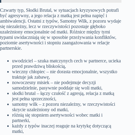
Czwarty typ, Słodki Brutal, w sytuacjach kryzysowych potrafi
być agresywny, a jego relacja z matką jest pełna napięć i
ambiwalencji. Ostatni z typów, Samotny Wilk, z pozoru wydaje
się niezależny, lecz w rzeczywistości pozostaje głęboko
uzależniony emocjonalnie od matki. Różnice między tymi
typami uwidaczniają się w sposobie przeżywania konfliktów,
poziomie asertywności i stopniu zaangażowania w relacje
partnerskie.
uwodziciel – szuka matczynych cech w partnerce, ucieka
przed prawdziwą bliskością,
wieczny chłopiec – nie dorasta emocjonalnie, wszystko
traktuje jak zabawę,
nowoczesny misiek – nie podejmuje decyzji
samodzielnie, pasywnie poddaje się woli matki,
słodki brutal – łączy czułość z agresją, relacja z matką
jest pełna sprzeczności,
samotny wilk – z pozoru niezależny, w rzeczywistości
skrycie uzależniony od matki,
różnią się stopniem asertywności wobec matki i
partnerki,
każdy z typów inaczej reaguje na krytykę dotyczącą
matki,