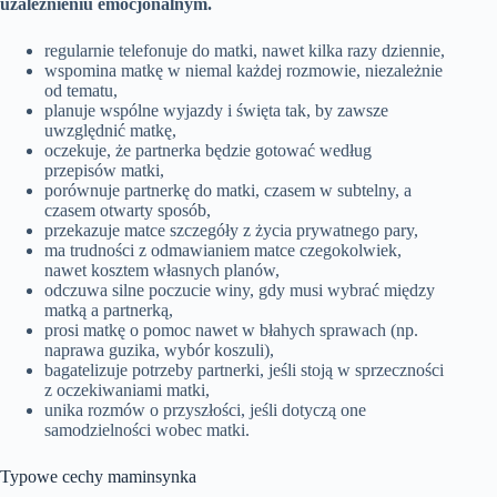
uzależnieniu emocjonalnym.
regularnie telefonuje do matki, nawet kilka razy dziennie,
wspomina matkę w niemal każdej rozmowie, niezależnie
od tematu,
planuje wspólne wyjazdy i święta tak, by zawsze
uwzględnić matkę,
oczekuje, że partnerka będzie gotować według
przepisów matki,
porównuje partnerkę do matki, czasem w subtelny, a
czasem otwarty sposób,
przekazuje matce szczegóły z życia prywatnego pary,
ma trudności z odmawianiem matce czegokolwiek,
nawet kosztem własnych planów,
odczuwa silne poczucie winy, gdy musi wybrać między
matką a partnerką,
prosi matkę o pomoc nawet w błahych sprawach (np.
naprawa guzika, wybór koszuli),
bagatelizuje potrzeby partnerki, jeśli stoją w sprzeczności
z oczekiwaniami matki,
unika rozmów o przyszłości, jeśli dotyczą one
samodzielności wobec matki.
Typowe cechy maminsynka