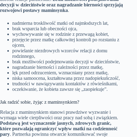
decyzji w dzieciństwie oraz nagradzanie bierności sprzyjają
rozwojowi postawy maminsynka
.
nadmierna troskliwość matki od najmłodszych lat,
brak wsparcia lub obecności ojca,
wychowywanie się w rodzinie z przewagą kobiet,
przejęcie przez matkę całkowitej kontroli po rozstaniu z
ojcem,
powielanie niezdrowych wzorców relacji z domu
rodzinnego,
brak możliwości podejmowania decyzji w dzieciństwie,
nagradzanie bierności i zależności przez matkę,
lęk przed odrzuceniem, wzmacniany przez matkę,
niska samoocena, kształtowana przez nadopiekuńczość,
trudności w nawiązywaniu kontaktów z rówieśnikami,
oczekiwanie, że kobieta zawsze się „zaopiekuje”.
Jak radzić sobie, żyjąc z maminsynkiem?
Relacja z maminsynkiem stanowi prawdziwe wyzwanie i
wymaga wiele cierpliwości oraz pracy nad sobą i związkiem.
Podstawą jest wyznaczenie jasnych, zdrowych granic,
które pozwalają ograniczyć wpływ matki na codzienność
pary
. Partnerka powinna otwarcie komunikować swoje