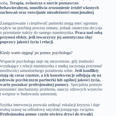
sobą.
Terapia, zwłaszcza o nurcie poznawczo-
behawioralnym, umożliwia zrozumienie źródeł własnych
zachowań oraz rozwijanie niezależności emocjonalnej
.
Zaangażowanie i cierpliwość partnerki mogą mieć ogromny
wpływ na przebieg procesu zmiany, jednak ostateczna decyzja
o przemianie należy do samego maminsynka.
Praca nad sobą
przynosi efekty, jeśli towarzyszy jej autentyczna chęć
poprawy jakości życia i relacji
.
Kiedy warto sięgnąć po pomoc psychologa?
Wsparcie psychologa staje się nieocenione, gdy trudności
wynikające z relacji maminsynka z matką zaczynają przerastać
możliwości samodzielnego poradzenia sobie.
Jeśli konflikty
stają się coraz częstsze, a ich konsekwencje odbijają się na
zdrowiu psychicznym partnerki lub ogólnej jakości życia,
warto poszukać profesjonalnej pomocy
. Specjalista pomoże
zrozumieć mechanizmy problemu, nauczy zdrowych wzorców
i wesprze w budowaniu autonomii.
Szybka interwencja pozwala uniknąć eskalacji kryzysu i daje
realną szansę na odbudowę satysfakcjonującego związku.
Profesjonalna pomoc często otwiera drzwi do trwałej