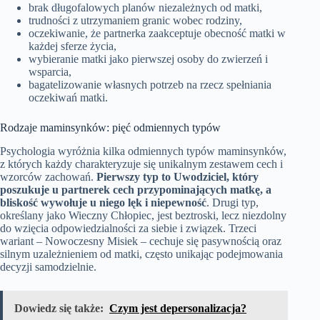
brak długofalowych planów niezależnych od matki,
trudności z utrzymaniem granic wobec rodziny,
oczekiwanie, że partnerka zaakceptuje obecność matki w
każdej sferze życia,
wybieranie matki jako pierwszej osoby do zwierzeń i
wsparcia,
bagatelizowanie własnych potrzeb na rzecz spełniania
oczekiwań matki.
Rodzaje maminsynków: pięć odmiennych typów
Psychologia wyróżnia kilka odmiennych typów maminsynków,
z których każdy charakteryzuje się unikalnym zestawem cech i
wzorców zachowań.
Pierwszy typ to Uwodziciel, który
poszukuje u partnerek cech przypominających matkę, a
bliskość wywołuje u niego lęk i niepewność
. Drugi typ,
określany jako Wieczny Chłopiec, jest beztroski, lecz niezdolny
do wzięcia odpowiedzialności za siebie i związek. Trzeci
wariant – Nowoczesny Misiek – cechuje się pasywnością oraz
silnym uzależnieniem od matki, często unikając podejmowania
decyzji samodzielnie.
Dowiedz się także:
Czym jest depersonalizacja?