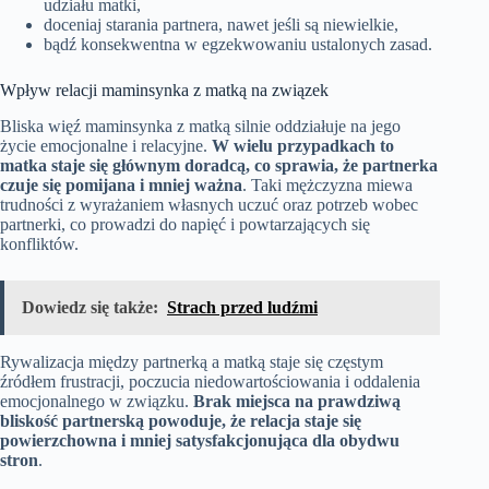
udziału matki,
doceniaj starania partnera, nawet jeśli są niewielkie,
bądź konsekwentna w egzekwowaniu ustalonych zasad.
Wpływ relacji maminsynka z matką na związek
Bliska więź maminsynka z matką silnie oddziałuje na jego
życie emocjonalne i relacyjne.
W wielu przypadkach to
matka staje się głównym doradcą, co sprawia, że partnerka
czuje się pomijana i mniej ważna
. Taki mężczyzna miewa
trudności z wyrażaniem własnych uczuć oraz potrzeb wobec
partnerki, co prowadzi do napięć i powtarzających się
konfliktów.
Dowiedz się także:
Strach przed ludźmi
Rywalizacja między partnerką a matką staje się częstym
źródłem frustracji, poczucia niedowartościowania i oddalenia
emocjonalnego w związku.
Brak miejsca na prawdziwą
bliskość partnerską powoduje, że relacja staje się
powierzchowna i mniej satysfakcjonująca dla obydwu
stron
.