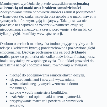
Maminsynek wyróżnia się przede wszystkim
emocjonalną
zależnością od matki oraz brakiem samodzielności
.
Zdecydowanie unika odpowiedzialności i zamiast podejmować
własne decyzje, szuka wsparcia oraz aprobaty u matki, nawet w
sytuacjach, które wymagają inicjatywy. Taka postawa nie
pozostaje bez wpływu na związek – partnerka czuje się
niedoceniana, a mężczyzna często porównuje ją do matki, co
tylko pogłębia konflikty wewnątrz relacji.
Osobom o cechach maminsynka trudno przyjąć krytykę, a ich
relacje z kobietami bywają powierzchowne i pozbawione głębi
emocjonalnej.
Decyzje podejmowane są pod dyktando
matki
, przez co partnerka nierzadko doświadcza frustracji oraz
braku satysfakcji ze wspólnego życia. Taki układ prowadzi do
narastania napięć i poczucia braku równowagi w związku.
niechęć do podejmowania samodzielnych decyzji,
lęk przed zmianami i nowymi wyzwaniami,
wzmacnianie negatywnych wzorców z domu
rodzinnego,
szybkie wycofywanie się z konfliktów,
uzależnienie od opinii matki na temat partnerki,
przypisywanie matce roli powiernika wszystkich
sekretów,