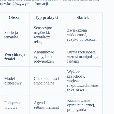
ryzyko fałszywych informacji.
Obszar
Typ praktyki
Skutek
Sensacyjne
Zwiększona
Selekcja
nagłówki,
widoczność,
tematów
wybiórcze
ryzyko uproszczeń
relacje
Anonimowe
Utrata rzetelności,
Weryfikacja
cytaty, brak
wzrost manipulacja
źródeł
potwierdzeń
faktami
Wyższe
przychody,
Model
Clickbait, treści
większe
biznesowy
emocjonalne
rozpowszechnienie
fake news
Kształtowanie
Polityczne
Agenda
opinii publicznej,
wpływy
setting, framing
propaganda