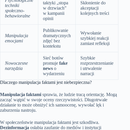
Psychologiczne
taktyki „stopa
Skłonienie do
techniki
w drzwiach”
akceptacji
społeczno-
w kampanii
kolejnych treści
behawioralne
opinii
Publikowanie
Wywołanie
Manipulacja
dramatycznych
szybkiej reakcji
emocjami
zdjęć bez
zamiast refleksji
kontekstu
Sieć botów
Szybkie
Nowoczesne
promuje
fake
rozprzestrzenianie
narzędzia
news
o
i utrwalenie
wydarzeniu
narracji
Dlaczego manipulacja faktami jest niebezpieczna?
Manipulacja faktami
sprawia, że ludzie tracą orientację. Mogą
zacząć wątpić w swoje oceny rzeczywistości. Długotrwałe
działanie to może obniżyć ich samoocenę, wywołać lęk i
zaburzenia nastroju.
W społeczeństwie manipulacja faktami jest szkodliwa.
Dezinformacja
osłabia zaufanie do mediów i instytucji