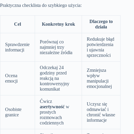
Praktyczna checklista do szybkiego użycia:
Dlaczego to
Cel
Konkretny krok
działa
Redukuje błąd
Porównaj co
Sprawdzenie
potwierdzenia
najmniej trzy
informacji
i ujawnia
niezależne źródła
sprzeczności
Odczekaj 24
Zmniejsza
godziny przed
Ocena
wpływ
reakcją na
emocji
manipulacji
kontrowersyjny
emocjonalnej
komunikat
Ćwicz
Uczysz się
asertywność
w
Osobiste
odmawiać i
prostych
granice
chronić własne
rozmowach
informacje
codziennych