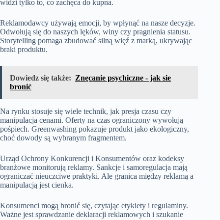
widzi tylko to, co zachęca do kupna.
Reklamodawcy używają emocji, by wpłynąć na nasze decyzje.
Odwołują się do naszych lęków, winy czy pragnienia statusu.
Storytelling pomaga zbudować silną więź z marką, ukrywając
braki produktu.
Dowiedz się także:
Znęcanie psychiczne - jak sie
bronić
Na rynku stosuje się wiele technik, jak presja czasu czy
manipulacja cenami. Oferty na czas ograniczony wywołują
pośpiech. Greenwashing pokazuje produkt jako ekologiczny,
choć dowody są wybranym fragmentem.
Urząd Ochrony Konkurencji i Konsumentów oraz kodeksy
branżowe monitorują reklamy. Sankcje i samoregulacja mają
ograniczać nieuczciwe praktyki. Ale granica między reklamą a
manipulacją jest cienka.
Konsumenci mogą bronić się, czytając etykiety i regulaminy.
Ważne jest sprawdzanie deklaracji reklamowych i szukanie