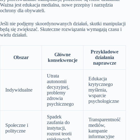
Ważna jest edukacja medialna, nowe przepisy i narzędzia
ochrony dla obywateli.
Jeśli nie podjęmy skoordynowanych działań, skutki manipulacji
będą się zwiększać. Skuteczne rozwiązania wymagają czasu i
wielu działań.
Przykładowe
Główne
Obszar
działania
konsekwencje
naprawcze
Utrata
Edukacja
autonomii
krytycznego
decyzyjnej,
Indywidualne
myślenia,
problemy
wsparcie
zdrowia
psychologiczne
psychicznego
Spadek
Transparentność
zaufania do
Społeczne i
mediów,
instytucji,
polityczne
kampanie
rozrost teorii
informacyjne
spiskowych