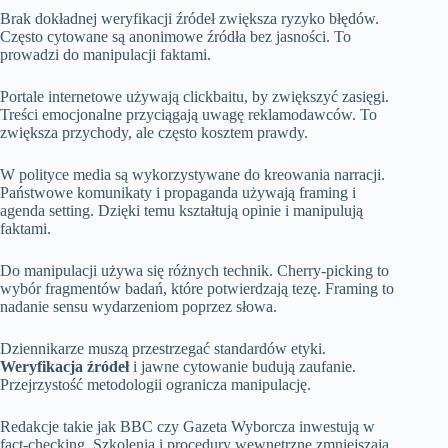
Brak dokładnej weryfikacji źródeł zwiększa ryzyko błędów.
Często cytowane są anonimowe źródła bez jasności. To
prowadzi do manipulacji faktami.
Portale internetowe używają clickbaitu, by zwiększyć zasięgi.
Treści emocjonalne przyciągają uwagę reklamodawców. To
zwiększa przychody, ale często kosztem prawdy.
W polityce media są wykorzystywane do kreowania narracji.
Państwowe komunikaty i propaganda używają framing i
agenda setting. Dzięki temu kształtują opinie i manipulują
faktami.
Do manipulacji używa się różnych technik. Cherry-picking to
wybór fragmentów badań, które potwierdzają tezę. Framing to
nadanie sensu wydarzeniom poprzez słowa.
Dziennikarze muszą przestrzegać standardów etyki.
Weryfikacja źródeł
i jawne cytowanie budują zaufanie.
Przejrzystość metodologii ogranicza manipulację.
Redakcje takie jak BBC czy Gazeta Wyborcza inwestują w
fact-checking. Szkolenia i procedury wewnętrzne zmniejszają