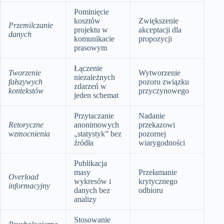
Pominięcie
kosztów
Zwiększenie
Przemilczanie
projektu w
akceptacji dla
danych
komunikacie
propozycji
prasowym
Łączenie
Tworzenie
Wytworzenie
niezależnych
fałszywych
pozoru związku
zdarzeń w
kontekstów
przyczynowego
jeden schemat
Przytaczanie
Nadanie
Retoryczne
anonimowych
przekazowi
wzmocnienia
„statystyk” bez
pozornej
źródła
wiarygodności
Publikacja
masy
Przełamanie
Overload
wykresów i
krytycznego
informacyjny
danych bez
odbioru
analizy
Stosowanie