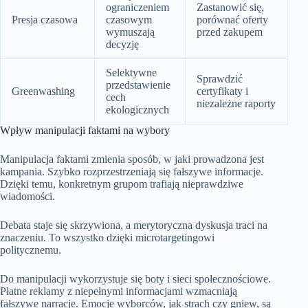
ograniczeniem
Zastanowić się,
Presja czasowa
czasowym
porównać oferty
wymuszają
przed zakupem
decyzję
Selektywne
Sprawdzić
przedstawienie
Greenwashing
certyfikaty i
cech
niezależne raporty
ekologicznych
Wpływ manipulacji faktami na wybory
Manipulacja faktami zmienia sposób, w jaki prowadzona jest
kampania. Szybko rozprzestrzeniają się fałszywe informacje.
Dzięki temu, konkretnym grupom trafiają nieprawdziwe
wiadomości.
Debata staje się skrzywiona, a merytoryczna dyskusja traci na
znaczeniu. To wszystko dzięki microtargetingowi
politycznemu.
Do manipulacji wykorzystuje się boty i sieci społecznościowe.
Płatne reklamy z niepełnymi informacjami wzmacniają
fałszywe narracje. Emocje wyborców, jak strach czy gniew, są