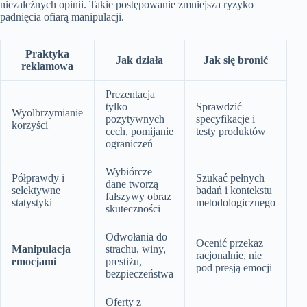
niezależnych opinii. Takie postępowanie zmniejsza ryzyko
padnięcia ofiarą manipulacji.
Praktyka
Jak działa
Jak się bronić
reklamowa
Prezentacja
tylko
Sprawdzić
Wyolbrzymianie
pozytywnych
specyfikacje i
korzyści
cech, pomijanie
testy produktów
ograniczeń
Wybiórcze
Półprawdy i
Szukać pełnych
dane tworzą
selektywne
badań i kontekstu
fałszywy obraz
statystyki
metodologicznego
skuteczności
Odwołania do
Ocenić przekaz
Manipulacja
strachu, winy,
racjonalnie, nie
emocjami
prestiżu,
pod presją emocji
bezpieczeństwa
Oferty z