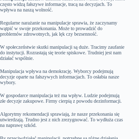
często widzą fałszywe informacje, tracą na decyzjach. To
wpływa na naszą wolność.
Regularne narażanie na manipulacje sprawia, że zaczynamy
wątpić w swoje przekonania. Może to prowadzić do
problemów zdrowotnych, jak lęk czy bezsenność.
W społeczeństwie skutki manipulacji są duże. Tracimy zaufanie
do instytucji. Rozrastają się teorie spiskowe. Trudniej jest nam
działać wspólnie.
Manipulacja wpływa na demokrację. Wyborcy podejmują
decyzje oparte na fałszywych informacjach. To osłabia nasze
wybory.
W gospodarce manipulacja też ma wpływ. Ludzie podejmują
złe decyzje zakupowe. Firmy cierpią z powodu dezinformacji.
Algorytmy rekomendacji sprawiają, że nasze przekonania się
utwierdzają. Trudno jest z nich zrezygnować. To wydłuża czas
na naprawę szkód.
By przeciwdziałać manipulacji, potrzebne są różne działania.