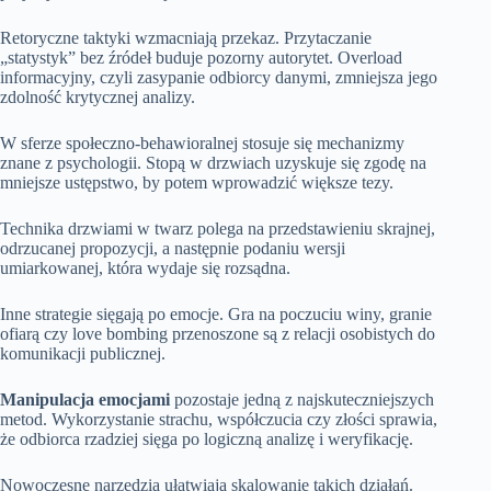
Retoryczne taktyki wzmacniają przekaz. Przytaczanie
„statystyk” bez źródeł buduje pozorny autorytet. Overload
informacyjny, czyli zasypanie odbiorcy danymi, zmniejsza jego
zdolność krytycznej analizy.
W sferze społeczno-behawioralnej stosuje się mechanizmy
znane z psychologii. Stopą w drzwiach uzyskuje się zgodę na
mniejsze ustępstwo, by potem wprowadzić większe tezy.
Technika drzwiami w twarz polega na przedstawieniu skrajnej,
odrzucanej propozycji, a następnie podaniu wersji
umiarkowanej, która wydaje się rozsądna.
Inne strategie sięgają po emocje. Gra na poczuciu winy, granie
ofiarą czy love bombing przenoszone są z relacji osobistych do
komunikacji publicznej.
Manipulacja emocjami
pozostaje jedną z najskuteczniejszych
metod. Wykorzystanie strachu, współczucia czy złości sprawia,
że odbiorca rzadziej sięga po logiczną analizę i weryfikację.
Nowoczesne narzędzia ułatwiają skalowanie takich działań.