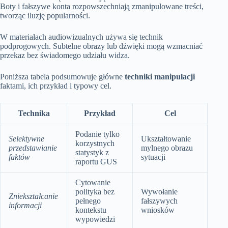
Boty i fałszywe konta rozpowszechniają zmanipulowane treści,
tworząc iluzję popularności.
W materiałach audiowizualnych używa się technik
podprogowych. Subtelne obrazy lub dźwięki mogą wzmacniać
przekaz bez świadomego udziału widza.
Poniższa tabela podsumowuje główne
techniki manipulacji
faktami, ich przykład i typowy cel.
Technika
Przykład
Cel
Podanie tylko
Selektywne
Ukształtowanie
korzystnych
przedstawianie
mylnego obrazu
statystyk z
faktów
sytuacji
raportu GUS
Cytowanie
polityka bez
Wywołanie
Zniekształcanie
pełnego
fałszywych
informacji
kontekstu
wniosków
wypowiedzi