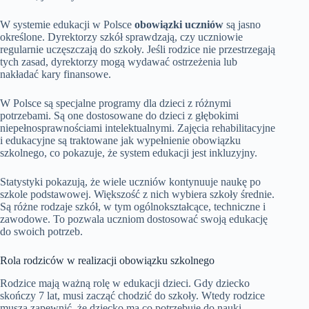
W systemie edukacji w Polsce
obowiązki uczniów
są jasno
określone. Dyrektorzy szkół sprawdzają, czy uczniowie
regularnie uczęszczają do szkoły. Jeśli rodzice nie przestrzegają
tych zasad, dyrektorzy mogą wydawać ostrzeżenia lub
nakładać kary finansowe.
W Polsce są specjalne programy dla dzieci z różnymi
potrzebami. Są one dostosowane do dzieci z głębokimi
niepełnosprawnościami intelektualnymi. Zajęcia rehabilitacyjne
i edukacyjne są traktowane jak wypełnienie obowiązku
szkolnego, co pokazuje, że system edukacji jest inkluzyjny.
Statystyki pokazują, że wiele uczniów kontynuuje naukę po
szkole podstawowej. Większość z nich wybiera szkoły średnie.
Są różne rodzaje szkół, w tym ogólnokształcące, techniczne i
zawodowe. To pozwala uczniom dostosować swoją edukację
do swoich potrzeb.
Rola rodziców w realizacji obowiązku szkolnego
Rodzice mają ważną rolę w edukacji dzieci. Gdy dziecko
skończy 7 lat, musi zacząć chodzić do szkoły. Wtedy rodzice
muszą zapewnić, że dziecko ma co potrzebuje do nauki.