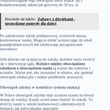
Nieprzestrzeganie tego obowiązku może wiązać się z
konsekwencjami, takimi jak grzywny do 50 tys. zł.
Dowiedz się także:
Zabawy z dźwiękami -
sprawdzone pomysły dla dzieci
Po zakończeniu szkoły podstawowej, uczniowie muszą
kontynuować naukę. Mogą to zrobić uczęszczając do szkół
ponadpodstawowych lub zdobywając przygotowanie
zawodowe.
Jeśli dziecko nie uczęszcza do szkoły, dyrektor może zwrócić
się o interwencję sądu.
Różnice między obowiązkiem
szkolnym a obowiązkiem nauki
są ważne dla rodziców i
uczniów. Ważne jest, aby zrozumieć te różnice, aby spełniać
obowiązki edukacyjne
i unikać problemów prawnych.
Obowiązek szkolny w kontekście systemu edukacji
W Polsce obowiązek szkolny daje uczniom szansę na równy
dostęp do wiedzy. Każdy uczeń musi chodzić do szkoły. To
dotyczy nauki w szkole podstawowej i alternatywnych
formach, jak indywidualne nauczanie.