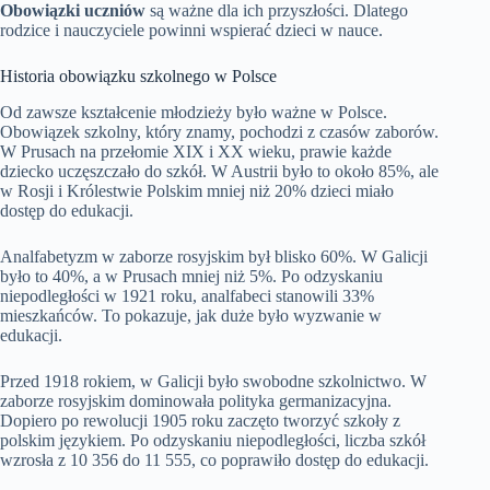
Obowiązki uczniów
są ważne dla ich przyszłości. Dlatego
rodzice i nauczyciele powinni wspierać dzieci w nauce.
Historia obowiązku szkolnego w Polsce
Od zawsze kształcenie młodzieży było ważne w Polsce.
Obowiązek szkolny, który znamy, pochodzi z czasów zaborów.
W Prusach na przełomie XIX i XX wieku, prawie każde
dziecko uczęszczało do szkół. W Austrii było to około 85%, ale
w Rosji i Królestwie Polskim mniej niż 20% dzieci miało
dostęp do edukacji.
Analfabetyzm w zaborze rosyjskim był blisko 60%. W Galicji
było to 40%, a w Prusach mniej niż 5%. Po odzyskaniu
niepodległości w 1921 roku, analfabeci stanowili 33%
mieszkańców. To pokazuje, jak duże było wyzwanie w
edukacji.
Przed 1918 rokiem, w Galicji było swobodne szkolnictwo. W
zaborze rosyjskim dominowała polityka germanizacyjna.
Dopiero po rewolucji 1905 roku zaczęto tworzyć szkoły z
polskim językiem. Po odzyskaniu niepodległości, liczba szkół
wzrosła z 10 356 do 11 555, co poprawiło dostęp do edukacji.