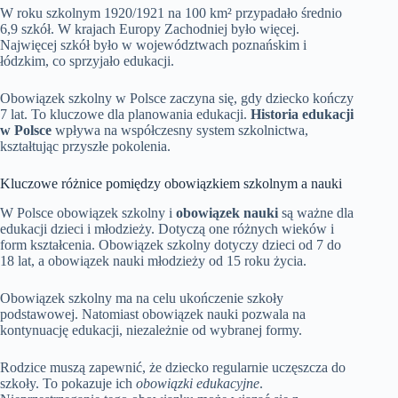
W roku szkolnym 1920/1921 na 100 km² przypadało średnio
6,9 szkół. W krajach Europy Zachodniej było więcej.
Najwięcej szkół było w województwach poznańskim i
łódzkim, co sprzyjało edukacji.
Obowiązek szkolny w Polsce zaczyna się, gdy dziecko kończy
7 lat. To kluczowe dla planowania edukacji.
Historia edukacji
w Polsce
wpływa na współczesny system szkolnictwa,
kształtując przyszłe pokolenia.
Kluczowe różnice pomiędzy obowiązkiem szkolnym a nauki
W Polsce obowiązek szkolny i
obowiązek nauki
są ważne dla
edukacji dzieci i młodzieży. Dotyczą one różnych wieków i
form kształcenia. Obowiązek szkolny dotyczy dzieci od 7 do
18 lat, a obowiązek nauki młodzieży od 15 roku życia.
Obowiązek szkolny ma na celu ukończenie szkoły
podstawowej. Natomiast obowiązek nauki pozwala na
kontynuację edukacji, niezależnie od wybranej formy.
Rodzice muszą zapewnić, że dziecko regularnie uczęszcza do
szkoły. To pokazuje ich
obowiązki edukacyjne
.