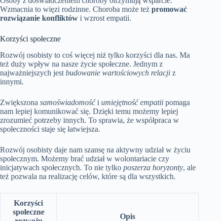
Osoby z doświadczeniem choroby otrzymują wsparcie.
Wzmacnia to więzi rodzinne. Choroba może też
promować
rozwiązanie konfliktów
i wzrost empatii.
Korzyści społeczne
Rozwój osobisty to coś więcej niż tylko korzyści dla nas. Ma
też duży wpływ na nasze życie społeczne. Jednym z
najważniejszych jest
budowanie wartościowych relacji
z
innymi.
Zwiększona
samoświadomość
i
umiejętność empatii
pomaga
nam lepiej komunikować się. Dzięki temu możemy lepiej
zrozumieć potrzeby innych. To sprawia, że współpraca w
społeczności staje się łatwiejsza.
Rozwój osobisty daje nam szansę na aktywny udział w życiu
społecznym. Możemy brać udział w wolontariacie czy
inicjatywach społecznych. To nie tylko
poszerza horyzonty
, ale
też pozwala na realizację celów, które są dla wszystkich.
Korzyści
społeczne
Opis
rozwoju