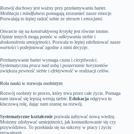
Rozwój duchowy
jest ważny przy przełamywaniu barier.
Meditacja
i
mindfulness
pomagają zrozumieć nasze emocje.
Pozwalają to lepiej radzić sobie ze
stresem
i
emocjami
.
Otwarcie się na
konstruktywną krytykę
jest równie istotne.
Opinie innych mogą pomóc w
odkrywaniu siebie
i
doskonaleniu umiejętności
. Pozwala to lepiej zdefiniować nasze
wartości
i podejmować zgodne z nimi decyzje.
Przełamywanie barier wymaga
czasu
i
cierpliwości
.
Systematyczna
praca nad sobą
i
poszerzanie horyzontów
zwiększa
pewność siebie
i
efektywność
w realizacji celów.
Rola nauki w rozwoju osobistym
Rozwój osobisty to proces, który trwa przez całe życie. Pomaga
nam stawać się lepszą wersją siebie.
Edukacja
odgrywa tu
kluczową rolę, dając nam szansę na rozwój.
Systematyczne kształcenie
pozwala nabywać nową wiedzę.
Możemy zdobywać umiejętności, jak komunikowanie się czy
przywództwo. To przekłada się na sukcesy w pracy i życiu
prywatnym.