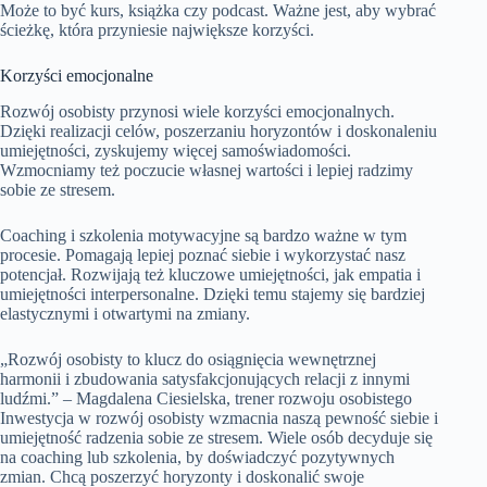
Może to być kurs, książka czy podcast. Ważne jest, aby wybrać
ścieżkę, która przyniesie największe korzyści.
Korzyści emocjonalne
Rozwój osobisty przynosi wiele korzyści emocjonalnych.
Dzięki realizacji celów, poszerzaniu horyzontów i doskonaleniu
umiejętności, zyskujemy więcej samoświadomości.
Wzmocniamy też poczucie własnej wartości i lepiej radzimy
sobie ze stresem.
Coaching i szkolenia motywacyjne są bardzo ważne w tym
procesie. Pomagają lepiej poznać siebie i wykorzystać nasz
potencjał. Rozwijają też kluczowe umiejętności, jak empatia i
umiejętności interpersonalne. Dzięki temu stajemy się bardziej
elastycznymi i otwartymi na zmiany.
„Rozwój osobisty to klucz do osiągnięcia wewnętrznej
harmonii i zbudowania satysfakcjonujących relacji z innymi
ludźmi.” – Magdalena Ciesielska, trener rozwoju osobistego
Inwestycja w rozwój osobisty wzmacnia naszą pewność siebie i
umiejętność radzenia sobie ze stresem. Wiele osób decyduje się
na coaching lub szkolenia, by doświadczyć pozytywnych
zmian. Chcą poszerzyć horyzonty i doskonalić swoje