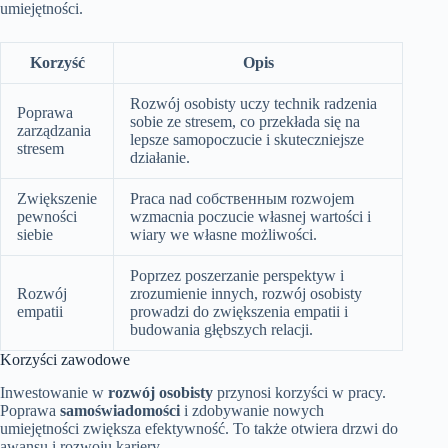
umiejętności.
Korzyść
Opis
Rozwój osobisty uczy technik radzenia
Poprawa
sobie ze stresem, co przekłada się na
zarządzania
lepsze samopoczucie i skuteczniejsze
stresem
działanie.
Zwiększenie
Praca nad собственным rozwojem
pewności
wzmacnia poczucie własnej wartości i
siebie
wiary we własne możliwości.
Poprzez poszerzanie perspektyw i
Rozwój
zrozumienie innych, rozwój osobisty
empatii
prowadzi do zwiększenia empatii i
budowania głębszych relacji.
Korzyści zawodowe
Inwestowanie w
rozwój osobisty
przynosi korzyści w pracy.
Poprawa
samoświadomości
i zdobywanie nowych
umiejętności zwiększa efektywność. To także otwiera drzwi do
awansu i rozwoju kariery.