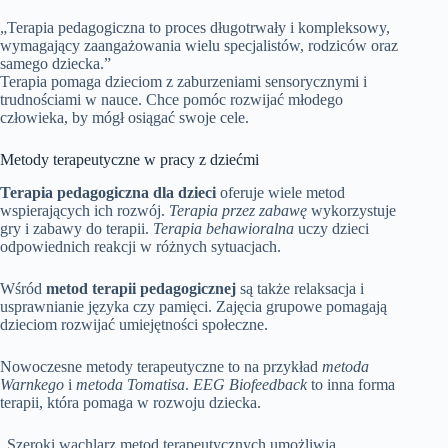
„Terapia pedagogiczna to proces długotrwały i kompleksowy,
wymagający zaangażowania wielu specjalistów, rodziców oraz
samego dziecka.”
Terapia pomaga dzieciom z zaburzeniami sensorycznymi i
trudnościami w nauce. Chce pomóc rozwijać młodego
człowieka, by mógł osiągać swoje cele.
Metody terapeutyczne w pracy z dziećmi
Terapia pedagogiczna dla dzieci
oferuje wiele metod
wspierających ich rozwój.
Terapia przez zabawę
wykorzystuje
gry i zabawy do terapii.
Terapia behawioralna
uczy dzieci
odpowiednich reakcji w różnych sytuacjach.
Wśród
metod terapii pedagogicznej
są także relaksacja i
usprawnianie języka czy pamięci. Zajęcia grupowe pomagają
dzieciom rozwijać umiejętności społeczne.
Nowoczesne metody terapeutyczne to na przykład
metoda
Warnkego
i
metoda Tomatisa
.
EEG Biofeedback
to inna forma
terapii, która pomaga w rozwoju dziecka.
„Szeroki wachlarz metod terapeutycznych umożliwia