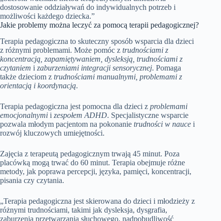
dostosowanie oddziaływań do indywidualnych potrzeb i
możliwości każdego dziecka.”
Jakie problemy można leczyć za pomocą terapii pedagogicznej?
Terapia pedagogiczna to skuteczny sposób wsparcia dla dzieci
z różnymi problemami. Może pomóc z
trudnościami z
koncentracją, zapamiętywaniem, dysleksją, trudnościami z
czytaniem
i
zaburzeniami integracji sensorycznej
. Pomaga
także dzieciom z
trudnościami manualnymi, problemami z
orientacją i koordynacją
.
Terapia pedagogiczna jest pomocna dla dzieci z
problemami
emocjonalnymi
i
zespołem ADHD
. Specjalistyczne wsparcie
pozwala młodym pacjentom na pokonanie
trudności w nauce
i
rozwój kluczowych umiejętności.
Zajęcia z terapeutą pedagogicznym trwają 45 minut. Poza
placówką mogą trwać do 60 minut. Terapia obejmuje różne
metody, jak poprawa percepcji, języka, pamięci, koncentracji,
pisania czy czytania.
„Terapia pedagogiczna jest skierowana do dzieci i młodzieży z
różnymi trudnościami, takimi jak dysleksja, dysgrafia,
zaburzenia przetwarzania słuchowego, nadpobudliwość