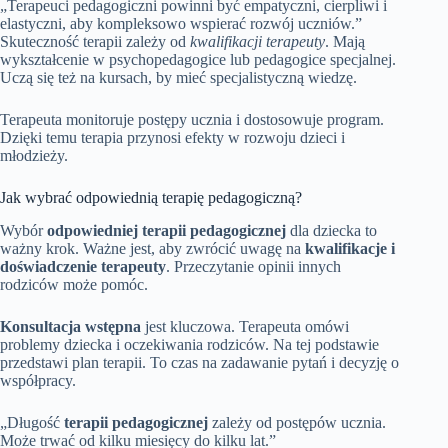
„Terapeuci pedagogiczni powinni być empatyczni, cierpliwi i
elastyczni, aby kompleksowo wspierać rozwój uczniów.”
Skuteczność terapii zależy od
kwalifikacji terapeuty
. Mają
wykształcenie w psychopedagogice lub pedagogice specjalnej.
Uczą się też na kursach, by mieć specjalistyczną wiedzę.
Terapeuta monitoruje postępy ucznia i dostosowuje program.
Dzięki temu terapia przynosi efekty w rozwoju dzieci i
młodzieży.
Jak wybrać odpowiednią terapię pedagogiczną?
Wybór
odpowiedniej terapii pedagogicznej
dla dziecka to
ważny krok. Ważne jest, aby zwrócić uwagę na
kwalifikacje i
doświadczenie terapeuty
. Przeczytanie opinii innych
rodziców może pomóc.
Konsultacja wstępna
jest kluczowa. Terapeuta omówi
problemy dziecka i oczekiwania rodziców. Na tej podstawie
przedstawi plan terapii. To czas na zadawanie pytań i decyzję o
współpracy.
„Długość
terapii pedagogicznej
zależy od postępów ucznia.
Może trwać od kilku miesięcy do kilku lat.”