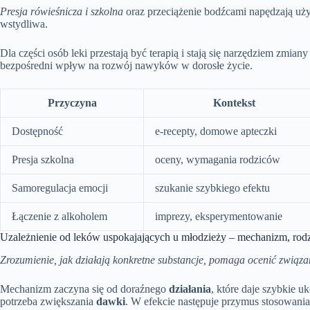
Presja rówieśnicza i szkolna
oraz przeciążenie bodźcami napędzają uż
wstydliwa.
Dla części osób leki przestają być terapią i stają się narzędziem zmiany
bezpośredni wpływ na rozwój nawyków w dorosłe życie.
Przyczyna
Kontekst
Dostępność
e-recepty, domowe apteczki
Presja szkolna
oceny, wymagania rodziców
Samoregulacja emocji
szukanie szybkiego efektu
Łączenie z alkoholem
imprezy, eksperymentowanie
Uzależnienie od leków uspokajających u młodzieży – mechanizm, rodz
Zrozumienie, jak działają konkretne substancje, pomaga ocenić związa
Mechanizm zaczyna się od doraźnego
działania
, które daje szybkie u
potrzeba zwiększania
dawki
. W efekcie następuje przymus stosowania