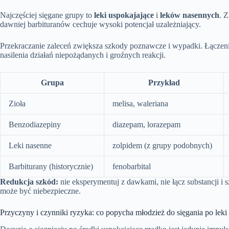
Najczęściej sięgane grupy to
leki uspokajające
i
leków nasennych
. 
dawniej barbituranów cechuje wysoki potencjał uzależniający.
Przekraczanie zaleceń zwiększa szkody poznawcze i wypadki. Łączeni
nasilenia działań niepożądanych i groźnych reakcji.
Grupa
Przykład
Zioła
melisa, waleriana
Benzodiazepiny
diazepam, lorazepam
Leki nasenne
zolpidem (z grupy podobnych)
Barbiturany (historycznie)
fenobarbital
Redukcja szkód:
nie eksperymentuj z dawkami, nie łącz substancji i
może być niebezpieczne.
Przyczyny i czynniki ryzyka: co popycha młodzież do sięgania po leki