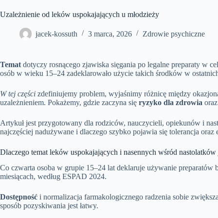
Uzależnienie od leków uspokajających u młodzieży
jacek-kossuth
3 marca, 2026
Zdrowie psychiczne
Temat
dotyczy rosnącego zjawiska sięgania po legalne preparaty w
osób w wieku 15–24 zadeklarowało użycie takich środków w ostatnich
W tej części
zdefiniujemy problem, wyjaśnimy różnicę między okazjo
uzależnieniem. Pokażemy, gdzie zaczyna się
ryzyko dla zdrowia
oraz 
Artykuł jest przygotowany dla rodziców, nauczycieli, opiekunów i nas
najczęściej nadużywane i dlaczego szybko pojawia się tolerancja oraz 
Dlaczego temat leków uspokajających i nasennych wśród nastolatków j
Co czwarta osoba w grupie 15–24 lat deklaruje używanie preparatów b
miesiącach, według ESPAD 2024.
Dostępność
i normalizacja farmakologicznego radzenia sobie zwiększaj
sposób pozyskiwania jest łatwy.