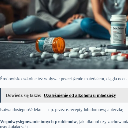
Środowisko szkolne też wpływa: przeciążenie materiałem, ciągła ocena
Dowiedz się także:
Uzależnienie od alkoholu u młodzieży
Łatwa dostępność leku — np. przez e-recepty lub domową apteczkę — 
Współwystępowanie innych problemów
, jak alkohol czy zachowan
uspokajających.