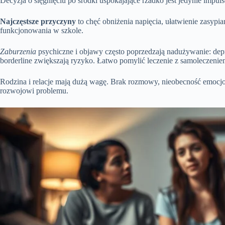
Decyzja o sięgnięciu po środki uspokajające rzadko jest jedynie impu
Najczęstsze przyczyny
to chęć obniżenia napięcia, ułatwienie zasypi
funkcjonowania w szkole.
Zaburzenia
psychiczne i objawy często poprzedzają nadużywanie: de
borderline zwiększają ryzyko. Łatwo pomylić leczenie z samoleczenie
Rodzina i relacje mają dużą wagę. Brak rozmowy, nieobecność emocj
rozwojowi problemu.