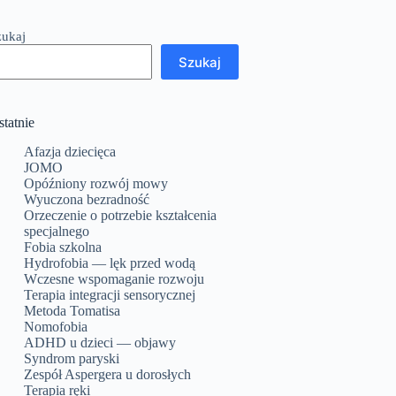
zukaj
Szukaj
statnie
Afazja dziecięca
JOMO
Opóźniony rozwój mowy
Wyuczona bezradność
Orzeczenie o potrzebie kształcenia
specjalnego
Fobia szkolna
Hydrofobia — lęk przed wodą
Wczesne wspomaganie rozwoju
Terapia integracji sensorycznej
Metoda Tomatisa
Nomofobia
ADHD u dzieci — objawy
Syndrom paryski
Zespół Aspergera u dorosłych
Terapia ręki