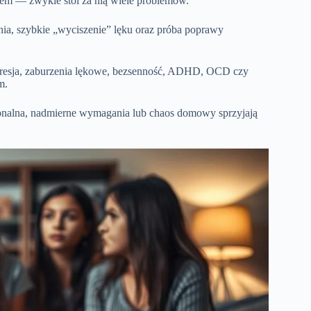
lsem — zwykle stoi za nią wiele problemów.
ania, szybkie „wyciszenie” lęku oraz próba poprawy
presja, zaburzenia lękowe, bezsenność, ADHD, OCD czy
m.
onalna, nadmierne wymagania lub chaos domowy sprzyjają